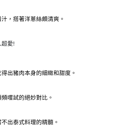
醬汁，搭著洋蔥絲頗清爽。
超愛!
吃得出豬肉本身的細緻和甜度。
頻頻嚐試的絕妙對比。
嚐不出泰式料理的精髓。