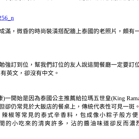
成滿，微昏的時尚裝潢搭配牆上泰國的老照片，頗有
勉強訂到位，幫我們訂位的友人說這間餐廳一定要訂
u有英文，卻沒有中文。
面康)一開始是因為泰國公主推薦給拉瑪五世皇(King R
但卻仍常見於大飯店的餐桌上，傳統代表性可見一斑。
檸檬、辣椒等常見的泰式辛香料，包成像小粽子般方便入
相對坊間的小吃來的清爽許多，沾的醬油味道卻反而