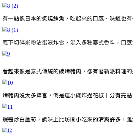
有一點像日本的炙燒鮪魚，吃起來的口感、味道也有
底下切碎米粉沾蛋液炸食，混入多種泰式香料，口感
看起來像是泰式傳統的碳烤豬肉，卻有著新派料理的
烤豬肉沒太多驚喜，倒是這小碟炸過花椒十分有亮點
蝦醬炒白蘆筍，調味上比坊間小吃來的清爽許多，雖