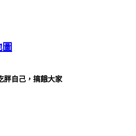
地圖
com。吃胖自己，搞餓大家