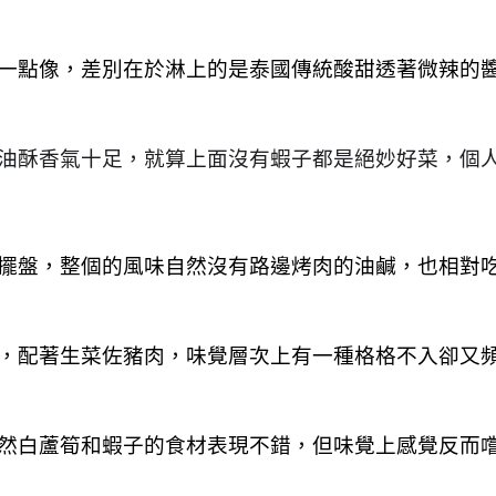
一點像，差別在於淋上的是泰國傳統酸甜透著微辣的
油酥香氣十足，就算上面沒有蝦子都是絕妙好菜，個人
擺盤，整個的風味自然沒有路邊烤肉的油鹹，也相對
，配著生菜佐豬肉，味覺層次上有一種格格不入卻又
然白蘆筍和蝦子的食材表現不錯，但味覺上感覺反而