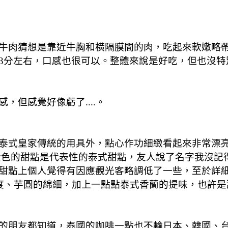
牛肉猜想是靠近牛胸和橫隔膜間的肉，吃起來軟嫩略
3分左右，口感也很可以。整體來說是好吃，但也沒特
但感覺好像虧了....。
皇家傳統的用具外，點心作功細緻看起來非常漂亮。帶路
n」，中間黃色的甜點是代表性的泰式甜點，友人說了名字
甜點上個人覺得有因應觀光客略調低了一些，至於詳
的濃度、芋圓的綿細，加上一點點泰式香蘭的提味，也許
的朋友都知道，泰國的咖啡一點也不輸日本、韓國、