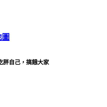
地圖
com。吃胖自己，搞餓大家