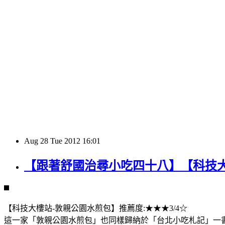
Aug
28
Tue
2012
16:01
【跟著舒國治尋小吃四十八】【科技
【科技大樓站-敦親公園水煎包】推薦度:★★★3/4☆
這一家「敦親公園水煎包」也同樣歸納於「台北小吃札記」一