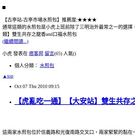
【古亭站-古亭市場水煎包】推薦度:★★★★
通常這類的水煎包是小虎上班前除了三明治外最常之一的選擇，
類】雙生共存之龍香and口福水煎包
(繼續閱讀...)
小虎 發表在
痞客邦
留言
(65)
人氣(
)
個人分類：
水煎包
▲top
Oct
07
Thu
2010
09:15
【虎亂吃一通】【大安站】雙生共存之
這兩家水煎包位於信義路和光復南路交叉口，兩家緊緊的黏在