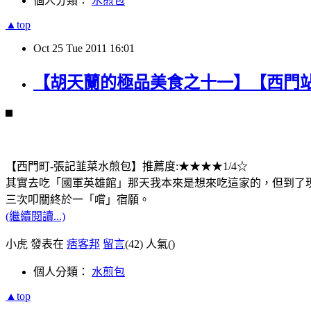
個人分類：
水煎包
▲top
Oct
25
Tue
2011
16:01
【胡天蘭的極品美食之十一】【西門
【西門町-張記韮菜水煎包】推薦度:★★★★1/4☆
其實去吃「國軍英雄館」那天我本來是想來吃這家的，但到了現
三次叩關終於一「嚐」宿願。
(繼續閱讀...)
小虎 發表在
痞客邦
留言
(42)
人氣(
)
個人分類：
水煎包
▲top