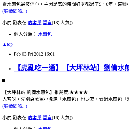
賣水煎包最沒信心，主因是寫的時間好歹都過了5、6年，這
(繼續閱讀...)
小虎 發表在
痞客邦
留言
(18)
人氣(
)
個人分類：
水煎包
▲top
Feb
03
Fri
2012
16:01
【虎亂吃一通】【大坪林站】劉備水
【大坪林站-劉備水煎包】推薦度:★★★★
人客呀，先別急著罵小虎連「水煎包」也要寫，看過水煎包「游
(繼續閱讀...)
小虎 發表在
痞客邦
留言
(16)
人氣(
)