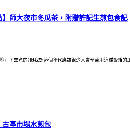
站】師大夜市冬瓜茶，附贈許記生煎包食記
塊」下去煮的?但我想這個年代應該很少人會辛苦用這種繁雜的工
】古亭市場水煎包