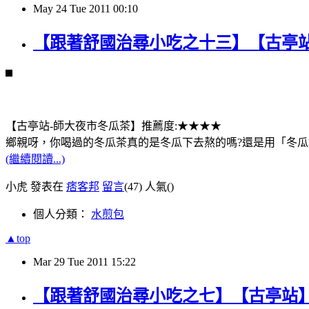
May
24
Tue
2011
00:10
【跟著舒國治尋小吃之十三】【古亭
【古亭站-師大夜市冬瓜茶】推薦度:★★★★
鄉親呀，你喝過的冬瓜茶真的是冬瓜下去熬的嗎?還是用「冬瓜
(繼續閱讀...)
小虎 發表在
痞客邦
留言
(47)
人氣(
)
個人分類：
水煎包
▲top
Mar
29
Tue
2011
15:22
【跟著舒國治尋小吃之七】【古亭站