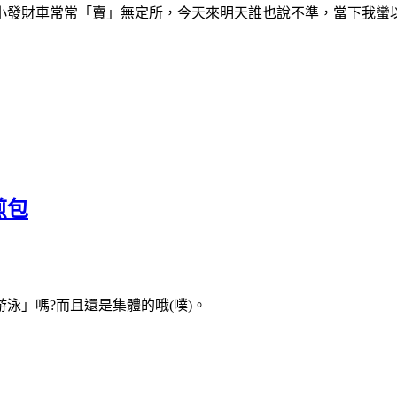
種小發財車常常「賣」無定所，今天來明天誰也說不準，當下我蠻
煎包
泳」嗎?而且還是集體的哦(噗)。