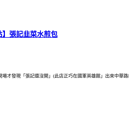
站】張記韭菜水煎包
場才發現「張記還沒開」(此店正巧在國軍英雄館」出來中華路