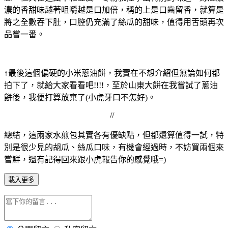
濃的香甜味越著咀嚼越是口加倍，稱的上是口齒留香，就算是
將之全數吞下肚，口腔仍充滿了絲瓜的甜味，值得用舌頭再次
品嘗一番。
↑最後這個偏硬的小米蔥油餅，我實在不想介紹但無論如何都
拍下了，就給大家看看吧!!!!，至於山東大餅在我嘗試了蔥油
餅後，我便打算放棄了(小虎牙口不怎好)。
//
總結，這兩家水煎包其實各有優缺點，但都還算值得一試，特
別是很少見的胡瓜、絲瓜口味，有機會經過時，不妨買兩個來
嘗鮮，還有記得回來跟小虎報告你的感覺哦=)
載入更多