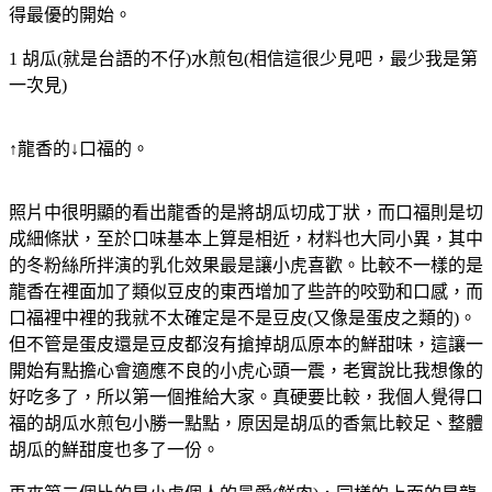
得最優的開始。
1 胡瓜(就是台語的不仔)水煎包(相信這很少見吧，最少我是第
一次見)
↑龍香的↓口福的。
照片中很明顯的看出龍香的是將胡瓜切成丁狀，而口福則是切
成細條狀，至於口味基本上算是相近，材料也大同小異，其中
的冬粉絲所拌演的乳化效果最是讓小虎喜歡。比較不一樣的是
龍香在裡面加了類似豆皮的東西增加了些許的咬勁和口感，而
口福裡中裡的我就不太確定是不是豆皮(又像是蛋皮之類的)。
但不管是蛋皮還是豆皮都沒有搶掉胡瓜原本的鮮甜味，這讓一
開始有點擔心會適應不良的小虎心頭一震，老實說比我想像的
好吃多了，所以第一個推給大家。真硬要比較，我個人覺得口
福的胡瓜水煎包小勝一點點，原因是胡瓜的香氣比較足、整體
胡瓜的鮮甜度也多了一份。