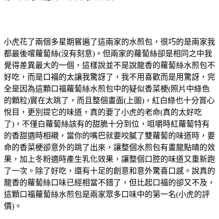
小虎花了兩個多星期嘗遍了這兩家的水煎包，很巧的是兩家我
都最後嚐蘿蔔絲(沒有刻意)。但兩家的蘿蔔絲卻是相同之中我
覺得差異最大的一個，這樣說並不是說龍香的蘿蔔絲水煎包不
好吃，而是口福的太讓我驚訝了，我不用喜歡而是用驚訝，完
全是因為這顆口福蘿蔔絲水煎包中的疑似香菜梗(照片中綠色
的顆粒)實在太跳了，而且整個畫面(上圖)，紅白綠也十分賞心
悅目，更別提它的味道，真的要了小虎的老命(真的太好吃
了)，不僅白蘿蔔絲該有的甜脆十分到位，咀嚼時紅蘿蔔特有
的香甜適時相襯，當你的嘴巴就要咬膩了雙蘿蔔的味道時，要
命的香菜梗卻意外的跳了出來，讓整個水煎包有畫龍點晴的效
果，加上冬粉適時產生乳化效果，讓整個口腔的味道又重新跑
了一次。除了好吃，還有十足的創意和意外驚喜口感。說真的
龍香的蘿蔔絲口味已經相當不錯了，但比起口福的卻又不及，
這顆口福蘿蔔絲水煎包是兩家眾多口味中的第一名(小虎的評
價)。