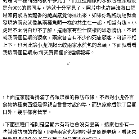
的是同一種商品的就不多見了，而且這兩家的水煎包種類還硬
是有90%的雷同度，這就十分罕見了。照片中也許無法將口福
是如何緊貼著龍香的詭異感覺傳達出來，如果你親臨現場就會
發現這兩家就像某兩種魚類一樣的共生在一起，相當有趣。小
虎是不太明白也不了解，這兩家有些什麼樣的恩怨情仇，不過
就我兩個星期的觀察，兩家各自有不少的死忠顧客，可謂不相
上下，也因此讓小虎興起比較兩家水煎包的念頭，下面就看看
我這兩個星期來(每天買兩個)的連續報導。
//
↑上面這家龍香掛滿了各類媒體的採訪布條，不過對小虎各言
食物這種東西還是得親自嘗嘗才說的準，而這家龍香除了星期
日外，幾乎都有營業。
↓下面這種口福則是星期六有時也會沒有營業，這家也掛有一
些媒體訪問的布條，同時兩家也都標榜著是原始老店，看起來