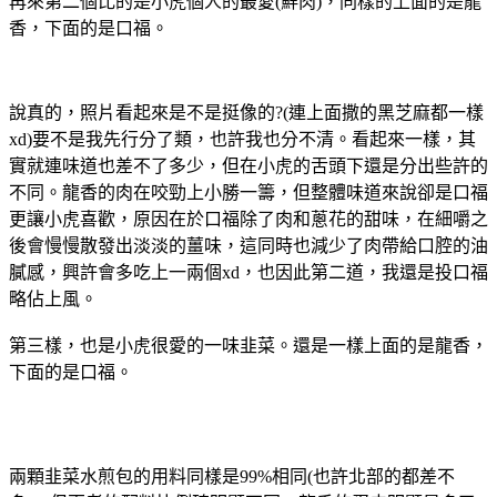
再來第二個比的是小虎個人的最愛(鮮肉)，同樣的上面的是龍
香，下面的是口福。
說真的，照片看起來是不是挺像的?(連上面撒的黑芝麻都一樣
xd)要不是我先行分了類，也許我也分不清。看起來一樣，其
實就連味道也差不了多少，但在小虎的舌頭下還是分出些許的
不同。龍香的肉在咬勁上小勝一籌，但整體味道來說卻是口福
更讓小虎喜歡，原因在於口福除了肉和蔥花的甜味，在細嚼之
後會慢慢散發出淡淡的薑味，這同時也減少了肉帶給口腔的油
膩感，興許會多吃上一兩個xd，也因此第二道，我還是投口福
略佔上風。
第三樣，也是小虎很愛的一味韭菜。還是一樣上面的是龍香，
下面的是口福。
兩顆韭菜水煎包的用料同樣是99%相同(也許北部的都差不