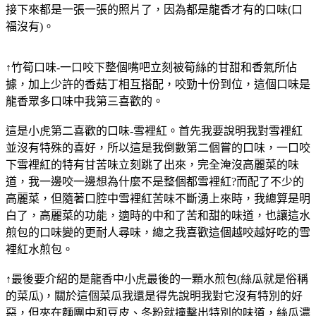
接下來都是一張一張的照片了，因為都是龍香才有的口味(口
福沒有)。
↑竹筍口味-一口咬下整個嘴吧立刻被筍絲的甘甜和香氣所佔
據，加上少許的香菇丁相互搭配，咬勁十份到位，這個口味是
龍香眾多口味中我第三喜歡的。
這是小虎第二喜歡的口味-雪裡紅。首先我要說明我對雪裡紅
並沒有特殊的喜好，所以這是我倒數第二個嘗的口味，一口咬
下雪裡紅的特有甘苦味立刻跳了出來，完全淹沒高麗菜的味
道，我一邊咬一邊想為什麼不是整個都雪裡紅?而配了不少的
高麗菜，但隨著口腔中雪裡紅苦味不斷湧上來時，我總算是明
白了，高麗菜的功能，適時的中和了苦和甜的味道，也讓這水
煎包的口味變的更耐人尋味，總之我喜歡這個越咬越好吃的雪
裡紅水煎包。
↑最後要介紹的是龍香中小虎最後的一顆水煎包(絲瓜就是俗稱
的菜瓜)，關於這個菜瓜我還是得先說明我對它沒有特別的好
惡，但夾在麵團中和豆皮、冬粉就撞擊出特別的味道，絲瓜濃