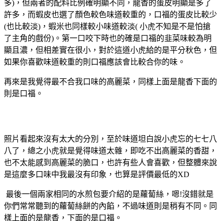
多)，但兩者的配料比例確明顯不同，龍香的蛋皮明顯是多了
許多，而蝦皮也選了顏色較色味道較重的，口福的蛋皮比較少
(也比較淡)，蝦米也同樣較小味道較淡( 小虎不知是不是怕搶
了主角的戲份)。第一口咬下時也的確是口福的韭菜味較為明
顯且濃，但相差實在很小，對於這道小虎給的是平分秋色，但
如果你喜歡味道較重的則口福應該會比較合你的味。
再來是我覺得最不合我口味的高麗菜，同樣上面是龍香下面的
則是口福。
照片看起來沒有太大的分別，至於味道坦白說小虎忘的七七八
八了，總之小虎就是覺得味道太雜，即吃不出高麗菜的香甜，
也不太能感到高麗菜的脆口，也許有些人會喜歡，但整體來說
是這麼多口味中我最沒有印象，也算是評價最低的XD
最後一個兩家相同的水煎包要介紹的是蘿蔔絲，嗯!沒錯就是
你們常常聽到的蘿蔔絲餅的內餡，不過味道則是稍有不同。同
樣上面的是龍香，下面的是口福。