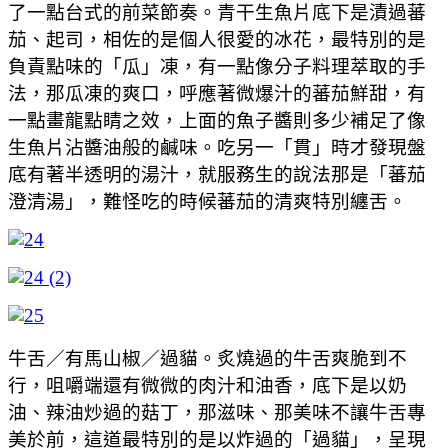
了一點台式的前菜節奏。青干生魚片底下是漬過蕃
茄、起司，相佐的是個人很愛的冰花，最特別的是
負責點味的「瓜」凍，有一點像分子料理萃取的手
法，那瓜凍的爽口，呼應著微爆汁的蕃茄鮮甜，有
一點畫龍點睛之效，上面的魚子醬則多少補足了像
生魚片沾醬油般的鹹味。吃另一「貫」時才發現盤
底有著半透明的湯汁，就服務生的說法那是「蕃茄
澄清湯」，難怪吃的時候蕃茄的清爽特別纏舌。
牛舌／有馬山椒／過貓。炙燒過的牛舌爽脆到不
行，咀嚼端還有微微的肉汁和油香，底下是以奶
油、辣油炒過的菇丁，那滋味、那美味不讓牛舌專
美於前，這道最特別的是以炸過的「過貓」，呈現