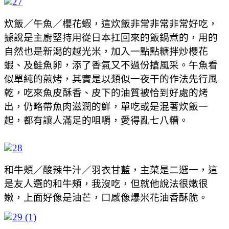
炊飯／午魚／櫻花蝦，這炊飯非常非常非常好吃，
據說是主廚堅持用從日本扛回來的飯鍋煮的，用的
自然也是新潟的越光米，加入一點點糖拌炒櫻花
蝦、及鮭魚卵，添了香氣又不過份搶風采。午魚看
似單純的煎烤，其實是以類似一夜干的作法先行風
乾，吃來魚皮酥香、皮下的油質被恰到好處的烤
出，仍略帶魚肉滋潤的鮮，單吃或是混著炊飯一
起，都有讓人滿足的咀嚼，愛得亂七八糟。
和牛頰／酸辣牛汁／羽衣甘藍，主菜是二選一，這
是友人選的和牛頰，我沒吃，但就他說法很嫩很
嫩，上面好像是油芒，口感像爆米花油香酥脆。