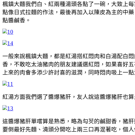
楓鎮大麵我們白、紅兩種湯頭各點了一碗，大致上每
點像日式拉麵的作法，最後再加入以陳皮為主的中藥
點醬鹹香。
一般來說楓鎮大麵，都是紅湯搭紅悶肉和白湯配白悶
香，不敢吃太油豬肉的朋友建議選紅悶，如果喜好五
上來的肉會多添少許討喜的滋潤，同時悶肉吸上一點
紅湯方面我們選了醬爆豬肝，友人說這醬爆豬肝也算
這醬爆豬肝單嚐算是熟悉，略為勾芡的鹹甜香，豬肝
要倒最好先麵、澆頭分開吃上兩三口再混著吃，個人