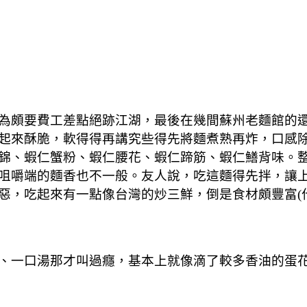
為頗要費工差點絕跡江湖，最後在幾間蘇州老麵館的
起來酥脆，軟得得再講究些得先將麵煮熟再炸，口感
錦、蝦仁蟹粉、蝦仁腰花、蝦仁蹄筋、蝦仁鱔背味。
咀嚼端的麵香也不一般。友人說，吃這麵得先拌，讓
惡，吃起來有一點像台灣的炒三鮮，倒是食材頗豐富(
、一口湯那才叫過癮，基本上就像滴了較多香油的蛋