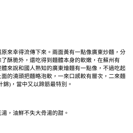
還原來幸得流傳下來。兩面黃有一點像廣東炒麵，分
除了酥脆外，還吃得到麵體本身的軟嫩，在蘇州有
整體來說和國人熟知的廣東燴麵有一點像，不過吃起
上面的澆頭把麵略泡軟，一來口感較有層次，二來麵
什錦)，當中又以蹄筋最特別。
花湯，油鮮不失大骨湯的甜。