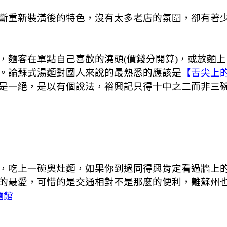
斷重新裝潢後的特色，沒有太多老店的氛圍，卻有著
，麵客在單點自己喜歡的澆頭(價錢分開算)，或放麵上
。論蘇式湯麵對國人來說的最熟悉的應該是
【舌尖上的
是一絕，是以有個說法，裕興記只得十中之二而非三
，吃上一碗奧灶麵，如果你到過同得興肯定看過牆上
的最愛，可惜的是交通相對不是那麼的便利，離蘇州也
麵
館