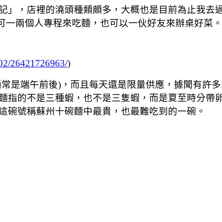
記」，店裡的澆頭種類頗多，大概也是目前為止我去
，可一兩個人專程來吃麵，也可以一伙好友來辦桌好菜
N02/26421726963/
)
通常是端午前後)，而且每天還是限量供應，據聞有許
麵指的不是三種蝦，也不是三隻蝦，而是夏至時分帶卵
這碗號稱蘇州十碗麵中最貴，也最難吃到的一碗。