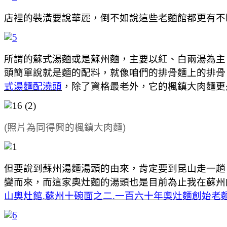
店裡的裝潢要說華麗，倒不如說這些老麵館都更有不
所謂的蘇式湯麵或是蘇州麵，主要以紅、白兩湯為主
頭簡單說就是麵的配料，就像咱們的排骨麵上的排骨
式湯麵配澆頭
，除了資格最老外，它的楓鎮大肉麵更
(照片為同得興的楓鎮大肉麵)
但要說到蘇州湯麵湯頭的由來，肯定要到昆山走一趟
變而來，而這家奧灶麵的湯頭也是目前為止我在蘇州
山奧灶館.蘇州十碗面之二.一百六十年奧灶麵創始老