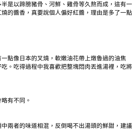
多半是以蹄膀豬骨、河鮮、雞骨等久熬而成，這有一
紅燒的醬香，真要說個人偏好紅醬，理由是多了一點
有一點像日本的叉燒，軟嫩油花帶上燉魯過的油焦
好吃。吃得過程中我喜歡把整塊悶肉丟進湯裡，吃將
會略有不同。
麵中兩者的味道相混，反倒喝不出湯頭的鮮甜，建議