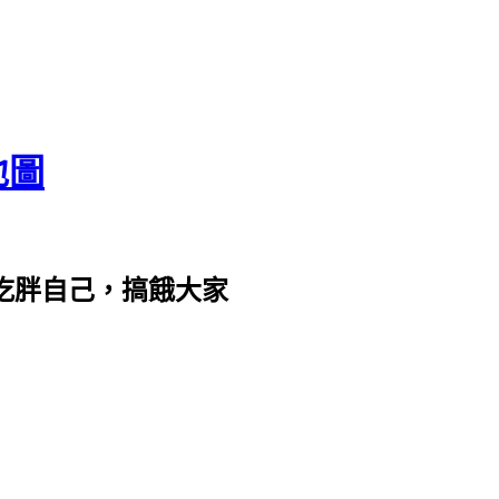
地圖
com。吃胖自己，搞餓大家