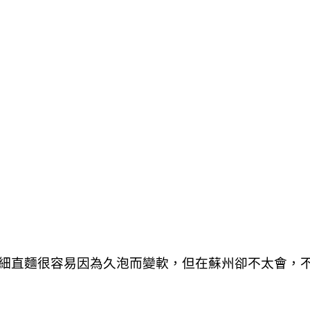
細直麵很容易因為久泡而變軟，但在蘇州卻不太會，