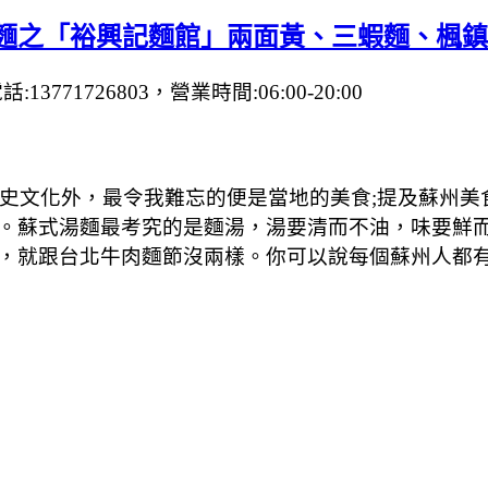
碗麵之「裕興記麵館」兩面黃、三蝦麵、楓
1726803，營業時間:06:00-20:00
歷史文化外，最令我難忘的便是當地的美食;提及蘇州
。蘇式湯麵最考究的是麵湯，湯要清而不油，味要鮮
，就跟台北牛肉麵節沒兩樣。你可以說每個蘇州人都