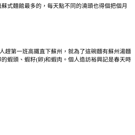
過蘇式麵館最多的，每天點不同的澆頭也得個把個月
。
多人趕第一班高鐵直下蘇州，就為了這碗麵有蘇州湯麵
的蝦頭、蝦籽(卵)和蝦肉。個人造訪裕興記是春天時