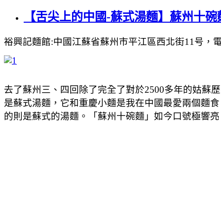
【舌尖上的中國-蘇式湯麵】蘇州十
裕興記麵館:中國江蘇省蘇州市平江區西北街11号，電話:1377
去了蘇州三、四回除了完全了對於2500多年的姑蘇
是蘇式湯麵，它和重慶小麵是我在中國最愛兩個麵食
的則是蘇式的湯麵。「蘇州十碗麵」如今口號極響亮