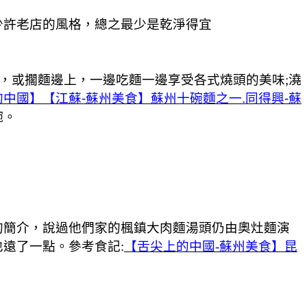
少許老店的風格，總之最少是乾淨得宜
，或擱麵邊上，一邊吃麵一邊享受各式燒頭的美味;澆
中國】【江蘇-蘇州美食】蘇州十碗麵之一.同得興-蘇
碗。
的簡介，說過他們家的楓鎮大肉麵湯頭仍由奧灶麵演
遠了一點。參考食記:
【舌尖上的中國-蘇州美食】昆