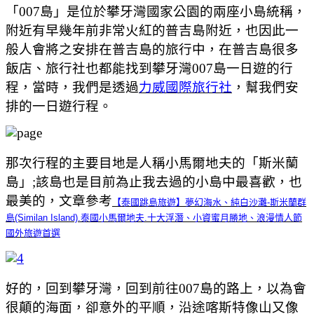
「007島」是位於攀牙灣國家公園的兩座小島統稱，
附近有早幾年前非常火紅的普吉島附近，也因此一
般人會將之安排在普吉島的旅行中，在普吉島很多
飯店、旅行社也都能找到攀牙灣007島一日遊的行
程，當時，我們是透過
力威國際旅行社
，幫我們安
排的一日遊行程。
那次行程的主要目地是人稱小馬爾地夫的「斯米蘭
島」;該島也是目前為止我去過的小島中最喜歡，也
最美的，文章參考
【泰國跳島旅遊】夢幻海水、純白沙灘-斯米蘭群
島(Similan Island).泰國小馬爾地夫.十大浮潛、小資蜜月勝地、浪漫情人節
國外旅遊首選
好的，回到攀牙灣，回到前往007島的路上，以為會
很顛的海面，卻意外的平順，沿途喀斯特像山又像