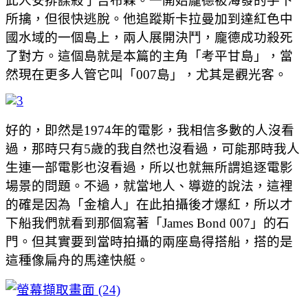
此人安排謀殺了吉布森。一開始龐德被海發的手下
所擒，但很快逃脫。他追蹤斯卡拉曼加到達紅色中
國水域的一個島上，兩人展開決鬥，龐德成功殺死
了對方。這個島就是本篇的主角「考平甘島」，當
然現在更多人管它叫「007島」，尤其是觀光客。
好的，即然是1974年的電影，我相信多數的人沒看
過，那時只有5歲的我自然也沒看過，可能那時我人
生連一部電影也沒看過，所以也就無所謂追逐電影
場景的問題。不過，就當地人、導遊的說法，這裡
的確是因為「金槍人」在此拍攝後才爆紅，所以才
下船我們就看到那個寫著「James Bond 007」的石
門。但其實要到當時拍攝的兩座島得搭船，搭的是
這種像扁舟的馬達快艇。