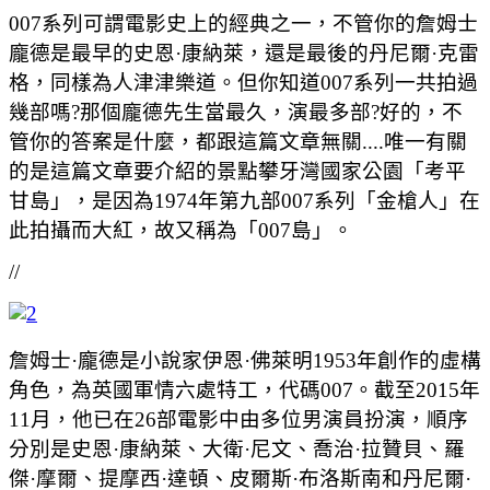
007系列可謂電影史上的經典之一，不管你的詹姆士
龐德是最早的史恩·康納萊，還是最後的丹尼爾·克雷
格，同樣為人津津樂道。但你知道007系列一共拍過
幾部嗎?那個龐德先生當最久，演最多部?好的，不
管你的答案是什麼，都跟這篇文章無關....唯一有關
的是這篇文章要介紹的景點攀牙灣國家公園「考平
甘島」，是因為1974年第九部007系列「金槍人」在
此拍攝而大紅，故又稱為「007島」。
//
詹姆士·龐德是小說家伊恩·佛萊明1953年創作的虛構
角色，為英國軍情六處特工，代碼007。截至2015年
11月，他已在26部電影中由多位男演員扮演，順序
分別是史恩·康納萊、大衛·尼文、喬治·拉贊貝、羅
傑·摩爾、提摩西·達頓、皮爾斯·布洛斯南和丹尼爾·