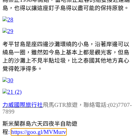
島，也得以讓這座釘子島得以盡可能的保持原貌。
考平甘島是座四邊沙灘環繞的小島，沿著岸邊可以
繞島一圈，雖然如今島上基本上都是觀光客，但島
上的沙灘上不見半點垃圾，比之泰國其他地方真心
覺得乾淨得多。
力威國際旅行社
飛馬GTR旅遊，
聯絡電話:
(02)7707-
7899
斯米蘭群島六天四夜半自助遊
程
:
https://goo.gl/MVMurv