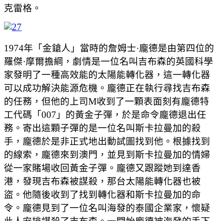
克雷格。
1974年「金鎗人」當時的詹姆士·龐德是由第四位的
羅傑·摩爾擔綱，劇情是一位名叫吉布森的英國科學
家發明了一種高效能的太陽能轉化器，這一轉化器
可以成功解決能源危機。龐德正在執行尋找吉布森
的任務，但他的上司M收到了一顆表面刻有龐德特
工代碼「007」的黃金子彈，於是命令龐德退出任
務。寄出這顆子彈的是一位名叫斯卡拉曼加的殺
手，龐德於是非正式地出動試圖找到他。根據找到
的線索，龐德來到澳門，並見到斯卡拉曼加的情婦
從一家賭場收回黃金子彈。龐德又跟蹤她到達香
港，發現吉布森被謀殺，那台太陽能轉化器也被
盜。他隨後收到了找到轉化器和斯卡拉曼加的命
令。龐德見到了一位名叫海發的泰國企業家，懷疑