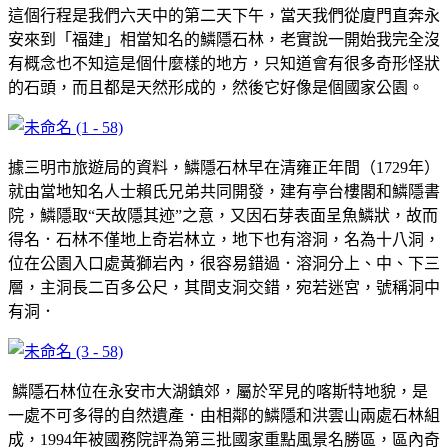
這個行程是我們六天中的第二天下午，當天我們從廈門直奔永
安來到「福建」相當知名的鱗隱石林，老實說一開始我完全沒
有概念也不知這是個什麼樣的地方，只知道會有很多奇形怪狀
的石頭，而且都是天然形成的，然後它好像是個國家公園。
據三明市旅遊局的資料，鱗隱石林早在清雍正年間（1729年）
就由當地知名人士賴氏兄弟共同開發，建有亭台樓閣和鱗隱書
院，鱗隱取“天故隱其迹”之意，又因石芽表面呈魚鱗狀，故而
得名．石林不僅地上奇岩林立，地下也有溶洞，名為十八洞，
位在公園入口處黃獅岩內，很容易錯過．溶洞分上、中、下三
層，主洞長二百多公尺，其間支洞交錯，宛若迷宮，號稱洞中
有洞．
鱗隱石林位在永安市大湖鎮郊，屬於罕見的喀斯特地貌，是
一處不可多得的自然遺產．由相鄰的鱗隱和洪雲山兩處石林組
成，1994年被國務院評為第三批國家重點風景名勝區，區內奇