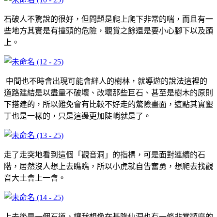
石破人不驚說的很好，但問題是爬上爬下非常的喘，而且有一
些地方其實是有撞頭的危險，觀賞之餘還是要小心腳下以及頭
上。
中間也不時會出現可能會絆人的樹林，就導遊的說法這裡的
道路建結是以盡量不破壞、改壞那些巨石、甚至是樹木的原則
下搭建的，所以難免會有比較不好走的驚險畫面，這點其實墾
丁也是一樣的，只是這邊更加陡峭就是了。
走了走突地看到這個「觀音洞」的指標，可是面對連續的石
階，居然沒人想上去瞧瞧，所以小虎就自告奮勇，想爬去找觀
音大土會上一會。
上去後是一個石道，讓我想像在基隆仙洞也有一條非常類麼的