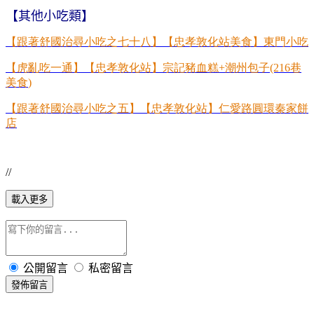
【其他小吃類】
【跟著舒國治尋小吃之七十八】【忠孝敦化站美食】東門小吃
【虎亂吃一通】【忠孝敦化站】宗記豬血糕
+
潮州包子
(216
巷
美食
)
【跟著舒國治尋小吃之五】【忠孝敦化站】仁愛路圓環秦家餅
店
//
載入更多
公開留言
私密留言
發佈留言