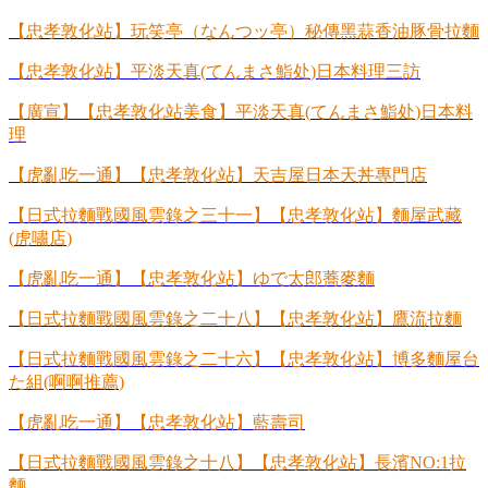
【忠孝敦化站】玩笑亭（なんつッ亭）秘傳黑蒜香油豚骨拉麵
【忠孝敦化站】平淡天真
(
てんまさ鮨处
)
日本料理三訪
【廣宣】【忠孝敦化站美食】平淡天真
(
てんまさ鮨处
)
日本料
理
【虎亂吃一通】【忠孝敦化站】天吉屋日本天丼專門店
【日式拉麵戰國風雲錄之三十一】【忠孝敦化站】麵屋武藏
(
虎嘯店
)
【虎亂吃一通】【忠孝敦化站】ゆで太郎蕎麥麵
【日式拉麵戰國風雲錄之二十八】【忠孝敦化站】鷹流拉麵
【日式拉麵戰國風雲錄之二十六】【忠孝敦化站】博多麵屋台
た組
(
啊啊推薦
)
【虎亂吃一通】【忠孝敦化站】藍壽司
【日式拉麵戰國風雲錄之十八】【忠孝敦化站】長濱
NO:1
拉
麵