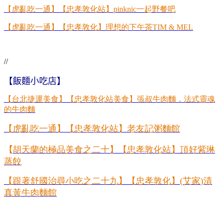
【虎亂吃一通】【忠孝敦化站】
pinknic
一起野餐吧
【虎亂吃一通】【忠孝敦化】理想的下午茶
TIM & MEL
//
【飯麵小吃店】
【台北捷運美食】
【忠孝敦化站美食】張叔牛肉麵，法式靈魂
的牛肉麵
【虎亂吃一通
】【忠孝敦化站】老友記粥麵館
【
胡天蘭的極品美食之二十】【忠孝敦化站】頂好紫琳
蒸餃
【跟著舒國治尋小吃之二十九】【忠孝敦化】
(
艾家
)
清
真黃牛肉麵館