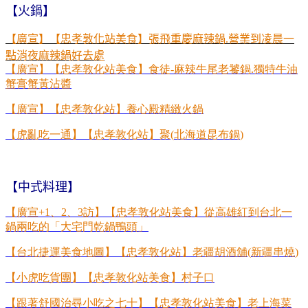
【火鍋】
【廣宣】【忠孝敦化站美食】張飛重慶麻辣鍋.營業到凌晨一
點消夜麻辣鍋好去處
【廣宣】【忠孝敦化站美食】食徒
-
麻辣牛尾老饕鍋
.
獨特牛油
蟹膏蟹黃沾醬
【廣宣】【忠孝敦化站】養心殿精緻火鍋
【虎亂吃一通】【忠孝敦化站】聚
(
北海道昆布鍋
)
【中式料理】
【廣宣
+1
、
2
、
3
訪】【忠孝敦化站美食】從高雄紅到台北一
鍋兩吃的「大宅門乾鍋鴨頭」
【台北捷運美食地圖】【忠孝敦化站】老疆胡酒舖
(
新疆串燒
)
【小虎吃貨團】【忠孝敦化站美食】村子口
【跟著舒國治尋小吃之七十】【忠孝敦化站美食】老上海菜