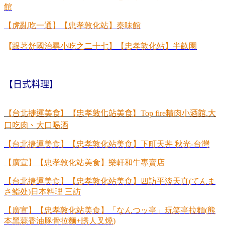
館
【虎亂吃一通】【忠孝敦化站】秦味館
【
跟著舒國治尋小吃之二十七】【忠孝敦化站】半畝園
【日式料理】
【台北捷運美食】【忠孝敦化站美食】Top fire精肉小酒館.大
口吃肉、大口喝酒
【台北捷運美食】【忠孝敦化站美食】下町天丼
秋光
-
台灣
【廣宣】【忠孝敦化站美食】樂軒和牛專賣店
【台北捷運美食】【忠孝敦化站美食】四訪平淡天真
(
てんま
さ鮨处
)
日本料理
三訪
【廣宣】【忠孝敦化站美食】「なんつッ亭」玩笑亭拉麵
(
熊
本黑蒜香油豚骨拉麵
+
誘人叉燒
)