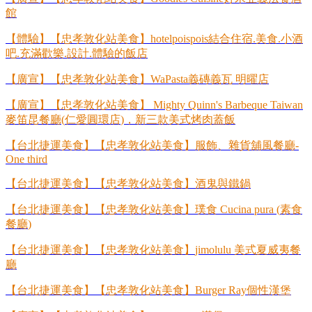
館
【體驗】【忠孝敦化站美食】
hotelpoispois
結合住宿
.
美食
.
小酒
吧
.
充滿歡樂
.
設計
.
體驗的飯店
【廣宣】【忠孝敦化站美食】
WaPasta
義磚義瓦
明曜店
【廣宣】【忠孝敦化站美食】
Mighty Quinn's Barbeque Taiwan
麥笛昆餐廳
(
仁愛圓環店
)
，新三款美式烤肉蓋飯
【台北捷運美食】【忠孝敦化站美食】服飾、雜貨舖風餐廳
-
One third
【台北捷運美食】【忠孝敦化站美食】酒鬼與鐵鍋
【台北捷運美食】【忠孝敦化站美食】璞食
Cucina pura (
素食
餐廳
)
【台北捷運美食】【忠孝敦化站美食】
jimolulu
美式夏威夷餐
廳
【台北捷運美食】【忠孝敦化站美食】
Burger Ray
個性漢堡