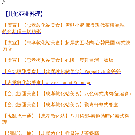
//
【其他亞洲料理】
【廣宣】【忠孝敦化站美食】唐點小聚
.
摩登現代茶樓港點、
特色料理一樣精彩
【廣宣】【忠孝敦化站美食】超厚的五花肉
-
台韓民國
韓式燒
肉店
【廣宣】【忠孝復興站美食】孔陵一隻雞台灣一號店
【台北捷運美食】【忠孝敦化站美食】
PappaRich
金爸爸
【忠孝敦化站美食】
one restaurant & lounge
【台北捷運美食】【忠孝敦化站美食】八色韓式烤肉
(
記者會
)
【台北捷運美食】【忠孝敦化站美食】聚粵軒粵式餐廳
【虎亂吃一通】【忠孝敦化站】八月格聚
-
泰過熱時尚泰式料
理
【胡亂吃一通】【忠孝敦化】祥發港式茶餐廳