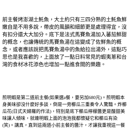
前主餐烤澎湖土魠魚，大土約只有三四分熟的土魠魚鮮
嫩自是不用多說，帶皮的風韻和細節更是處理得宜，沒
有扣分還大大加分。底下是法式馬賽魚湯加入蕃茄鮮甜
的概念，也讓傳統的馬賽魚湯在這變成了佐鮮魚的概
念，或者應該說把馬賽魚湯中的魚給拉出湯外，這點巧
思也是我喜歡的，上面放了一點日料常見的蝦夷蔥和台
灣的食材冰花添色也增加一點進食間的樂趣。
煎明蝦是第二道前主餐(如果選a餐，要另加680元)。煎明蝦本
身美味卻沒什麼好多談，倒是一旁櫛瓜三重奏令人驚豔。炸櫛
瓜花(日式天婦羅的作法)，特別是底下櫛瓜檸檬醬更是酸甜美
味讓人傾味，就連明蝦上面的泡泡我都懷疑它和櫛瓜有染
(笑)。講真，直到這兩道小前主餐的醬汁，才讓我重視這一餐