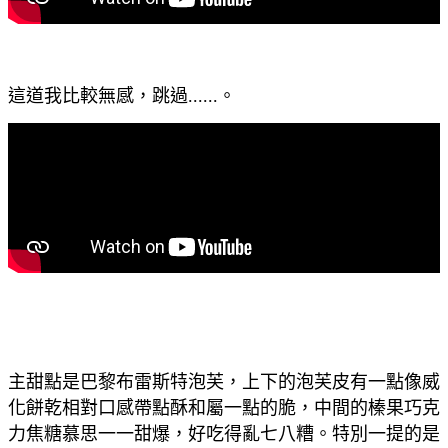
這道我比較無感，跳過......。
主甜點是巴黎布雷斯特泡芙，上下的泡芙皮有一點像威
化餅乾相對口感帶點酥和屬一點的脆，中間的榛果巧克
力焦糖慕思一一甜爆，好吃得亂七八糟。特別一提的是