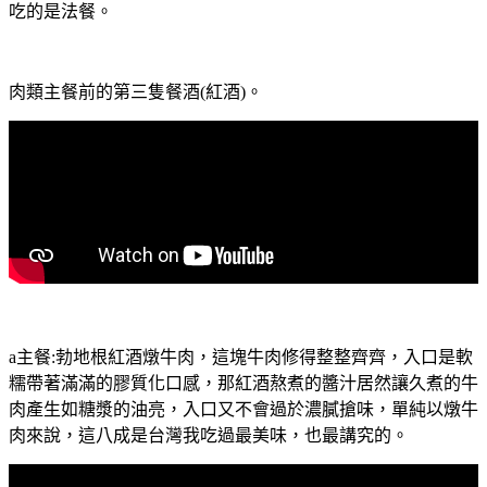
吃的是法餐。
肉類主餐前的第三隻餐酒(紅酒)。
a主餐:勃地根紅酒燉牛肉，這塊牛肉修得整整齊齊，入口是軟
糯帶著滿滿的膠質化口感，那紅酒熬煮的醬汁居然讓久煮的牛
肉產生如糖漿的油亮，入口又不會過於濃膩搶味，單純以燉牛
肉來說，這八成是台灣我吃過最美味，也最講究的。