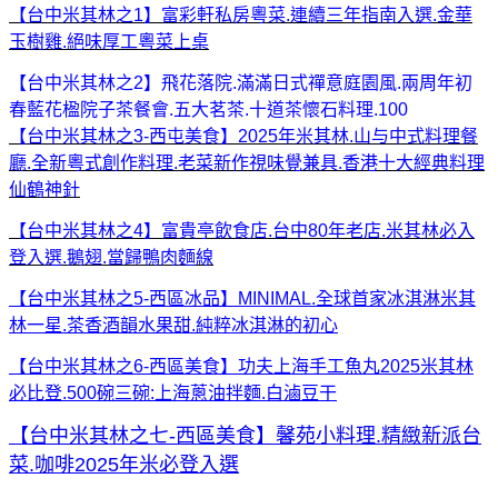
【台中米其林之1】富彩軒私房粵菜.連續三年指南入選.金華
玉樹雞.絕味厚工粵菜上桌
【台中米其林之2】飛花落院.滿滿日式禪意庭園風.兩周年初
春藍花楹院子茶餐會.五大茗茶.十道茶懷石料理.100
【台中米其林之3-西屯美食】2025年米其林.山与中式料理餐
廳.全新粵式創作料理.老菜新作視味覺兼具.香港十大經典料理
仙鶴神針
【台中米其林之4】富貴亭飲食店.台中80年老店.米其林必入
登入選.鵝翅.當歸鴨肉麵線
【台中米其林之5-西區冰品】MINIMAL.全球首家冰淇淋米其
林一星.茶香酒韻水果甜.純粹冰淇淋的初心
【台中米其林之6-西區美食】功夫上海手工魚丸2025米其林
必比登.500碗三碗:上海蔥油拌麵.白滷豆干
【台中米其林之七-西區美食】馨苑小料理.精緻新派台
菜.咖啡2025年米必登入選