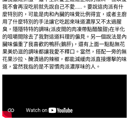
我不會再沒吃前就先說自己不愛.....。要說這肉派有什
麼特別的，可能是肉和內臟的味覺比例得宜，或者主廚
用了什麼特別的手法讓它吃起來味道濃厚又不太過腥
臭，隱隱特特的調味(派皮間的肉凍帶點醋酸甜)在半化
的咀嚼間除去了我對這道料理的偏見。另一個說法是內
臟味偏重了我喜歡的鴨肝(鵝肝)，還有上面一點點無花
果美奶滋的調味都讓我愛不釋口。當然，搭配一旁的無
花果沙拉、醃漬過的辣椒，都能減緩肉派直接爆擊的味
道，當然我指的是不習慣肉派濃厚味的人。