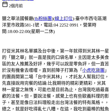
2個月前
鹽之華法國餐廳(
fb粉絲團
)(
線上訂位
):臺中市西屯區潮
洋里市政路581-1號，電話:04 2252 0991，營業時
間:18:00-22:00(星期一二休)
打從米其林名單擴及台中後，第一年就得到米其林一星
的「鹽之華」就一直是我的口袋名單，主因是太多美食
區的友人推薦及好評，幾乎可以說是零負評，但一直苦
於沒有機會去嚐嚐，直到前陣子打算為「
小虎吃貨團
」
的團員開第二場「台中米其林」，才託友人幫我訂位，
先直接說用完餐的結論:比我期待的精彩更精彩，米其
林一星當之無愧，可能也是目前為止，台灣我吃過最喜
歡的法餐。但，要說法餐，感覺上也有些歐義料理的影
子，甚至是像日法料理般走出台灣法餐的特有風格。，
總之，就是好吃得亂七八糟。在這，我吃到最棒的鮭魚