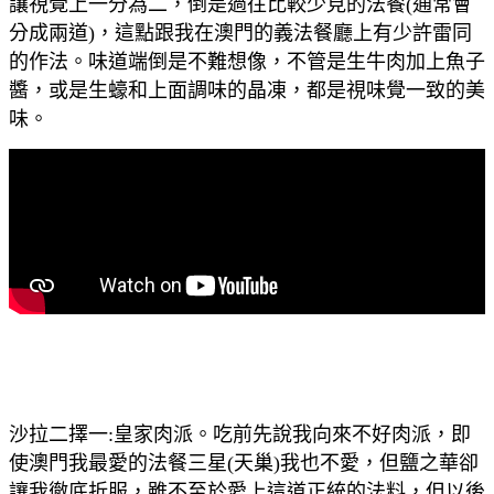
讓視覺上一分為二，倒是過往比較少見的法餐(通常會
分成兩道)，這點跟我在澳門的義法餐廳上有少許雷同
的作法。味道端倒是不難想像，不管是生牛肉加上魚子
醬，或是生蠔和上面調味的晶凍，都是視味覺一致的美
味。
沙拉二擇一:皇家肉派。吃前先說我向來不好肉派，即
使澳門我最愛的法餐三星(天巢)我也不愛，但鹽之華卻
讓我徹底折服，雖不至於愛上這道正統的法料，但以後