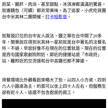
前菜、鵝肝、肉派、甚至甜點、冰淇淋都滿滿的驚喜，
就連麵包（可續）都非常美味。為了這家，小虎吃貨團
台中米其林二團開催。
打卡短影音
。
就幫我訂位的台中友人說法，鹽之華在台中開了20多
年，簡單說在得到米其林一星前就是台中著名的法餐名
所。不過，早就好像不在現在的位置就是。現在的位置
是西屯國家歌劇院附近，鄰近的捷運站是「市政府」
站，離附近的交流道和台中高鐵也都不算遠。
用餐環境比外觀看起來略大了些，以四人小方桌、四到
六人小圓桌為主，約莫可以坐上四十人左右，但服務生
卻有近十人，這還不包含廚房的員工。