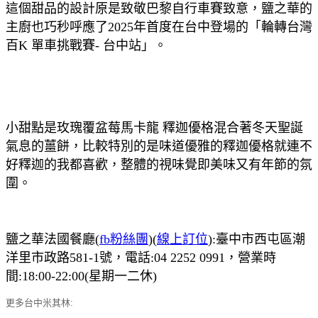
這個甜品的設計原是致敬巴黎自行車賽致意，鹽之華的
主廚也巧秒呼應了2025年首度在台中登場的「輪轉台灣
百K 單車挑戰賽- 台中站」。
小甜點是玫瑰覆盆莓馬卡龍 釋迦優格混合著冬天聖誕
氣息的薑餅，比較特別的是味道優雅的釋迦優格就連不
好釋迦的我都喜歡，整體的視味覺即美味又有年節的氛
圍。
鹽之華法國餐廳(
fb粉絲團
)(
線上訂位
):臺中市西屯區潮
洋里市政路581-1號，電話:04 2252 0991，營業時
間:18:00-22:00(星期一二休)
更多台中米其林: