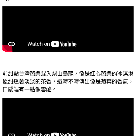
前甜點台灣芭樂混入梨山烏龍，像是紅心芭樂的冰淇淋
酸甜透著淡淡的茶香，還時不時傳出像是菊葉的香氣，
口感端有一點像雪酪。