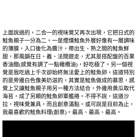
上面說過的，二合一的視味覺又再次出現，它把日式的
鮭魚親子一分為二。一是煙燻鮭魚外層好像有一層調味
的薄膜，入口後化為醬汁，帶出生、熟之間的鮭魚鮮
甜，那風韻在日、義、法間遊走，尤其是搭配盤的百果
香油醋(感覺有調了一點橄欖油)，好吃極了。另一個視
覺是我吃過上千次卻始終無法愛上的鮭魚卵，這道特別
的是旁邊白色像美奶滋的，其實是鮭魚做成的慕思，感
覺上又讓鮭魚親子用另一種方法結合，外邊用黃瓜取代
海苔，成了另類的鮭魚卵軍艦捲。不得不說，這道沙
拉，視味覺兼具，而且創意滿點。或可說是目前為止，
我最喜歡的鮭魚料理(創意)。最高、最高、最高。