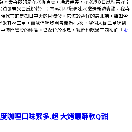
意。最喜歡的是花膠拆魚𡙡，湯濃鮮美，花膠厚Q口感相當好；
尼泊爾岩米口感好特別；雪燕椰皇燉奶凍水嫩清新透爽甜，我喜
說當時代言的是如日中天的周潤發。它位於氹仔的最北端，離如今
米其林三星，而我們吃貨團曾開過4.5次，我個人從二星吃到
口中澳門粵菜的極品。當然位於本島，我們也吃過三四次的「
永
度咖哩口味繁多.超 大烤饢酥軟Q甜