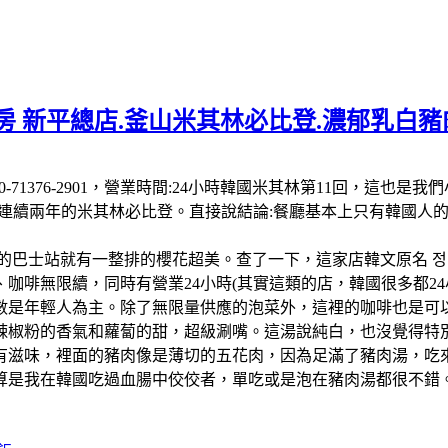
 新平總店.釜山米其林必比登.濃郁乳白豬肉
 南韓:電話:+82 50-71376-2901，營業時間:24小時韓國米其
-26連續兩年的米其林必比登。直接說結論:餐廳基本上只有韓國
的巴士站就有一整排的櫻花超美。查了一下，這家店韓文原名 정
啡無限續，同時有營業24小時(其實這類的店，韓國很多都24小
數是年輕人為主。除了無限量供應的泡菜外，這裡的咖啡也是可以
辣椒粉的香氣和蘿蔔的甜，超級涮嘴。這湯說純白，也沒覺得特
有滋味，裡面的豬肉像是薄切的五花肉，因為足滿了豬肉湯，吃
算是我在韓國吃過血腸中佼佼者，單吃或是泡在豬肉湯都很不錯