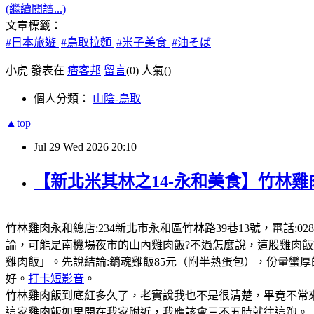
(繼續閱讀...)
文章標籤：
#日本旅遊
#鳥取拉麵
#米子美食
#油そば
小虎 發表在
痞客邦
留言
(0)
人氣(
)
個人分類：
山陰-鳥取
▲top
Jul
29
Wed
2026
20:10
【新北米其林之14-永和美食】竹林雞
竹林雞肉永和總店:234新北市永和區竹林路39巷13號，電話:0289
論，可能是南機場夜市的山內雞肉飯?不過怎麼說，這股雞肉
雞肉飯」。先說結論:銷魂雞飯85元（附半熟蛋包），份量蠻
好。
打卡短影音
。
竹林雞肉飯到底紅多久了，老實說我也不是很清楚，畢竟不常來
這家雞肉飯如果開在我家附近，我應該會三不五時就往這跑。