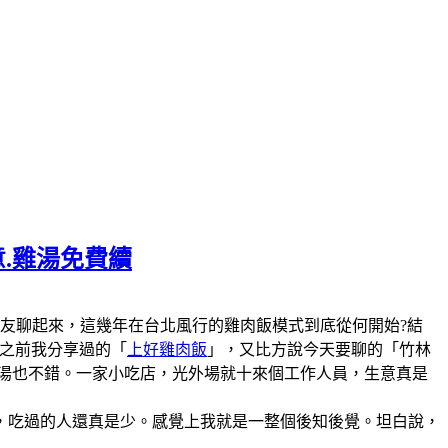
意.雞湯免費續
陣子和美食圈的朋友聊起來，這幾年在台北風行的雞肉飯模式到底從何開始?結
說之前我分享過的「
上好雞肉飯
」，又比方說今天要聊的「竹林
雞湯也不錯。一家小吃店，光外場就十來個工作人員，生意真是
，吃過的人還真是少。感覺上我就是一整個後知後覺。坦白說，