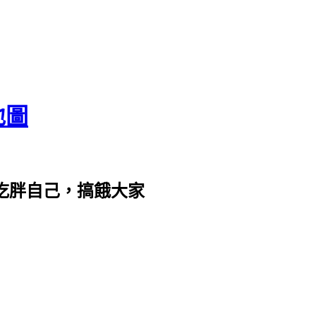
地圖
com。吃胖自己，搞餓大家