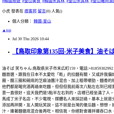
#韓國旅遊
#釜山美食
#韓國米其林
#釜山米其林
#釜山豬肉湯
小虎 發表在
痞客邦
留言
(0)
人氣(
)
個人分類：
韓國-釜山
▲top
Jul
30
Thu
2026
10:44
【鳥取印象第135回-米子美食】油そば
油そば 笑ちゃん:鳥取県米子市末広町159，電話:+81859302
麵首選，跟我在日本不太愛吃「乾」的拉麵有關，又或許我偏好有
圈、醋三圈和碗底的芝麻油醬汁混合、加上粗帶嚼勁、麵香的粗
他們都是喝完酒再過來吃麵，但但但我前兩次八點左右到已經賣完
意一直很好。這天我們是5點半左右到的，店裡已經坐滿了人
馬成了米子名店，不少電視、媒體名人來採訪過。基本上就是
添加再拌開，友人開玩笑說，這不就是台灣的傻瓜麵。想想，好想
汁，連著麵徹底混合後再吃。相信我，你絕對會邊拌邊吞口水，就