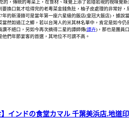
吃的，傳統的粵菜上，在食材、味覺上添了若隱若現的視味覺新
到要換口氣才唸得完的老粵菜金錢魚肚，柚子皮處理的非常好，
07年的新濠鋒可是當年第一座六星級的飯店(皇冠大飯店)，據
當然如過江之鯽，若以台灣人的米其林名單中，肯定是如今仍是
員讚不絕口，另如今再次摘得二星的譚師傳(
譚卉
)，那也是團員
是他們年節宴客的首選，其地位不可謂不高。
食】インドの食堂カマル 千葉美浜店.地道印