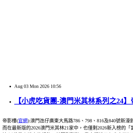
Aug
03
Mon
2026
10:56
【小虎吃貨團-澳門米其林系列之24
帝影樓(
官網
):澳門氹仔廣東大馬路786、798、816及840號新濠鋒酒店1
而在最新版的2026澳門米其林21家中，也僅剩2026新入榜的