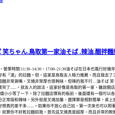
飯
 笑ちゃん.鳥取第一家油そば .辣油.醋拌
992，營業時間:11:30–14:30、17:00–21:30油そば在
「湯」的拉麵。但，這家是鳥取友人極力推薦，而且我去了三次都
麵非常涮嘴，叉燒非常厚也很夠味，但辣的我不行…油そば 笑ち
了......。就友人的說法，這家好像是鳥取的第一家，雖說
，還小小等了一下。除了拉麵店慣有的板前，後面還有一個可以
分正常版和辣味，另外就是叉燒加量，選擇算是相對簡單。桌上放
真的差不多.......。如果你不放心自己加，第一次來也可以
算你不好乾拉麵如我。首先這叉燒真是超厚，而且非常的軟嫩，肥肉