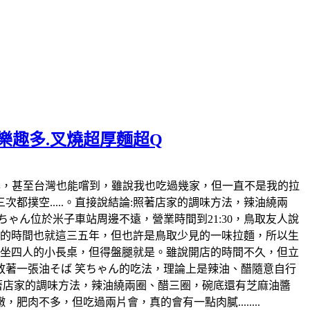
麵樂趣多.叉燒超厚麵超Q
日本也風行好幾年，甚至台灣也能嚐到，雖說我也吃過幾家，但一直不是我的拉
撲空.....。直接說結論:照著店家的調味方法，辣油繞兩
ゃん位於米子車站周邊不遠，營業時間到21:30，鳥取友人說
開店的時間也就這三五年，但也許是鳥取少見的一味拉麵，所以生
各坐四人的小長桌，但得盤腿就是。雖說開店的時間不久，但立
著一張油そば 笑ちゃん的吃法，理論上是辣油、醋隨意自行
照著店家的調味方法，辣油繞兩圈、醋三圈，碗底還有芝麻油醬
不多，但吃過兩片會，真的會有一點肉膩........