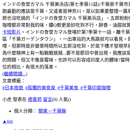
インドの食堂カマル 千葉美浜店(第七季第11話):千葉県千葉市美浜区幸
跑最勤的應該是千葉，又或者是神奈川。是以如果要整理一篇
郎也沒吃過的「インドの食堂カマル 千葉美浜店」，五郎粉粉
咖哩都非常對我的味，饢Q軟更是好吃到不行，餅香、油甜就
卡短影片
。インドの食堂カマル登場於第7季第十一話，離千
區「千葉ガーデンタウン」，一出車站的大馬路就可以看見。如
哩，但那時是非營業時間所以五郎沒吃到，於是下樓才發現早
為什麼精神上有一點戰戰競競...要不是節目中曾出現，我應該
的問題，但又不像是霉味，也許可以形容成印度人的體味?當時，
位的相比，有很大的落差。
(繼續閱讀...)
文章標籤：
#日本旅遊
#孤獨的美食家
#千葉美食
#千葉印度咖哩
小虎 發表在
痞客邦
留言
(0)
人氣(
)
個人分類：
關東－千葉縣
▲top