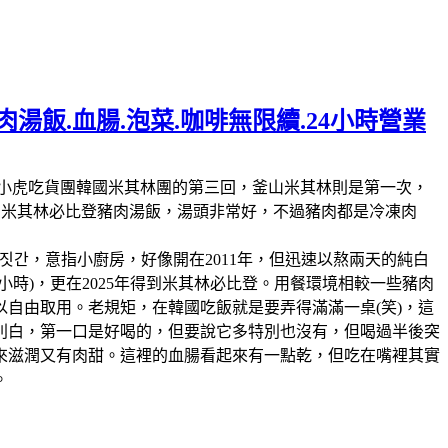
湯飯.血腸.泡菜.咖啡無限續.24小時營業
林第11回，這也是我們小虎吃貨團韓國米其林團的第三回，釜山米其林則是第一次，
人的米其林必比登豬肉湯飯，湯頭非常好，不過豬肉都是冷凍肉
짓간，意指小廚房，好像開在2011年，但迅速以熬兩天的純白
時)，更在2025年得到米其林必比登。用餐環境相較一些豬肉
自由取用。老規矩，在韓國吃飯就是要弄得滿滿一桌(笑)，這
別白，第一口是好喝的，但要說它多特別也沒有，但喝過半後突
來滋潤又有肉甜。這裡的血腸看起來有一點乾，但吃在嘴裡其實
。