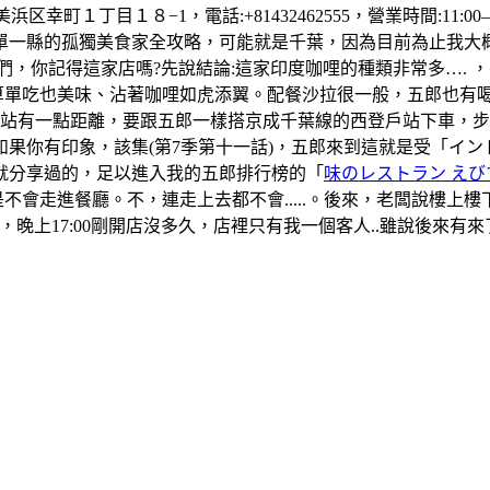
町１丁目１８−1，電話:+81432462555，營業時間:11:00–1
單一縣的孤獨美食家全攻略，可能就是千葉，因為目前為止我大
們，你記得這家店嗎?先說結論:這家印度咖哩的種類非常多….
算單吃也美味、沾著咖哩如虎添翼。配餐沙拉很一般，五郎也有
葉站有一點距離，要跟五郎一樣搭京成千葉線的西登戶站下車，
果你有印象，該集(第7季第十一話)，五郎來到這就是受「イ
就分享過的，足以進入我的五郎排行榜的「
味のレストラン えび
是不會走進餐廳。不，連走上去都不會.....。後來，老闆說樓
晚上17:00剛開店沒多久，店裡只有我一個客人..雖說後來