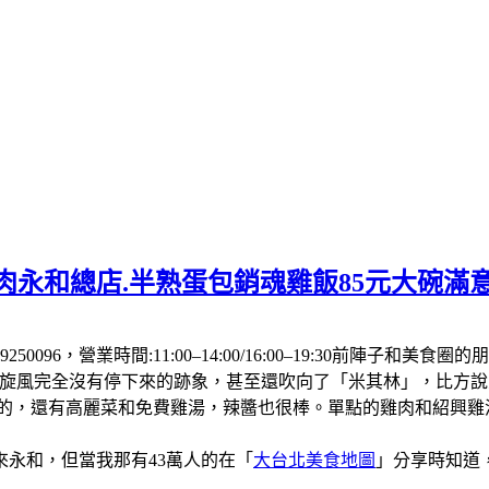
肉永和總店.半熟蛋包銷魂雞飯85元大碗滿
250096，營業時間:11:00–14:00/16:00–19:30前
飯旋風完全沒有停下來的跡象，甚至還吹向了「米其林」，比方
厚的，還有高麗菜和免費雞湯，辣醬也很棒。單點的雞肉和紹興
永和，但當我那有43萬人的在「
大台北美食地圖
」分享時知道