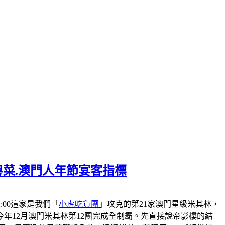
粵菜.澳門人年節宴客指標
-22:00這家是我們「
小虎吃貨團
」攻克的第21家澳門星級米其林，
會在今年12月澳門米其林第12團完成全制霸。先直接說帝影樓的結