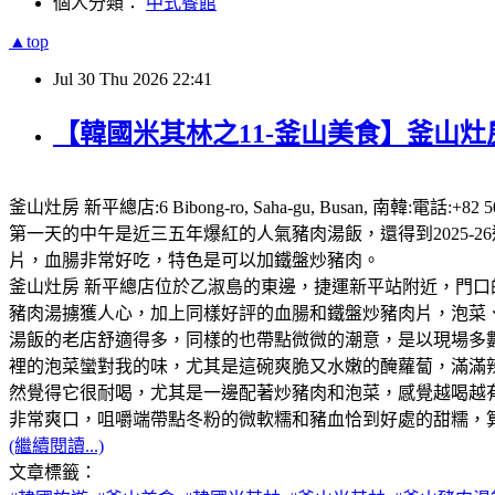
個人分類：
中式餐館
▲top
Jul
30
Thu
2026
22:41
【韓國米其林之11-釜山美食】釜山灶房
釜山灶房 新平總店:6 Bibong-ro, Saha-gu, Busan,
第一天的中午是近三五年爆紅的人氣豬肉湯飯，還得到2025
片，血腸非常好吃，特色是可以加鐵盤炒豬肉。
釜山灶房 新平總店位於乙淑島的東邊，捷運新平站附近，門口
豬肉湯擄獲人心，加上同樣好評的血腸和鐵盤炒豬肉片，泡菜、咖
湯飯的老店舒適得多，同樣的也帶點微微的潮意，是以現場多
裡的泡菜蠻對我的味，尤其是這碗爽脆又水嫩的醃蘿蔔，滿滿
然覺得它很耐喝，尤其是一邊配著炒豬肉和泡菜，感覺越喝越
非常爽口，咀嚼端帶點冬粉的微軟糯和豬血恰到好處的甜糯，
(繼續閱讀...)
文章標籤：