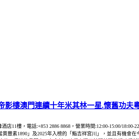
】帝影樓澳門連續十年米其林一星.懷舊功夫
1樓，電話:+853 2886 8868，營業時間:12:00-15:00/18:00
「當奧豐素1890」及2025年入榜的「鮨吉祥宮川」，並且有機