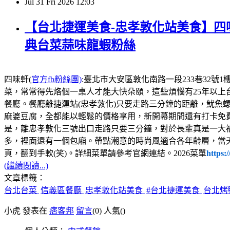
Jul
31
Fri
2026
12:03
【台北捷運美食-忠孝敦化站美食】四味
典台菜蒜味龍蝦粉絲
四味軒(
官方fb粉絲團)
:臺北市大安區敦化南路一段233巷32號1樓，電話:02
菜，常常得先烙個一桌人才能大快朵頤，這些煩惱有25年以上
餐廳。餐廳離捷運站(忠孝敦化)只要走路三分鐘的距離，魷魚
麻婆豆腐，全都能以輕鬆的價格享用，新開幕期間還有打卡免
是，離忠孝敦化三號出口走路只要三分鐘，對於長輩真是一大
多，裡面還有一個包廂。帶點潮意的時尚風適合各年齡層，當
頁，翻到手軟(笑)。詳細菜單請參考官網連結。2026菜單
https:
(繼續閱讀...)
文章標籤：
台北台菜
信義區餐廳
忠孝敦化站美食
#台北捷運美食
台北烤
小虎 發表在
痞客邦
留言
(0)
人氣(
)