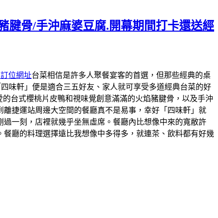
焰豬腱骨/手沖麻婆豆腐.開幕期間打卡還送經
約訂位網址
台菜相信是許多人聚餐宴客的首選，但那些經典的桌
「四味軒」便是適合三五好友、家人就可享受多道經典台菜的好
最愛的台式櫻桃片皮鴨和視味覺創意滿滿的火焰豬腱骨，以及手沖
到離捷運站周邊大空間的餐廳真不是易事，幸好「四味軒」就
剛過一刻，店裡就幾乎坐無虛席。餐廳內比想像中來的寬敝許
。餐廳的料理選擇遠比我想像中多得多，就連茶、飲料都有好幾