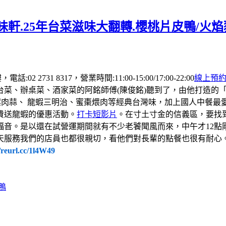
軒.25年台菜滋味大翻轉.櫻桃片皮鴨/火
 2731 8317，營業時間:11:00-15:00/17:00-22:00
線上預
台菜、辦桌菜、酒家菜的阿銘師傅(陳俊銘)聽到了，由他打造的
螺肉蒜、 龍蝦三明治、蜜棗煨肉等經典台灣味，加上國人中餐
費送龍蝦的優惠活動。
打卡短影片
。在寸土寸金的信義區，要找
福音。是以還在試營運期間就有不少老饕聞風而來，中午才12點
天服務我們的店員也都很親切，看他們對長輩的點餐也很有耐心
//reurl.cc/1l4W49
鴨