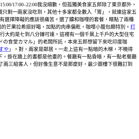
5:00/17:00–22:00我沒細數，但孤獨美食家五郎除了東京都外，
概只剩一兩家沒吃到，其他十多家都全數入「胃」，就連這家五
 ，有選擇障礙的應該很痛苦。選了饢和咖哩的套餐，瞎點了兩種
喝的芒果拉希挺好喝，加點的肉串偏乾，咖哩小籠包頗特別。
打
步行大約是七到八分鐘可達。這裡有一個千葉上千戶的大型住宅
ンドの食堂カマル」的老闆所託，本來五郎想留下來吃印度咖
すや
」。對，兩家是鄰居。一走上這有一點暗的木梯，不曉得
上樓下，掛在牆上的畫都是他畫的。餐廳有一點昏暗，有一點老餐廳
有來了兩三組客人，但好像生意不是那麼好，最少跟樓下很難訂到