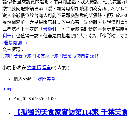
論:以份量來說真的超飽，前菜到甜點，我大概說了七八次蠻好
燉牛脥肉配炸鍋巴添口感，加烤鳳梨加酸甜頗為有趣；名字長
歡。帝影樓位於台灣人可能不是那麼熟悉的新濠鋒，但建於20
最熱鬧繁華，六星級飯店林立的中心有一點距離。要說澳門粵菜
三星吃不下十次的「
譽瓏軒
」，主廚歐陽師傅的手藝更是讓團
利軒
」也值得一訪。但要是問起老澳門人，沒準「帝影樓」才
(繼續閱讀...)
文章標籤：
#澳門美食
#澳門米其林
#澳門粵菜
#澳門新濠鋒
小虎 發表在
痞客邦
留言
(0)
人氣(
)
個人分類：
澳門美食
▲top
Aug
01
Sat
2026
21:00
【孤獨的美食家實訪第114家-千葉美