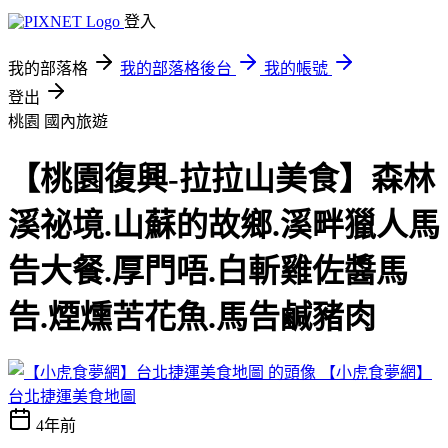
登入
我的部落格
我的部落格後台
我的帳號
登出
桃園
國內旅遊
【桃園復興-拉拉山美食】森林
溪祕境.山蘇的故鄉.溪畔獵人馬
告大餐.厚門唔.白斬雞佐醬馬
告.煙燻苦花魚.馬告鹹豬肉
【小虎食夢網】
台北捷運美食地圖
4年前