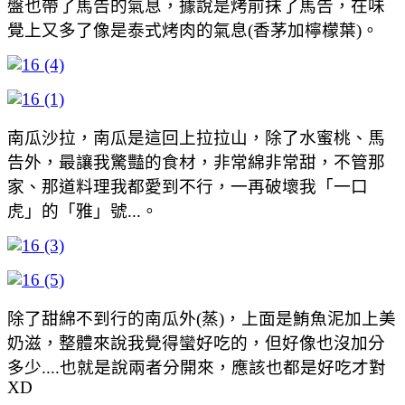
盤也帶了馬告的氣息，據說是烤前抹了馬告，在味
覺上又多了像是泰式烤肉的氣息(香茅加檸檬葉)。
南瓜沙拉，南瓜是這回上拉拉山，除了水蜜桃、馬
告外，最讓我驚豔的食材，非常綿非常甜，不管那
家、那道料理我都愛到不行，一再破壞我「一口
虎」的「雅」號...。
除了甜綿不到行的南瓜外(蒸)，上面是鮪魚泥加上美
奶滋，整體來說我覺得蠻好吃的，但好像也沒加分
多少....也就是說兩者分開來，應該也都是好吃才對
XD