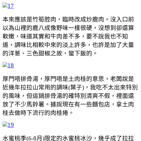
本來應該是竹筍腔肉，臨時改成炒鹿肉。沒入口前
以為山裡的鹿八成像野味一樣很硬，沒想到卻還算
軟嫩，味道其實和牛肉差不多，要不說我也不知
道，調味比相較中來的淡上許多，也許是加了大量
的洋蔥、三色甜椒之故，蠻下飯的。
厚門唔排骨湯，厚門唔是土肉桂的意思，老闆說是
近幾年拉拉山常用的調味(葉子)，我吃不太出來特別
的風味，但這鍋排骨湯的確特別清爽不假，裡面還
放了不少馬鈴薯。據說現在有一些麵包店，拿土肉
桂去做時下流行的肉桂捲。
水蜜桃季(6-8月)限定的水蜜桃冰沙，幾乎成了拉拉