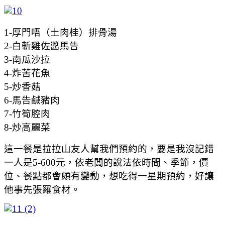
1-厚門唔（土肉桂）排骨湯
2-白斬雞佐醬馬告
3-南瓜沙拉
4-炸苦花魚
5-炒香菇
6-馬告鹹豬肉
7-竹筍腔肉
8-炒高麗菜
這一餐是拉拉山友人幫我們預約的，要是我沒記錯
一人是5-600元，依老闆的說法依時間、季節，價
位、餐點都會頗有變動，想吃得一星期預約，好讓
他事先張羅食材。