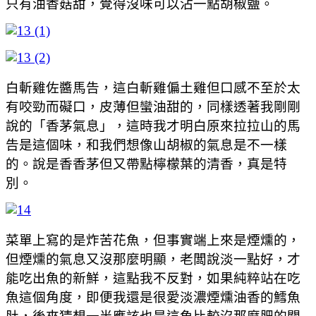
只有油香菇甜，覺得沒味可以沾一點胡椒鹽。
白斬雞佐醬馬告，這白斬雞偏土雞但口感不至於太
有咬勁而礙口，皮薄但蠻油甜的，同樣透著我剛剛
說的「香茅氣息」，這時我才明白原來拉拉山的馬
告是這個味，和我們想像山胡椒的氣息是不一樣
的。說是香香茅但又帶點檸檬葉的清香，真是特
別。
菜單上寫的是炸苦花魚，但事實端上來是煙燻的，
但煙燻的氣息又沒那麼明顯，老闆說淡一點好，才
能吃出魚的新鮮，這點我不反對，如果純粹站在吃
魚這個角度，即便我還是很愛淡濃煙燻油香的鱈魚