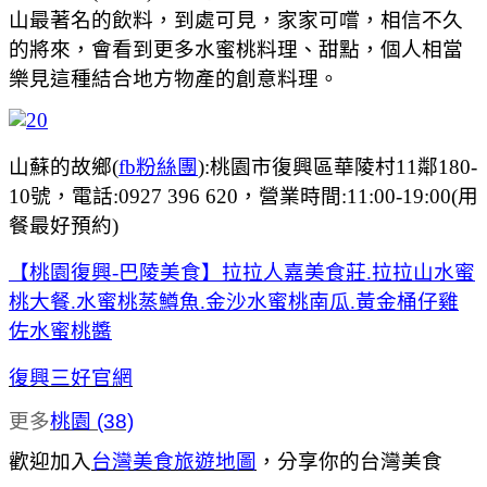
山最著名的飲料，到處可見，家家可嚐，相信不久
的將來，會看到更多水蜜桃料理、甜點，個人相當
樂見這種結合地方物產的創意料理。
山蘇的故鄉(
fb粉絲團
):桃園市復興區華陵村11鄰180-
10號，電話:0927 396 620，營業時間:11:00-19:00(用
餐最好預約)
【桃園復興-巴陵美食】拉拉人嘉美食莊.拉拉山水蜜
桃大餐.水蜜桃蒸鱒魚.金沙水蜜桃南瓜.黃金桶仔雞
佐水蜜桃醬
復興三好官網
更多
桃園 (38)
歡迎加入
台灣美食旅遊地圖
，
分享你的台灣美食