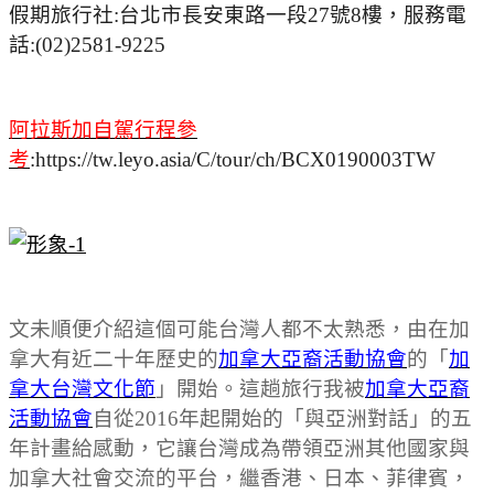
假期旅行社:台北市長安東路一段27號8樓，服務電
話:(02)2581-9225
阿拉斯加自駕行程參
考
:https://tw.leyo.asia/C/tour/ch/BCX0190003TW
文未順便介紹這個可能台灣人都不太熟悉，由在加
拿大有近二十年歷史的
加拿大亞裔活動協會
的「
加
拿大台灣文化節
」開始。這趟旅行我被
加拿大亞裔
活動協會
自從2016年起開始的「與亞洲對話」的五
年計畫給感動，它讓台灣成為帶領亞洲其他國家與
加拿大社會交流的平台，繼香港、日本、菲律賓，