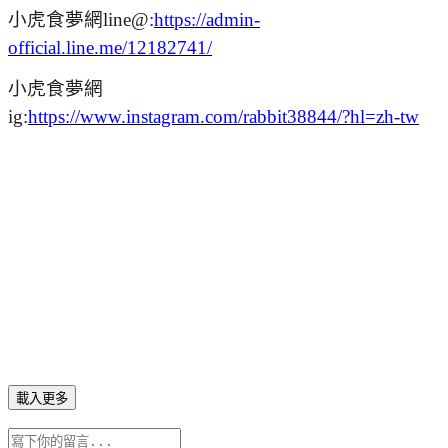
小虎食夢網line@
:
https://admin-
official.line.me/12182741/
小虎食夢網
ig:
https://www.instagram.com/rabbit38844/?hl=zh-tw
載入更多