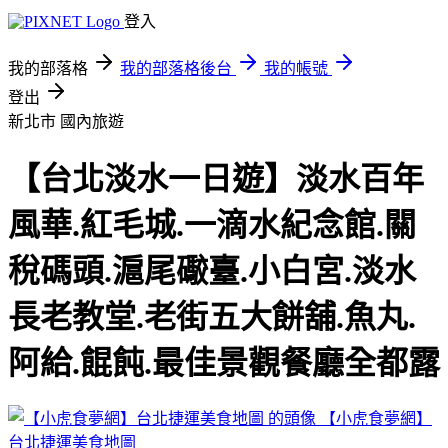
登入
我的部落格
我的部落格後台
我的帳號
登出
新北市
國內旅遊
【台北淡水一日遊】淡水百年
風華.紅毛城.一滴水紀念館.關
稅碼頭.滬尾礮臺.小白宮.淡水
長老教堂.老街五大餅舖.魚丸.
阿給.餛飩.最佳景觀餐廳全都露
【小虎食夢網】
台北捷運美食地圖