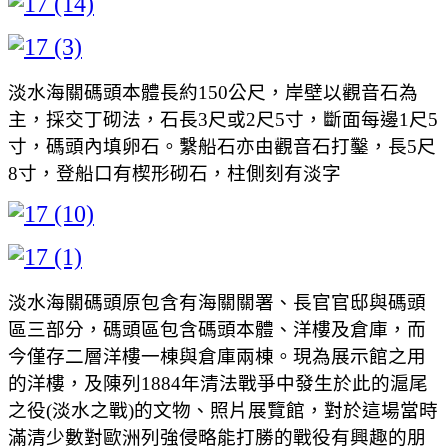
淡水海關碼頭本體長約150公尺，岸壁以觀音石為
主，採交丁砌法，石長3尺或2尺5寸，斷面每邊1尺5
寸，碼頭內填卵石。繫船石亦由觀音石打鑿，長5尺
8寸，登船口有楔形砌石，柱側刻有淡字
淡水海關碼頭原包含有海關關署、長官官邸與碼頭
區三部分，碼頭區包含碼頭本體、洋樓及倉庫，而
今僅存二層洋樓一棟與倉庫兩棟。現為展示館之用
的洋樓，及陳列1884年清法戰爭中發生於此的滬尾
之役(淡水之戰)的文物、照片展覽館，對於這場當時
滿清少數對歐洲列強侵略能打勝的戰役有興趣的朋