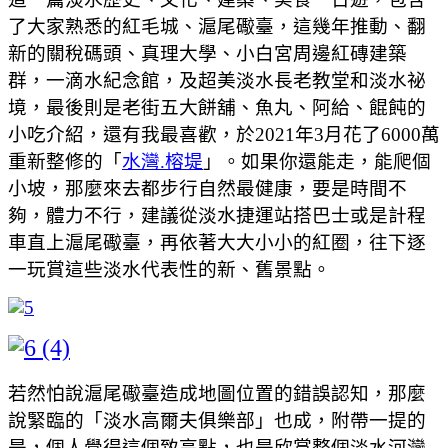
了大家熟悉的紅毛城、滬尾礮臺，這幾年推動、翻
新的關稅碼頭、真理大學、小白宮周邊紅磚建築
群，一滴水紀念館，及超美淡水長老教堂和淡水祕
境，最後則是老街五大餅舖、魚丸、阿給、餛飩的
小吃介紹，還有我最喜歡，於2021年3月花了6000萬
重新整修的「
水灣.榕堤
」。如果你還能走，能爬個
小坡，那麼來去都步行自然最健康，要是時間不
夠，體力不行，建議從淡水捷運站搭巴士或是計程
車直上滬尾礮臺，再依著大大小小的紅圈，往下逐
一玩賞這些淡水代表性的新、舊景點。
若然怕說滬尾礮臺造成地圖位置的錯誤認知，那麼
說緊臨的「淡水高爾夫俱樂部」也成，附帶一提的
是，個人覺得這個致高點，也是欣賞整個淡水河灣