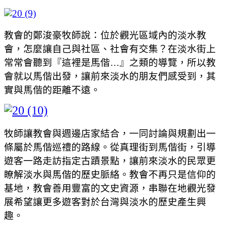
教會的鄭浚豪牧師說：位於觀光區域內的淡水教
會，怎麼讓自己與社區
、社會有交集？在淡水街上
常常會聽到『這裡是馬偕…』之類的導覽，所以教
會就以馬偕出發，讓前來淡水的朋友們感受到，其
實與馬偕的距離不遠。
牧師讓教會與週邊店家結合，一同討論與規劃出一
條屬於馬偕巡禮的路線。從真理街到馬偕街，引導
遊客一路走訪指定古蹟景點，讓前來淡水的民眾更
瞭解淡水與馬偕的歷史脈絡。
教會不再只是信仰的
基地，教會善用豐富的文史資源，串聯在地觀光發
展希望讓更多遊客對於台灣與淡水的歷史產生興
趣。