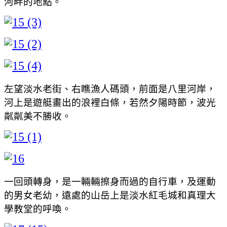
河畔的地點。
左望淡水老街、右瞧漁人碼頭，前面是八里河岸，
河上是遊艇畫出的浪裡白條，若然夕陽時節，波光
粼粼美不勝收。
一回頭轉身，是一輛輛擦身而過的自行車，及運動
的男女老幼，遠處的山岳上是淡水紅毛城和真理大
學教堂的呼喚。