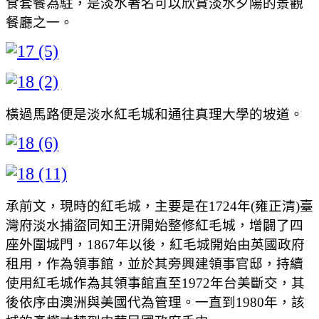
食套餐為駐，是淡水著名可以欣賞淡水夕陽的景觀
餐廳之一。
橫過馬路便是淡水紅毛城和通往真理大學的坡道。
承前文，現時的紅毛城，主要是在1724年(雍正清)臺
灣府淡水捕盜同知王汧開始整修紅毛城，增闢了四
座外圍城門，1867年以後，紅毛城開始由英國政府
租用，作為領事館，並於其旁興建領事官邸，持續
使用紅毛城作為其領事館直至1972年台美斷交，其
後依序由澳洲與美國代為管理。一直到1980年，該