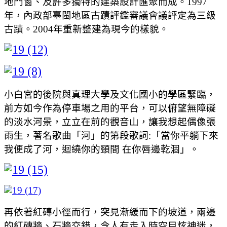
地門窗、及許多獨特的建築設計匯聚而成。1997
年，內政部臺閩地區古蹟評鑑審議會議評定為三級
古蹟。2004年重新整建為現今的樣貌。
小白宮的後院與真理大學及文化國小的學區緊臨，
前方如今作為停車場之用的平台，可以俯望無障礙
的淡水河景，立立在前的觀音山，讓我想起偶像張
雨生，著名歌曲「河」的第段歌詞:「當你平躺下來
我便成了河，迴繞你的頸間 在你唇邊乾涸」。
再依著紅磚小徑而行，突見漸緩而下的坡道，兩邊
的紅磚牆、石牆交錯，令人有走入時空目炫神迷，