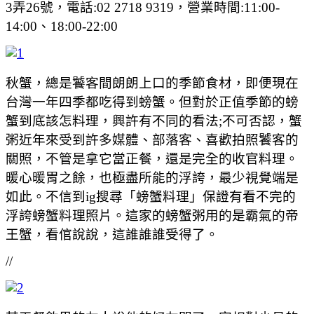
3弄26號，電話:02 2718 9319，營業時間:11:00-
14:00、18:00-22:00
秋蟹，總是饕客間朗朗上口的季節食材，即便現在
台灣一年四季都吃得到螃蟹。但對於正值季節的螃
蟹到底該怎料理，興許有不同的看法;不可否認，蟹
粥近年來受到許多媒體、部落客、喜歡拍照饕客的
關照，不管是拿它當正餐，還是完全的收官料理。
暖心暖胃之餘，也極盡所能的浮誇，最少視覺端是
如此。不信到ig搜尋「螃蟹料理」保證有看不完的
浮誇螃蟹料理照片。這家的螃蟹粥用的是霸氣的帝
王蟹，看倌說說，這誰誰誰受得了。
//