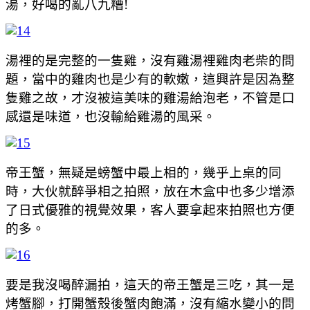
湯，好喝的亂八九糟!
湯裡的是完整的一隻雞，沒有雞湯裡雞肉老柴的問
題，當中的雞肉也是少有的軟嫩，這興許是因為整
隻雞之故，才沒被這美味的雞湯給泡老，不管是口
感還是味道，也沒輸給雞湯的風采。
帝王蟹，無疑是螃蟹中最上相的，幾乎上桌的同
時，大伙就醉爭相之拍照，放在木盒中也多少增添
了日式優雅的視覺效果，客人要拿起來拍照也方便
的多。
要是我沒喝醉漏拍，這天的帝王蟹是三吃，其一是
烤蟹腳，打開蟹殼後蟹肉飽滿，沒有縮水變小的問