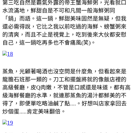
第三吃自然是霸氣外露的帝王蟹海鮮粥，光看就口
水流滿地，鮮甜自是不可和凡間一般海鮮粥同
「鍋」而語。這一鍋，鮮甜美味固然是無疑，但我
還必需得說，它比之我以前吃過的海鮮、螃蟹粥來
的清爽，而且不止是視覺上，吃到後來大伙都安慰
自己，這一鍋吃再多也不會痛風(笑)。
蒸魚，光顧著喝酒也沒空問是什麼魚，但看起來是
龍膽石班那一類的。刀工和擺盤將就的像飯店裡的
高級餐廳，皮Q肉嫩，不管是口感還是味道，都有高
級海鮮餐廳的水準，就連那蒸魚的湯汁都鮮美的不
得了，即便單吃略油鹹了點....。好想叫店家拿回去
炒個蛋.....肯定美味翻倍。