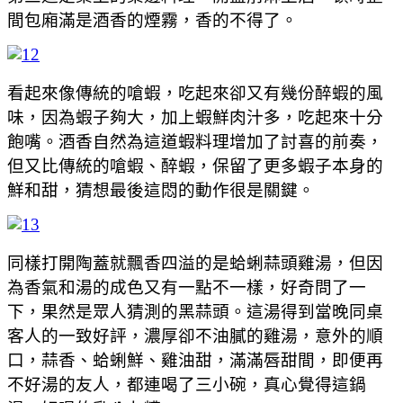
間包廂滿是酒香的煙霧，香的不得了。
看起來像傳統的嗆蝦，吃起來卻又有幾份醉蝦的風
味，因為蝦子夠大，加上蝦鮮肉汁多，吃起來十分
飽嘴。酒香自然為這道蝦料理增加了討喜的前奏，
但又比傳統的嗆蝦、醉蝦，保留了更多蝦子本身的
鮮和甜，猜想最後這悶的動作很是關鍵。
同樣打開陶蓋就飄香四溢的是蛤蜊蒜頭雞湯，但因
為香氣和湯的成色又有一點不一樣，好奇問了一
下，果然是眾人猜測的黑蒜頭。這湯得到當晚同桌
客人的一致好評，濃厚卻不油膩的雞湯，意外的順
口，蒜香、蛤蜊鮮、雞油甜，滿滿唇甜間，即便再
不好湯的友人，都連喝了三小碗，真心覺得這鍋