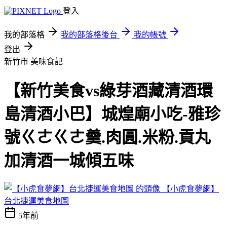
登入
我的部落格
我的部落格後台
我的帳號
登出
新竹市
美味食記
【新竹美食vs綠芽酒藏清酒環
島清酒小巴】城煌廟小吃-雅珍
號ㄍㄜㄍㄜ羹.肉圓.米粉.貢丸
加清酒一城傾五味
【小虎食夢網】
台北捷運美食地圖
5年前