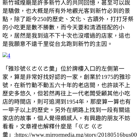
新竹城煌廟是許多新竹人的共同回憶，甚至可以說
是驕傲，也大概是所有外地觀光客到新竹必到的景
點，除了距今250的歷史、文化、古蹟外，打打牙祭
的小吃更是數不勝數，而今天要和清酒搭配的小
吃，居然是我到這不下十次也沒嚐過的店家，這也
是我願意不遠千里從台北跑到新竹的主因。
「雅珍號ㄍㄜㄍㄜ羹」位於牌樓入口的左側第一
家，算是非常好找好認的一家，創業於1975的雅珍
號，在新竹動不動五六十年的老店間，也許談不上
歷史多悠久，但若然再往上一代老闆受顧其他小吃
店的時間店，則可追溯到1954年，那麼算一算也有
一甲子以上的歷史。另外在網路上找到一段有關這
家店的故事，個人覺得頗感人，有興趣的朋友不妨
看看，文章裡也解釋什麼是「ㄍㄜ ㄍㄜ
羹」:https://www.mirrormedia.mg/story/20180516bus00