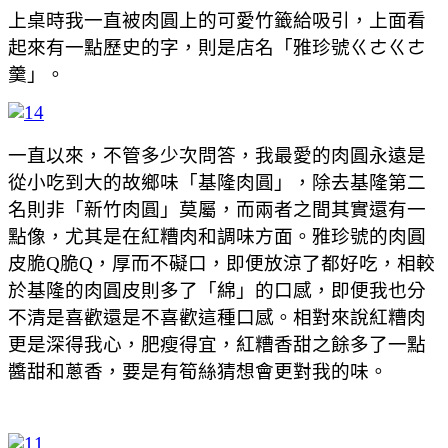
上桌時我一直被肉圓上的可愛竹籤給吸引，上面看
起來有一點歷史的字，則是店名「雅珍號ㄍㄜㄍㄜ
羹」。
一直以來，不管多少次問答，我最愛的肉圓永遠是
從小吃到大的故鄉味「基隆肉圓」，除去基隆第二
名則非「新竹肉圓」莫屬，而兩者之間其實還有一
點像，尤其是在紅糟肉和調味方面。雅珍號的肉圓
皮脆Q脆Q，厚而不礙口，即便放涼了都好吃，相較
於基隆的肉圓皮則多了「綿」的口感，即便我也分
不清是喜歡還是不喜歡這種口感。相對來說紅糟肉
更是深得我心，肥瘦得宜，紅糟香甜之餘多了一點
醬甜和蔥香，要是有筍絲猜想會更對我的味。