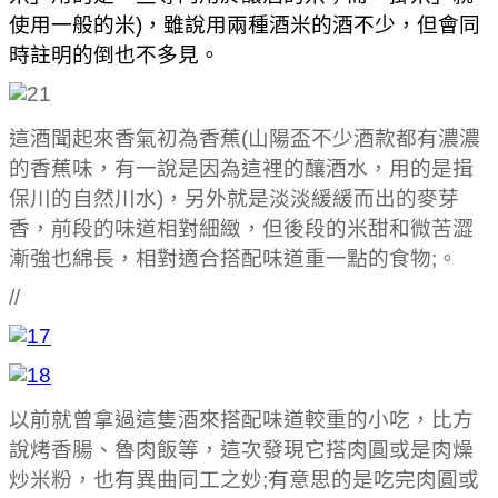
使用一般的米)，雖說用兩種酒米的酒不少，但會同
時註明的倒也不多見。
這酒聞起來香氣初為香蕉(山陽盃不少酒款都有濃濃
的香蕉味，有一說是因為這裡的釀酒水，用的是揖
保川的自然川水)，另外就是淡淡緩緩而出的麥芽
香，前段的味道相對細緻，但後段的米甜和微苦澀
漸強也綿長，相對適合搭配味道重一點的食物;。
//
以前就曾拿過這隻酒來搭配味道較重的小吃，比方
說烤香腸、魯肉飯等，這次發現它搭肉圓或是肉燥
炒米粉，也有異曲同工之妙;有意思的是吃完肉圓或