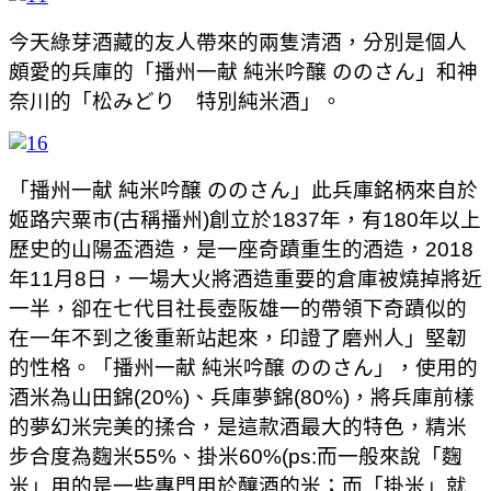
今天綠芽酒藏的友人帶來的兩隻清酒，分別是個人
頗愛的兵庫的「播州一献 純米吟醸 ののさん」和神
奈川的「松みどり 特別純米酒」。
「播州一献 純米吟醸 ののさん」此兵庫銘柄來自於
姬路宍粟市(古稱播州)創立於1837年，有180年以上
歷史的山陽盃酒造，是一座奇蹟重生的酒造，2018
年11月8日，一場大火將酒造重要的倉庫被燒掉將近
一半，卻在七代目社長壺阪雄一的帶領下奇蹟似的
在一年不到之後重新站起來，印證了磨州人」堅韌
的性格。「播州一献 純米吟醸 ののさん」，使用的
酒米為山田錦(20%)、兵庫夢錦(80%)，將兵庫前樣
的夢幻米完美的揉合，是這款酒最大的特色，精米
步合度為麴米55%、掛米60%(ps:而一般來說「麴
米」用的是一些專門用於釀酒的米；而「掛米」就