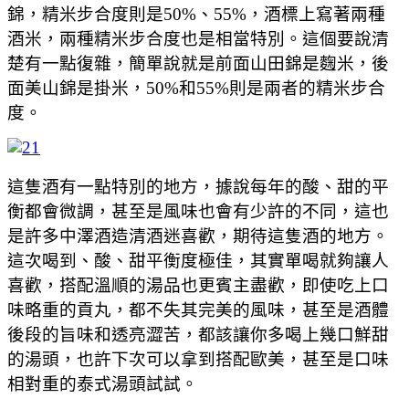
錦，精米步合度則是50%、55%，酒標上寫著兩種
酒米，兩種精米步合度也是相當特別。這個要說清
楚有一點復雜，簡單說就是前面山田錦是麴米，後
面美山錦是掛米，50%和55%則是兩者的精米步合
度。
這隻酒有一點特別的地方，據說每年的酸、甜的平
衡都會微調，甚至是風味也會有少許的不同，這也
是許多中澤酒造清酒迷喜歡，期待這隻酒的地方。
這次喝到、酸、甜平衡度極佳，其實單喝就夠讓人
喜歡，搭配溫順的湯品也更賓主盡歡，即使吃上口
味略重的貢丸，都不失其完美的風味，甚至是酒體
後段的旨味和透亮澀苦，都該讓你多喝上幾口鮮甜
的湯頭，也許下次可以拿到搭配歐美，甚至是口味
相對重的泰式湯頭試試。