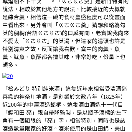
城煌廟不下十次......。「ㄍㄜㄍㄜ羹」是新竹特有的
說法，相較於其他地方的說法，比較接近的大概就
是綜合羹，相信這一碗的食材豐盛程度可以從畫面
中看出來。另外會叫「ㄍㄜㄍㄜ羹」猜想和略為勾
芡的稠稠(台語ㄍㄜㄍㄜ)的口感有關，老實說我向來
不愛太「ㄍㄜㄍㄜ」的芡湯，但這家的湯頭也許是
特別清爽之故，反而讓我喜歡，當中的肉羹、魚
羹、魷魚、魚酥都各擅其味，非常好吃，份量上也
頗多。
「松みどり 特別純米酒」這隻近年來相當受清酒迷
喜歡的神奈川地酒，是創業於文政八年（1825年）
近200年的中澤酒造銘柄。這隻酒由酒造十一代目
「鍵和田 亮」親自帶隊監製，是以瓶子酒標的左下
角有一個顯眼的「亮」字，相當特別，同時也是該
酒造數量限家的好酒。酒米使用的是山田錦・美山