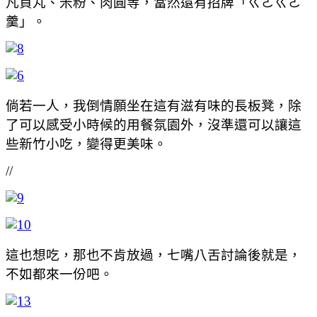
凡貢丸、米粉、肉圓等，當然還有招牌「ㄍㄜㄍㄜ
羹」。
倘若一人，我倒情願坐在這有滋有味的長板凳，除
了可以感受小時候的用餐氛園外，沒準還可以讓這
些新竹小吃，變得更美味。
//
這也想吃，那也不肯放過，七嘴八舌討論後就是，
不如都來一份吧。