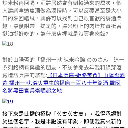
炒米粉再回喝，酒體居然會有倒轉過來的層次，個
人建議拿這隻酒做為酒搭時，可以反覆甚至是大小
口的來回嚐試，興許可以找到自己最喜歡的餐酒樂
趣。最後附帶一提是的，這米粉上的肉燥其實挺香
挺油挺好吃的，為什麼店裡就是沒賣魯肉飯?
對於山陽盃的「播州一献 純米吟醸 ののさん」這一
系列銘柄有興趣的朋友，不訪參閱去年我和綠芽酒
藏造訪兵庫的旅記:
【日本兵庫-姬路美食】山陽盃酒
造 播州一献.浴火重生的播磨一百八十年銘酒.戰國
名將黑田官兵衛崛起之地
接下來是此攤的招牌「ㄍㄜㄍㄜ羹」，我得承認對
於這個名字，我是半點沒有印象，即便我真來新竹