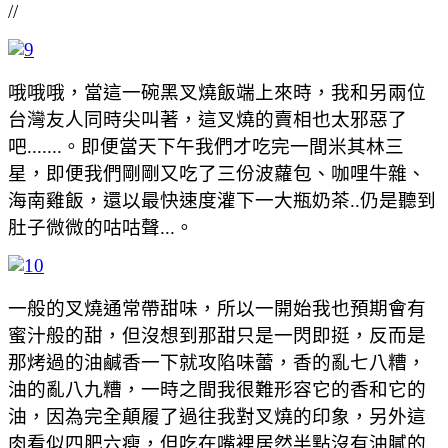
//
哦哦哦，當這一碗黑叉燒飯端上來時，我和另兩位
台灣友人同時尖叫著，這叉燒的賣相也太邪惡了
吧.......。即便當天下午我們才吃完一間米其林三
星，即便我們剛剛又吃了三份波蘿包、咖哩牛雜、
海南雞飯，還以最快速度灌下一大瓶奶茶..仍是聽到
肚子微微的咕咕聲...。
一般的叉燒通常帶甜味，所以一開始我也預期會有
蜜汁般的甜，但沒想到那甜只是一閃即挺，反而是
那烤過的油鹹香一下就攻陷味蕾，香的亂七八糟，
油的亂八九糟，一時之間我很難形容它的香和它的
油，因為完全顛履了過往我對叉燒的印象，另外這
肉看似四肥六瘦，但吃在嘴裡居然半點沒有油膩的