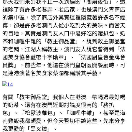
那天我們來到我不止一次到過的「關前後街」，這
裡除了有許多老巷弄、老店家，也是澳門文青商店
的集中區，除了商店外其實這裡隱藏著許多名不經
傳，卻是許多老澳門人從小吃到大的美味。而當天
的目地，其實是澳門友人口中最好吃的豬扒包、奶
茶和咖哩牛雜的「教主御品堂」。說到教主御品堂
的老闆，江湖人稱教主，澳門友人說它曾得到「法
國美食協會藍帶十字勛章」、「法國厨皇會金牌會
員獎」，前些年，他還在澳門皇朝區開餐廳時，可
是連港澳著名美食家蔡瀾都稱讚其手藝。
有關「教主御品堂」我個人在港澳一帶喝過最好喝
的奶茶、還有在澳門近期討論度很高的「豬扒
包」、「松露波蘿包」、「咖哩牛雜」，甚至是海
南雞飯我都頗愛，但今天暫切不談這些，先來分享
我更愛的「黑叉燒」。