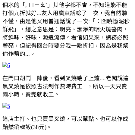
個水的「, ㄇㄧㄠˇ」其他字都不會，不知道能不能
打個九折就好...友人用廣東話唸了一次，我自然聽
不懂，由是他又用普通話說了一次:「：囧曉憶泥秒
鮮飛」，總之意思是：明亮、潔淨的明火燒醬肉，
將鮮味、好味、源遠流傳。看倌如果來，請務必照
著亮，但記得回台時要分我一點折扣，因為是我幫
你作幣的...。
在門口胡鬧一陣後，看到叉燒端了上爐....老闆說這
黑叉燒是依照古法制作費時費工...，所以一天只賣
兩小時，賣完就收工。
這店主打、也只賣黑叉燒，可以單點、也可以作成
黯然銷魂飯(38元)。