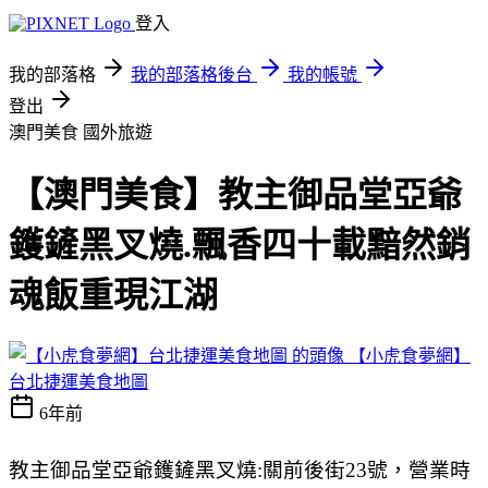
登入
我的部落格
我的部落格後台
我的帳號
登出
澳門美食
國外旅遊
【澳門美食】教主御品堂亞爺
鑊鏟黑叉燒.飄香四十載黯然銷
魂飯重現江湖
【小虎食夢網】
台北捷運美食地圖
6年前
教主御品堂亞爺鑊鏟黑叉燒:關前後街23號，營業時