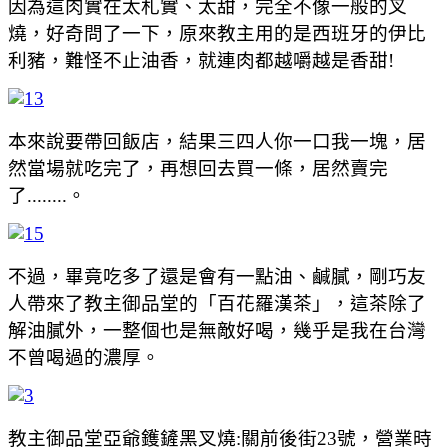
因為這肉實在太札實、太甜，完全不像一般的叉
燒，好奇問了一下，原來教主用的是西班牙的伊比
利豬，難怪不止油香，就連肉都越嚼越是香甜!
本來說要帶回飯店，結果三四人你一口我一塊，居
然當場就吃完了，再想回去買一條，居然賣完
了........。
不過，畢竟吃多了還是會有一點油、鹹膩，剛巧友
人帶來了教主御品堂的「百花羅漢茶」，這茶除了
解油膩外，一整個也是無敵好喝，幾乎是我在台灣
不曾喝過的濃厚。
教主御品堂亞爺鑊鏟黑叉燒:關前後街23號，營業時