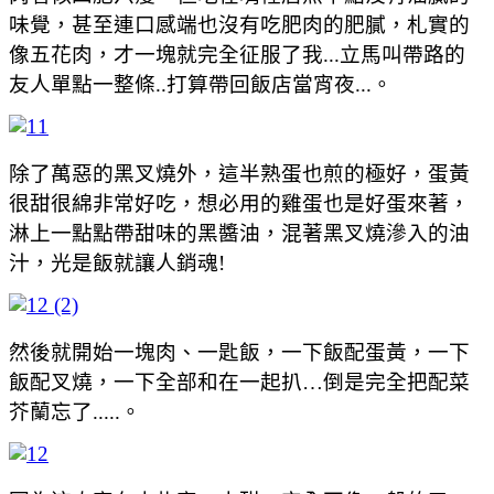
味覺，甚至連口感端也沒有吃肥肉的肥膩，札實的
像五花肉，才一塊就完全征服了我...立馬叫帶路的
友人單點一整條..打算帶回飯店當宵夜...。
除了萬惡的黑叉燒外，這半熟蛋也煎的極好，蛋黃
很甜很綿非常好吃，想必用的雞蛋也是好蛋來著，
淋上一點點帶甜味的黑醬油，混著黑叉燒滲入的油
汁，光是飯就讓人銷魂!
然後就開始一塊肉、一匙飯，一下飯配蛋黃，一下
飯配叉燒，一下全部和在一起扒…倒是完全把配菜
芥蘭忘了.....。