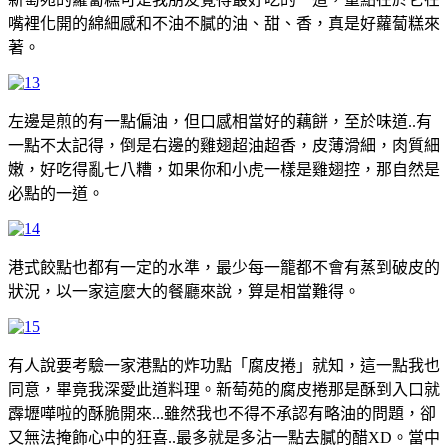
嘴裡化開的綿細感和不油不膩的油、甜、香，真是好蘿蔔糕來
著。
左邊是煎的有一點偏油，但口感相當好的藕餅，至於味道..有
一點不太記得，倒是右邊的雞翅超油超香，皮薄滑細，肉質細
嫩，好吃得亂七八糟，如果你和小虎一樣是雞翅控，那自然是
必點的一道。
港式餃點也都有一定的水準，最少每一籠都不會有蒸到破皮的
狀況，以一家這麼大的餐廳來說，算是相當難得。
有人說要考驗一家港點的炸功點「腐皮捲」就知，這一點我也
同意，畢竟我深愛此道料理。新萄苑的腐皮捲那是酥到入口就
霹壢嘩啦的酥脆開來...雖然我也不得不承認有略油的問題，卻
又無法掩飾心中的狂喜..最多就是多沾一點去膩的醋XD。當中