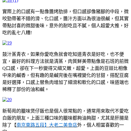
實際上的口感有一點像醬烤肋排，但口感卻像豬腳的中段，微
咬勁帶著不錯的滑、化口感，醬汁方面以為很油很鹹，但其實
帶點討喜的微甜後味，意外的耐吃且不膩，個人超愛大推，好
吃的亂七八糟!
鼓汁蒸青衣，如果你愛吃魚就會吃知道青衣是好吃，也不便
宜，最好的料理方法就是清蒸，肉質鮮美帶點像是石班的前微
Q口感，卻在下一秒變得又細又嫩，超愛。上面的豆豉比相像
中來的鹹香，但有趣的是鹹完後在嘴裡變化的甘甜，搭配豆腐
是好選擇，口感上替魚肉增加了細滑和軟化的口感，味道端也
稀釋了部份的油和鹹。
新萄苑的臘味煲仔飯也是個人很常點的，通常用來取代不愛吃
白飯的朋友。上面三種口味的臘味都夠油夠甜，尤其是肝腸是
除了【
南京東路五段】大老二美食店
外，個人相當喜歡的一