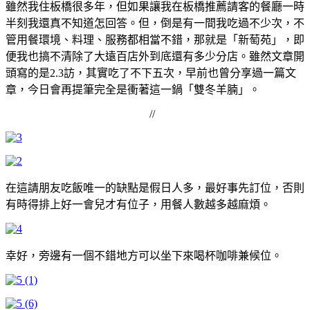
雖然我住板橋很多年，但如果讓我在
板橋
推薦
請客的餐
廳一時
半刻我還真不知道怎回答。但，倒是有一間我吃過不少次，不
管用餐環境、料理、服務都相當不錯，那就是「新萄苑」，即
便我也搞不清除了大遠百店外到底還有多少分店。雖然文章開
頭寫的是2.3訪，其實吃了不下五次，早前也曾分享過一篇文
章，今日會再提筆完全是衝著這一鍋「雙冬羊腩」。
//
在這請朋友吃飯唯一的缺點是假日人多，最好事先訂位，否則
有時得排上好一會兒才有位子，用餐人數越多越麻煩。
幸好，旁邊有一個不錯地方可以坐下來喝杯咖啡兼候位。