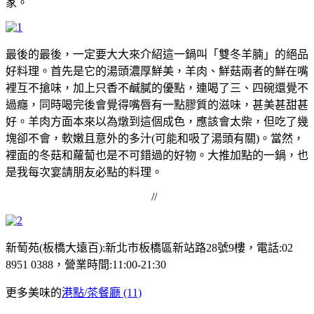
家。
最後的最後，一定要大大來介紹這一鍋叫「雙冬羊腩」的絕品
好料理。首先是它的湯頭濃厚鮮美，羊肉、鮮菇兩者的鮮在嘴
裡互不搶味，加上只香不鹹膩的優點，連喝了三、四碗還覺不
過癮，同時喝完後會覺得嘴唇有一點膠質的滋味，甚美甚甜甚
好。羊肉方面本來以為燉到這個成色，應該會太柴，但吃了幾
塊卻不會，軟嫩且意外的多汁(可能和吸了湯頭有關)。當然，
裡面的冬菇和蘿蔔也是不可錯過的好物。大推加點的一鍋，也
是我每次宴請朋友必點的料理。
//
新萄苑(板橋大遠百):新北市板橋區新站路28號9樓，電話:02
8951 0388，營業時間:11:00-21:30
更多美味的
港點/茶餐廳 (11)