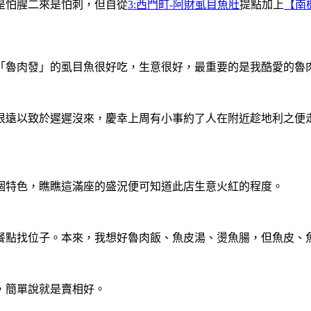
是怕腥二來是怕刺，但自從
3:西門町-阿財虱目魚肚
提點加上
【南
「魯肉發」的虱目魚很好吃，生意很好，最重要的是我酷愛的魯
很遠以致於遲遲沒來，慶幸上周有小事約了人在附近趁地利之便
個特色，瞧瞧這滿座的盛況便可知道此店生意火紅的程度。
餐點找位子。本來，我想好魯肉飯、魚皮湯、燙魚腸，但魚皮、
，簡單說就是賣相好。