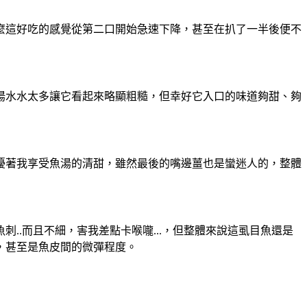
麼這好吃的感覺從第二口開始急速下降，甚至在扒了一半後便不
湯水水太多讓它看起來略顯粗糙，但幸好它入口的味道夠甜、夠
擾著我享受魚湯的清甜，雖然最後的嘴邊薑也是蠻迷人的，整體
.而且不細，害我差點卡喉嚨...，但整體來說這虱目魚還是
，甚至是魚皮間的微彈程度。