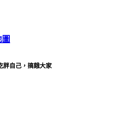
地圖
com。吃胖自己，搞餓大家