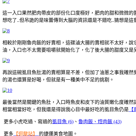
這一入口果然肥肉帶皮的部份化口度極好，肥肉的甜和微微的
想吃了..但吊詭的是味蕾傳到大腦的資訊還是不錯吃..猜想是
相較於剛剛魯肉飯的好賣相，這碟滷大腸的賣相就不太好，說
油，入口也不太需要咀嚼就開始化了，化了後大腸的甜度又是
再說這碗虱目魚肚湯的賣相算是不差，但加了油蔥之事我確然
的湯也還算是好喝，但就是有一種美中不足的挑剔。
最後當然是關鍵的魚肚，入口時魚皮和皮下的油質嫩化度確然讓
相當相當好吃，但我還是得說我心目中最好吃的虱目魚仍是
【
更多小虎吃過、寫過的
虱目魚 (6)
、
魯肉飯、焢肉飯 (43)
更多
【迴龍站】
的捷運美食地圖。