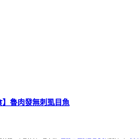
食】魯肉發無刺虱目魚