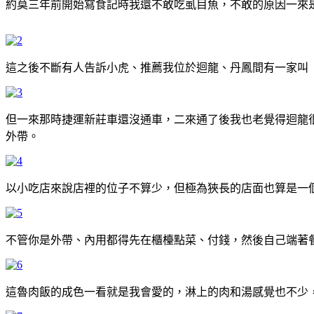
約莫三年前開始寫食記時我還不敢吃虱目魚，不敢的原因一來
這之後不斷有人告訴小虎、推薦我位於迴龍、丹鳳間有一家叫
但一來那時捷運新莊車還沒通車，二來通了後我也老覺得迴龍
外帶。
以小吃店來說店裡的位子不算少，但極為狹長的店面也算是一
不管你是外帶、內用都得先在櫃檯點菜、付錢，然後自己端著
這魯肉飯的成色一看就是我會愛的，淋上的肉和湯感覺也不少