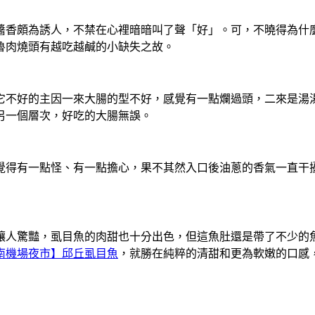
醬香頗為誘人，不禁在心裡暗暗叫了聲「好」。可，不曉得為什
這魯肉燒頭有越吃越鹹的小缺失之故。
它不好的主因一來大腸的型不好，感覺有一點爛過頭，二來是湯
另一個層次，好吃的大腸無誤。
覺得有一點怪、有一點擔心，果不其然入口後油蔥的香氣一直干
人驚豔，虱目魚的肉甜也十分出色，但這魚肚還是帶了不少的魚刺.
南機場夜市】邱丘虱目魚
，就勝在純粹的清甜和更為軟嫩的口感