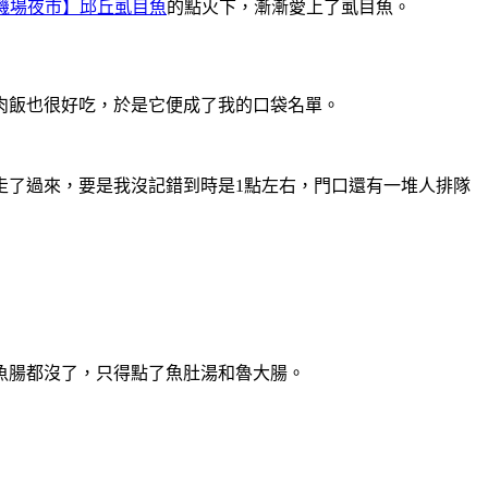
機場夜市】邱丘虱目魚
的點火下，漸漸愛上了虱目魚。
肉飯也很好吃，於是它便成了我的口袋名單。
走了過來，要是我沒記錯到時是1點左右，門口還有一堆人排隊
魚腸都沒了，只得點了魚肚湯和魯大腸。