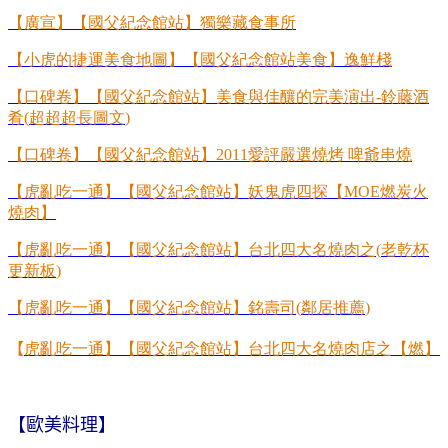
【廣宣】【國父紀念館站】獨樂藏食事所
【小虎的捷運美食地圖】【國父紀念館站美食】逸鮮棧
【口
碑卷】【國父紀念館站】美食與佳釀的完美演出
-
鈴藤酒
肴
(
超超超長圖文
)
【口碑卷】【國父紀念館
站】
2011
愛評嚴選燒烤
啤爺串燒
【虎亂吃一通】【國父紀念館站】妖鬼虎四探【
MOE
燃炭火
燒肉】
【虎亂吃一通】【國父紀念館站】台北四大名燒肉之
(
老乾杯
更新板
)
【虎亂吃一通】【國父紀念館站】銘壽司
(
鄰居推薦
)
【
虎亂吃一通】【國父紀念館站】台北四大名燒肉店之【燃】
【歐美料理】