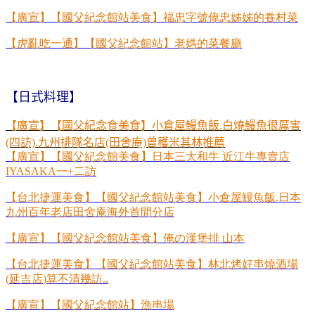
【廣宣】【國父紀念館站
美食】福忠字號偉忠姊姊的眷村菜
【虎亂吃一通】【國父紀念館站】老媽的菜餐廳
【日式料理】
【廣宣】【國父紀念食美食】小倉屋鰻魚飯.白燒鰻魚很厲害
(四訪).九州排隊名店(田舍庵)曾穫米其林推薦
【廣宣】【國父紀念館美食】日本三大和牛
近江牛專賣店
IYASAKA
一
+
二訪
【台北捷運美食】【國父紀念館站美食】小倉屋鰻魚飯
.
日本
九州百年老店田舍庵海外首間分店
【廣宣】【國父紀念館站美食】俺の漢堡排
山本
【台北捷運美食】【國父紀念館站美食】林北烤好串燒酒場
(
延吉店
)
算不清幾訪
..
【廣宣】【國父紀念館站】漁串場