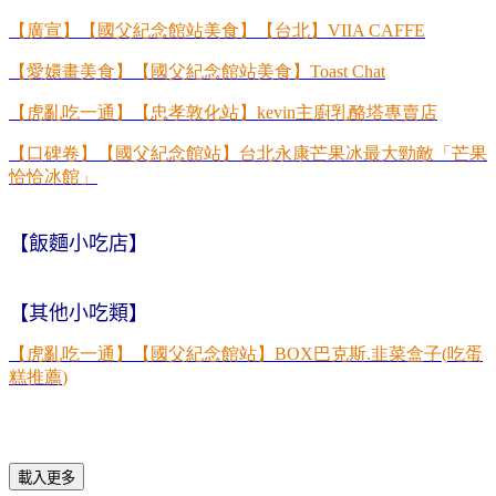
【廣宣】【國父紀念館站美食】【台北】
VIIA CAFFE
【愛嬛畫美食】【國父紀念館站美食】
Toast Chat
【虎亂吃一通】【忠孝敦化站】
kevin
主廚乳酪塔專賣店
【口碑卷】【國父紀念館站】台北永康芒果冰最大勁敵「芒果
恰恰冰館」
【飯麵小吃店】
【其他小吃類】
【虎亂吃一通】【國父紀念館站】
BOX
巴克斯
.
韭菜盒子
(
吃蛋
糕推薦
)
載入更多