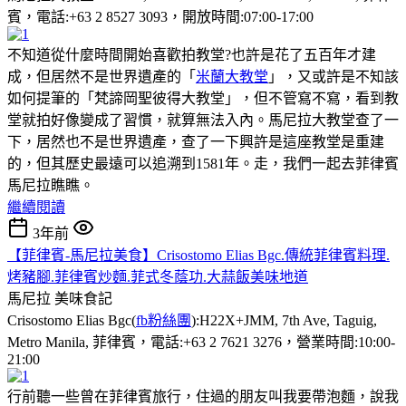
賓，電話:+63 2 8527 3093，開放時間:07:00-17:00
不知道從什麼時間開始喜歡拍教堂?也許是花了五百年才建
成，但居然不是世界遺產的「
米蘭大教堂
」，又或許是不知該
如何提筆的「梵諦岡聖彼得大教堂」，但不管寫不寫，看到教
堂就拍好像變成了習慣，就算無法入內。馬尼拉大教堂查了一
下，居然也不是世界遺產，查了一下興許是這座教堂是重建
的，但其歷史最遠可以追溯到1581年。走，我們一起去菲律賓
馬尼拉瞧瞧。
繼續閱讀
3年前
【菲律賓-馬尼拉美食】Crisostomo Elias Bgc.傳統菲律賓料理.
烤豬腳.菲律賓炒麵.菲式冬蔭功.大蒜飯美味地道
馬尼拉
美味食記
Crisostomo Elias Bgc(
fb粉絲團
):H22X+JMM, 7th Ave, Taguig,
Metro Manila, 菲律賓，電話:+63 2 7621 3276，營業時間:10:00-
21:00
行前聽一些曾在菲律賓旅行，住過的朋友叫我要帶泡麵，說我