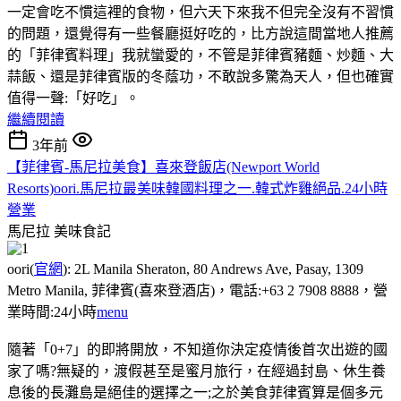
一定會吃不慣這裡的食物，但六天下來我不但完全沒有不習慣
的問題，還覺得有一些餐廳挺好吃的，比方說這間當地人推薦
的「菲律賓料理」我就蠻愛的，不管是菲律賓豬麵、炒麵、大
蒜飯、還是菲律賓版的冬蔭功，不敢說多驚為天人，但也確實
值得一聲:「好吃」。
繼續閱讀
3年前
【菲律賓-馬尼拉美食】喜來登飯店(Newport World
Resorts)oori.馬尼拉最美味韓國料理之一.韓式炸雞絕品.24小時
營業
馬尼拉
美味食記
oori(
官網
): 2L Manila Sheraton, 80 Andrews Ave, Pasay, 1309
Metro Manila, 菲律賓(喜來登酒店)，電話:+63 2 7908 8888，營
業時間:24小時
menu
隨著「0+7」的即將開放，不知道你決定疫情後首次出遊的國
家了嗎?無疑的，渡假甚至是蜜月旅行，在經過封島、休生養
息後的長灘島是絕佳的選擇之一;之於美食菲律賓算是個多元