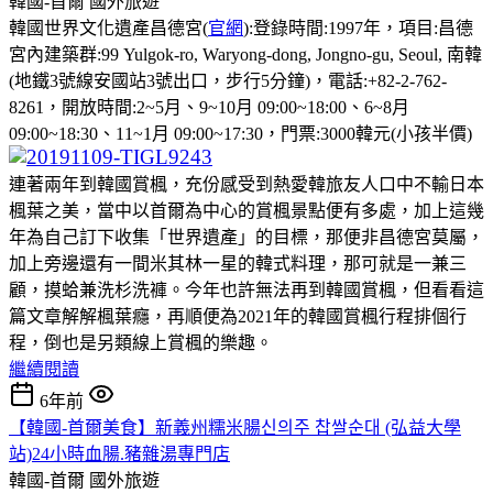
韓國-首爾
國外旅遊
韓國世界文化遺產昌德宮(
官網
):登錄時間:1997年，項目:昌德
宮內建築群:99 Yulgok-ro, Waryong-dong, Jongno-gu, Seoul, 南韓
(地鐵3號線安國站3號出口，步行5分鐘)，電話:+82-2-762-
8261，開放時間:2~5月、9~10月 09:00~18:00、6~8月
09:00~18:30、11~1月 09:00~17:30，門票:3000韓元(小孩半價)
連著兩年到韓國賞楓，充份感受到熱愛韓旅友人口中不輸日本
楓葉之美，當中以首爾為中心的賞楓景點便有多處，加上這幾
年為自己訂下收集「世界遺產」的目標，那便非昌德宮莫屬，
加上旁邊還有一間米其林一星的韓式料理，那可就是一兼三
顧，摸蛤兼洗杉洗褲。今年也許無法再到韓國賞楓，但看看這
篇文章解解楓葉癮，再順便為2021年的韓國賞楓行程排個行
程，倒也是另類線上賞楓的樂趣。
繼續閱讀
6年前
【韓國-首爾美食】新義州糯米腸신의주 찹쌀순대 (弘益大學
站)24小時血腸.豬雜湯專門店
韓國-首爾
國外旅遊