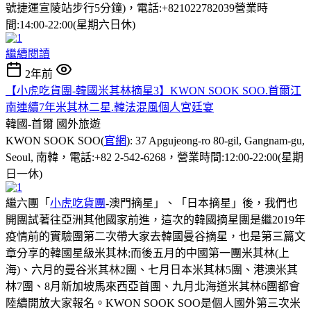
號捷運宣陵站步行5分鐘)，電話:+821022782039營業時
間:14:00-22:00(星期六日休)
繼續閱讀
2年前
【小虎吃貨團-韓國米其林摘星3】KWON SOOK SOO.首爾江
南連續7年米其林二星.韓法混風個人宮廷宴
韓國-首爾
國外旅遊
KWON SOOK SOO(
官網
): 37 Apgujeong-ro 80-gil, Gangnam-gu,
Seoul, 南韓，電話:+82 2-542-6268，營業時間:12:00-22:00(星期
日一休)
繼六團「
小虎吃貨團
-澳門摘星」、「日本摘星」後，我們也
開團試著往亞洲其他國家前進，這次的韓國摘星團是繼2019年
疫情前的實驗團第二次帶大家去韓國曼谷摘星，也是第三篇文
章分享的韓國星級米其林;而後五月的中國第一團米其林(上
海)、六月的曼谷米其林2團、七月日本米其林5團、港澳米其
林7團、8月新加坡馬來西亞首團、九月北海道米其林6團都會
陸續開放大家報名。KWON SOOK SOO是個人國外第三次米