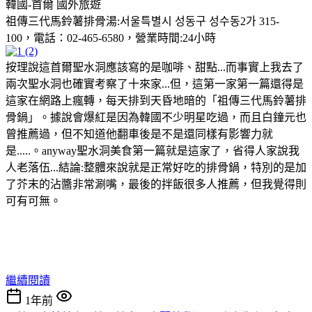
韓國-首爾
國外旅遊
祖傳三代馬鈴薯排骨湯:서울특별시 성동구 성수동2가 315-
100，電話：02-465-6580，營業時間:24小時
按理說這首爾聖水洞應該寫的是咖啡、甜點...而事實上我去了
兩次聖水洞也確實考察了十來家...但，這第一家第一篇還得是
這家在網路上瘋轉，每天排到天昏地暗的「祖傳三代馬鈴薯排
骨鍋」。據說會爆紅是因為韓國不少明星吃過，而且白鐘元也
曾推薦過，但不知道他翻車後是不是還同樣有影響力就
是.....。anyway聖水洞美食第一篇就是這家了，省得人家說我
人老落伍...結論:整體來說就是正常好吃的排骨鍋，特別的是加
了芥末的沾醬非常涮嘴，最後的拌飯很多人推薦，但我覺得則
可有可無。
繼續閱讀
1年前