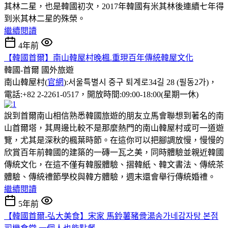
其林二星，也是韓國初次，2017年韓國有米其林後連續七年得
到米其林二星的殊榮。
繼續閱讀
4年前
【韓國首爾】南山韓屋村晚楓.重現百年傳統韓屋文化
韓國-首爾
國外旅遊
南山韓屋村(
官網
):서울특별시 중구 퇴계로34길 28 (필동2가)，
電話:+82 2-2261-0517，開放時間:09:00-18:00(星期一休)
說到首爾南山相信熟悉韓國旅遊的朋友立馬會聯想到著名的南
山首爾塔，其周邊比較不是那麼熱門的南山韓屋村或可一道遊
覽，尤其是深秋的楓葉時節。在這你可以把腳調放慢，慢慢的
欣賞百年前韓國的建築的一磚一瓦之美，同時體驗並親近韓國
傳統文化，在這不僅有韓服體驗、摺韓紙、韓文書法、傳統茶
體驗、傳統禮節學校與韓方體驗，週末還會舉行傳統婚禮。
繼續閱讀
5年前
【韓國首爾-弘大美食】宋家 馬鈴薯豬骨湯송가네감자탕 본점