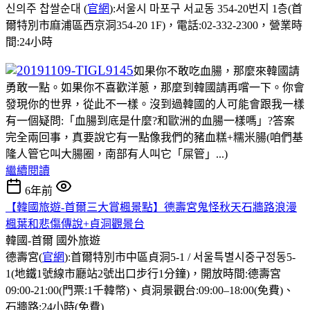
신의주 찹쌀순대 (
官網
):서울시 마포구 서교동 354-20번지 1층(首
爾特別市麻浦區西京洞354-20 1F)，電話:02-332-2300，營業時
間:24小時
如果你不敢吃血腸，那麼來韓國請
勇敢一點。如果你不喜歡洋蔥，那麼到韓國請再嚐一下。你會
發現你的世界，從此不一樣。沒到過韓國的人可能會跟我一樣
有一個疑問:「血腸到底是什麼?和歐洲的血腸一樣嗎」?答案
完全兩回事，真要說它有一點像我們的豬血糕+糯米腸(咱們基
隆人管它叫大腸圈，南部有人叫它「屎管」...)
繼續閱讀
6年前
【韓國旅遊-首爾三大賞楓景點】德壽宮鬼怪秋天石牆路浪漫
楓葉和悲傷傳說+貞洞觀景台
韓國-首爾
國外旅遊
德壽宮(
官網
):首爾特別市中區貞洞5-1 / 서울특별시중구정동5-
1(地鐵1號線市廳站2號出口步行1分鐘)，開放時間:德壽宮
09:00-21:00(門票:1千韓幣)、貞洞景觀台:09:00–18:00(免費)、
石牆路:24小時(免費)