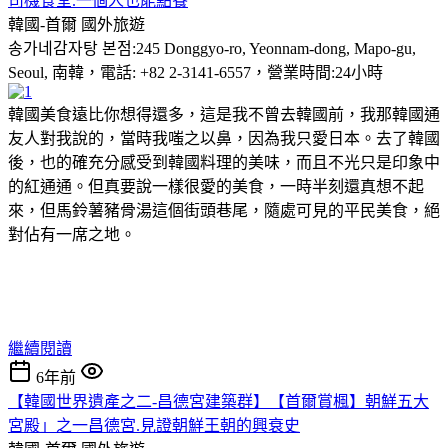
司機食堂.一個人也能點餐
韓國-首爾
國外旅遊
송가네감자탕 본점:245 Donggyo-ro, Yeonnam-dong, Mapo-gu,
Seoul, 南韓，電話: +82 2-3141-6557，營業時間:24小時
韓國美食遠比你想得還多，這是我不曾去韓國前，我那韓國通
友人對我說的，當時我嗤之以鼻，因為我只愛日本。去了韓國
後，也的確充分感受到韓國料理的美味，而且不光只是印象中
的紅通通。但真要說一樣很愛的美食，一時半刻還真想不起
來，但馬鈴薯豬骨湯這個街頭巷尾，隨處可見的平民美食，絕
對佔有一席之地。
繼續閱讀
6年前
【韓國世界遺產之二-昌德宮建築群】【首爾賞楓】朝鮮五大
宮殿」之一昌德宮.見證朝鮮王朝的興衰史