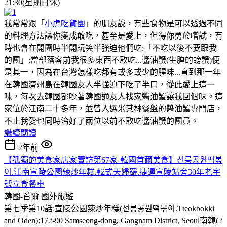
21:30(星期日休)
我常常跟「
小虎吃貨團
」的朋友說，有些食物是可以透過不同
的料理方法讓你變成敢吃，甚至是愛上，但得你勇於嚐試，有
時也會在開團時半開玩笑半強迫他們吃:「不吃以後不要跟我
的團」;當部落客前我很多東西不敢吃...醬油蟹(生腌的螃蟹)便
是其一，因為在台灣怎樣吃都有或多或少的腥味...直到那一年
在韓國濟州島在韓國友人半強迫下吃了半口，從此愛上這一
味，每次去韓國都吵著韓國通友人找家醬油蟹讓我回個味。這
家位於江南二十多年，並曾入選米其林餐盤的醬油蟹專門店，
不止我愛也同時治好了兩位以前不敢吃醬油蟹的團員。
繼續閱讀
2年前
【孤獨的美食家店家實訪第67家-韓國首爾美食】선릉공원떡볶
이.江南宣陵公園辣炒年糕.韓式天婦羅.捷運宣陵站旁30年老字
號立食餐車
韓國-首爾
國外旅遊
第七季第10話:宣陵公園辣炒年糕(선릉공원떡볶이.Tteokbokki
and Oden):172-90 Samseong-dong, Gangnam District, Seoul南韓(2