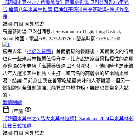
【韓國米其林之7-首爾美食】高麗蔘雞湯 고려삼계탕.65年老
店.連續八年米其林推薦.招牌紅棗糯米高麗蔘雞湯+韓式炸全
雞
韓國-首爾
國外旅遊
高麗蔘雞湯 고려삼계탕:1 Seosomun-ro 11-gil, Jung District,
Seoul,韓國，電話:+82 2-752-9376，營業時間:10:30-21:00
寫完去年「
小虎吃貨團
」首爾摘星的餐廳後，其實當次的行程
也有一些米其林推薦值得分享，比方說這家首爾指標性的高麗
蔘雞湯65年老店「高麗蔘雞湯 고려삼계탕」，他同時也是連續
八年入選米其林推薦，主打一如店名的高麗蔘的紅棗糯米雞
湯。結論:目前為止我在首爾吃過最美味的人蔘雞湯，但另一
個招牌烤全雞則勉強只能算是中規中矩，雖然也是蠻多人點
的。
繼續閱讀
1年前
【韓國米其林之6-弘大米其林拉麵】Sarukame.2024年米其林必
比登日式拉麵
韓國-首爾
國外旅遊