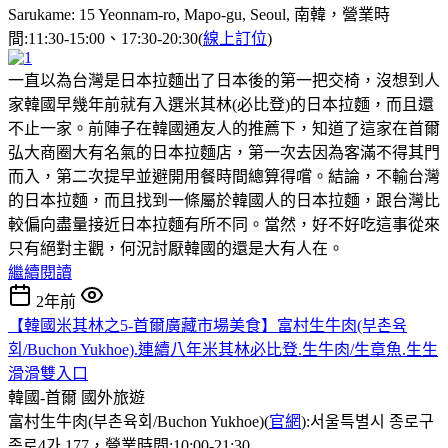
Sarukame: 15 Yeonnam-ro, Mapo-gu, Seoul, 南韓，營業時
間:11:30-15:00、17:30-20:30(
線上訂位
)
一直以為台灣是日本拉麵出了日本後的第一把交椅，沒想到人
家韓國早幾年前就有入選米其林(必比登)的日本拉麵，而且還
不止一家。前陣子在韓國通友人的推薦下，知道了這家在首爾
弘大商圈大有名氣的日本拉麵店，第一次去因為客滿不得其門
而入，第二次提早並避開用餐時間總算得嚐。結論，不輸台灣
的日本拉麵，而且找到一條屬於韓國人的日本拉麵，跟台灣比
較偏向盡量接近日本拉麵有所不同。當然，好不好吃這事從來
只有絕對主觀，何況討厭韓國的還是大有人在。
繼續閱讀
2年前
【韓國米其林之5-首爾廣藏市場美食】富村生牛肉(부촌육
회/Buchon Yukhoe).連續八年米其林必比登.生牛肉/生章魚.生生
滑滑雙入口
韓國-首爾
國外旅遊
富村生牛肉(부촌육회/Buchon Yukhoe)(
官網
):서울특별시 종로구
종로4가 177，營業時間:10:00-21:30