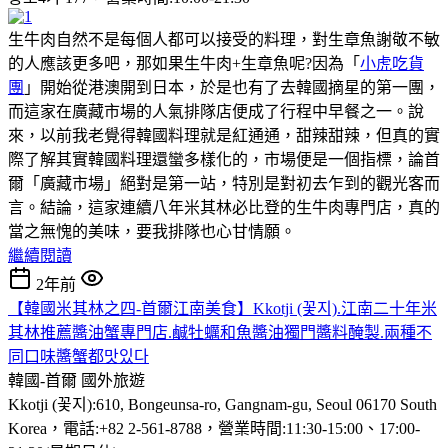
生牛肉自然不是每個人都可以接受的料理，對生章魚謝敬不敏
的人應該更多吧，那如果生牛肉+生章魚呢?因為「
小虎吃貨
團
」開始從港澳開到日本，於是也有了去韓國摘星的第一團，
而這家在廣藏市場的人氣排隊店便成了行程中早餐之一。說
來，以前我老覺得韓國料理就是紅通通，甜辣甜辣，但真的實
際了解其實韓國料理還蠻多樣化的，市場便是一個指標，論首
爾「廣藏市場」絕對是第一站，特別是對初去乍到的觀光客而
言。結論，這家連續八年米其林必比登的生牛肉專門店，真的
當之無愧的美味，要我排隊也心甘情願。
繼續閱讀
2年前
【韓國米其林之四-首爾江南美食】Kkotji (꽃지).江南二十年米
其林推薦醬油蟹專門店.鹹牡蠣和魚醬油獨門醬料醃製.兩種不
同口味醬蟹都맛있다
韓國-首爾
國外旅遊
Kkotji (꽃지):610, Bongeunsa-ro, Gangnam-gu, Seoul 06170 South
Korea，電話:+82 2-561-8788，營業時間:11:30-15:00、17:00-