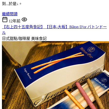
到...於是↓。
繼續閱讀
12年前
【右上四十五度角食記】【日本-大板】Bâton D'or バトンドー
ル
日式甜點/咖啡屋
美味食記