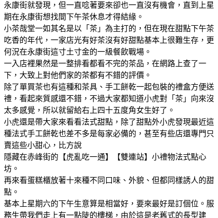
永康街就發現，但一直唸著要來卻也一直沒有機會，直到上星
期在永康街想找間下午茶休息才得結緣。
小茶哉堂一如其名是以「茶」為主打的，但在現在甜點下午茶
吃香的年代，一家店光有好茶沒有好甜點基本上很難生存，更
何況在永康街這寸土寸金的一級餐飲戰場。
一入店裡果然是一整排看都看不完的茶品，在網路上查了一
下，大致上對他們家的茶都有不錯的評價。
除了單買茶也有這種和茶具、手工餅乾一起包裝的禮盒方便送
禮，看起來質感還不錯，不過大家都知道小虎對「茶」向來沒
太多感覺，所以就留給右上四十五度角女生好了。
小虎還是帶大家來看看法式甜點，除了甜點外小虎發現最近這
種法式手工餅乾也差不多是每家必備的，甚至有些店還專門只
賣這些小甜心，比方說
隱藏在赤峰街的【虎亂吃一通】【雙連站】小禮物法式點心
坊。
再來看蛋糕櫃放著十來種不同口味、外貌、但都同樣誘人的甜
點。
基本上星期六的下午生意算是相當好，要來最好是訂個位。服
務生帶我們走上有一點陡的樓梯，由於這是老舊式的長型建