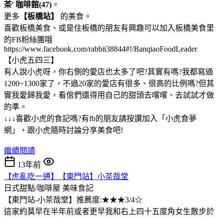
茶' 咖啡館(47)
。
更多
【板橋站】
的美食。
喜歡板橋美食、或是住板橋的朋友有興趣可以加入板橋美食里
的FB粉絲團哦
https://www.facebook.com/rabbit38844#!/BanqiaoFoodLeader
【小虎五四三】
有人說小虎呀，你右側的愛店也太多了吧?其實有嗎?我都寫過
1200~1300家了，不過20家的愛店有很多、很高的比例嗎?但其
實我愛歸我愛，看倌們還得用自己的甜頭去嚐嚐、去試試才做
的準。
↓↓↓喜歡小虎的食記嗎?有fb的朋友請按讚加入「小虎食夢
網」，跟小虎隨時討論分享美食吧!
繼續閱讀
13年前
【虎亂吃一通】【東門站】小茶哉堂
日式甜點/咖啡屋
美味食記
【東門站-小茶哉堂】推薦度:★★★3/4☆
這家約莫早在半年前或者更早我和右上四十五度角女生散步於