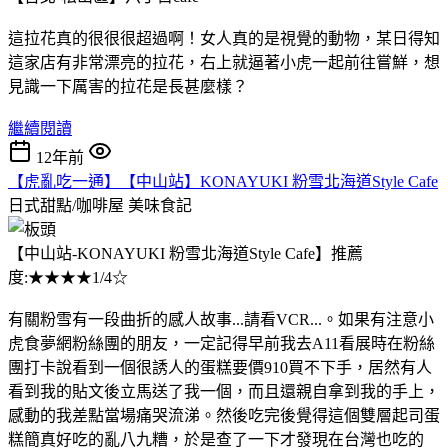
這拉花真的很很很超過啊！女人真的是視覺的動物，某日得知
這家店有非常漂亮的拉花，右上就逼著小虎一起前往嘗鮮，想
見識一下厲害的拉花是長甚麼樣？
繼續閱讀
12年前
【虎亂吃一通】【中山站】KONAYUKI 粉雪北海道Style Cafe
日式甜點/咖啡屋
美味食記
【中山站-KONAYUKI 粉雪北海道Style Cafe】推薦
度:★★★★1/4☆
有關粉雪有一段曲折的感人故事...請看VCR...。如果有注意小
虎食夢網粉絲團的朋友，一定記得早前我去A11看展時在粉絲
團打卡說看到一個很誘人的蛋糕要價910買不下手，居然有人
看到我的貼文後立馬送了我一個，而且還親自拿到我的手上，
感動的我差點當場痛哭流涕。然後吃完後覺得這個雙層起司蛋
糕簡真好吃的亂八九糟，於是查了一下才發現在台灣也吃的