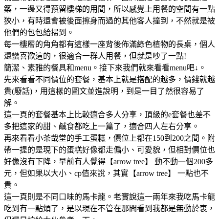
築，一邊又得預留樓梯的用間，所以感覺上用餐的空間有一點
狹小，有時還會被後面擦身而過的其他客人撞到，不然就是被
他們的包包給掃到。
每一樓層的角角都有這樣一座背後佈滿綠色植物的長桌，個人
還蠻喜歡這的，很適合一群人用餐，但就是吵了一點!
簡潔、素雅的餐具和menu。接下來我們就來看看menu吧↓。
先來看看不同價位的套餐，基本上就是搭配的越多，價錢就越
貴(廢話)，用這樣的圖文並進說明，到是一目了然很容易了
解。
這一頁的套餐基本上比較適合多人分享，頂級的e套餐也差不
多把這家的甜、鹹食都吃上一篇了，適合四人左右分享。
再來看看小茶哉堂的手工蛋糕，價位上都在150到200之間。附
帶一提的是現下的蛋糕好像都走偏小、可愛貌，但相對價位也
好像沒有下降，早前有人覺得【arrow tree】 動不動一個200多
元，但如果以大小、cp值來說，其實【arrow tree】 一點也不
貴。
這一頁則是不同口味的馬卡龍。老實說這一兩年來我吃馬卡龍
吃到有一點煩了，是以現在不管在那間看到我都是無動於衷，