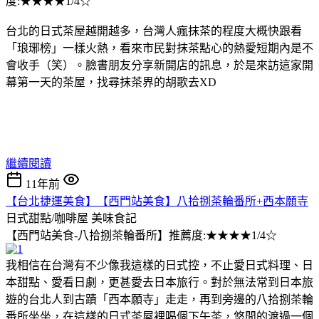
度:★★★★1/4☆
台北的日式茶屋越開越多，台灣人瘋抹茶的程度大概快跟看
「琅琊榜」一樣火熱，看來市民對抹茶點心的熱愛短期內是不
會收手（笑）。臉書朋友分享新開店的訊息，於是來訪這家開
幕第一天的茶屋，找尋抹茶界的胡歌去XD
繼續閱讀
11年前
【台北捷運美食】【西門站美食】八拾捌茶輪番所+西本願寺
日式甜點/咖啡屋
美味食記
【西門站美食-八拾捌茶輪番所】推薦度:★★★★1/4☆
我相信在台灣有不少像我這樣的日式控，不止愛日式料理、日
本甜點、愛看日劇，更甚愛去日本旅行。對於無法常到日本旅
遊的台北人到古蹟「西本願寺」走走，再到旁邊的八拾捌茶輪
番所坐坐，在這樣的日式茶屋裡喝個下午茶，悠閒的渡過一個