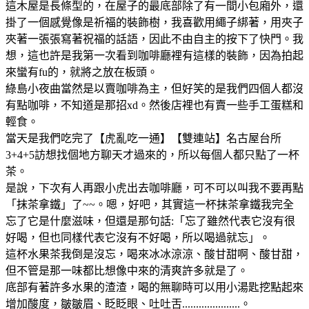
這木屋是長條型的，在屋子的最底部除了有一間小包廂外，還
掛了一個感覺像是祈福的裝飾樹，我喜歡用繩子綁著，用夾子
夾著一張張寫著祝福的話語，因此不由自主的按下了快門。我
想，這也許是我第一次看到咖啡廳裡有這樣的裝飾，因為拍起
來蠻有fu的，就將之放在板頭。
綠島小夜曲當然是以賣咖啡為主，但好笑的是我們四個人都沒
有點咖啡，不知道是那招xd。然後店裡也有賣一些手工蛋糕和
輕食。
當天是我們吃完了【虎亂吃一通】【雙連站】名古屋台所
3+4+5訪想找個地方聊天才過來的，所以每個人都只點了一杯
茶。
是說，下次有人再跟小虎出去咖啡廳，可不可以叫我不要再點
「抹茶拿鐵」了~~。嗯，好吧，其實這一杯抹茶拿鐵我完全
忘了它是什麼滋味，但還是那句話:「忘了雖然代表它沒有很
好喝，但也同樣代表它沒有不好喝，所以喝過就忘」。
這杯水果茶我倒是沒忘，喝來冰冰涼涼、酸甘甜啊、酸甘甜，
但不管是那一味都比想像中來的清爽許多就是了。
底部有著許多水果的渣渣，喝的無聊時可以用小湯匙挖點起來
增加酸度，皺皺眉、眨眨眼、吐吐舌.....................。