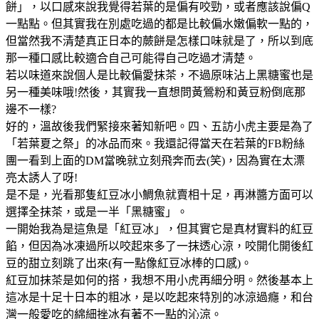
餅」，以口感來說我覺得若葉的是偏有咬勁，或者應該說偏Q
一點點。但其實我在別處吃過的都是比較偏水嫩偏軟一點的，
但當然我不清楚真正日本的蕨餅是怎樣口味就是了，所以到底
那一種口感比較適合自己可能得自己吃過才清楚。
若以味道來說個人是比較偏愛抹茶，不過原味沾上黑糖蜜也是
另一種美味哦!然後，其實我一直想問黃鶯粉和黃豆粉倒底那
邊不一樣?
好的，溫故後我們緊接來著知新吧。四、五訪小虎主要是為了
「若葉夏之祭」的冰品而來。我還記得當天在若葉的FB粉絲
團一看到上面的DM當晚就立刻飛奔而去(笑)，因為實在太漂
亮太誘人了呀!
是不是，光看那隻紅豆冰小鯛魚就賣相十足，再淋醬方面可以
選擇全抹茶，或是一半「黑糖蜜」。
一開始我為是這魚是「紅豆冰」，但其實它是真材實料的紅豆
餡，但因為冰凍過所以咬起來多了一抹透心涼，咬開化開後紅
豆的甜立刻跳了出來(有一點像紅豆冰棒的口感)。
紅豆加抹茶是如何的搭，我想不用小虎再細分明。然後基本上
這冰是十足十日本的粗冰，是以吃起來特別的冰涼過癮，和台
灣一般愛吃的綿細挫冰有著不一點的沁涼。