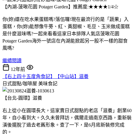
【內湖-菠啾花園 Potager Garden】推薦度:★★★★1/4☆
你(妳)還在吃水果蛋糕嗎?落伍囉!現在最流行的是「蔬果」入
蛋糕，你(妳)能想像牛蒡、紅、黃甜椒、毛豆、玉米做成蛋糕
是什麼滋味嗎?一起來看看這家日本排隊人氣店菠啾花園
Potager Garden海外一號店在內湖能掀起另一股不一樣的甜食
風嗎?
繼續閱讀
12年前
【右上四十五度角食記】【中山站】滋養
日式甜點/咖啡屋
美味食記
【台北-圓環】滋養
右上從小在圓環長大，這家賣日式甜點的老店「滋養」創業60
年，自小看到大。久久未曾拜訪，偶爾走過南京西路，重新裝
潢後擺脫了過去老舊形象。查了一下，是6月底新裝修完成
的。