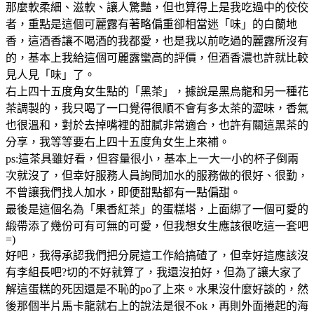
那麼軟柔細、滋軟、讓人驚豔，但也算得上是我吃過中的佼佼
者，重點是這個可麗露有著略偏重卻相當迷「味」的白蘭地
香，這酒香讓不喝酒的我都愛，也是我以前吃過的麗露所沒有
的，基本上我給這個可麗露蠻高的評價，但酒香濃也許就比較
見人見「味」了。
右上四十五度角女生點的「黑茶」，據說是黑烏龍和另一種花
茶調製的，我只喝了一口覺得很順不會有多太茶的澀味，香氣
也很溫和，對於去掉嘴裡的甜膩非常適合，也許有關這黑茶的
分享，我等等要右上四十五度角女生上來補。
ps:這茶具雖好看，但容量很小，基本上一大一小的杯子倒兩
次就沒了，但幸好服務人員詢問加水的服務做的很好、很勤，
不曾讓我們找人加水，即便甜點都有一點偏甜。
最後是這個名為「果香紅茶」的蛋糕塔，上面綁了一個可愛的
緞帶添了幾份可有可無的可愛，但我想女生應該很吃這一套吧
=)
好吧，我得承認我們把分屍這工作給搞碴了，但幸好這應該沒
有李組長吧?切的不好就算了，我還沒拍好，但為了讓大家了
解這蛋糕的死因還是不恥的po了上來。水果沒什麼好談的，然
後那個半片馬卡龍就右上的說法是很不ok，再則外面捲起的海