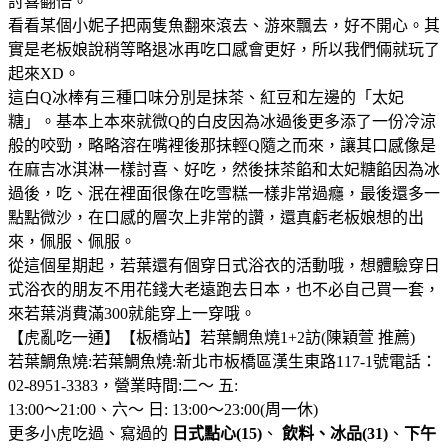
討喜翻倍。
看看某個小妮子把兩隻魚翻來滾去、游來飄去，好不開心。其
實是老板娘說稍等略退冰再吃口感會更好，所以我們倆就玩了
起來XD。
這白Q冰棒有三種口味分別是抹茶、紅豆和左邊的「太妃
糖」。基本上本來就微Q的白皮因為冰過後更多添了一份冷涼
般的咬勁，略略溶在嘴裡後那抹輕Q隨之而來，讓其口感像是
在麻吉冰淇淋一樣討喜、好吃，然後抹茶餡和太妃糖餡因為冰
過後，吃、泯在裡面很像在吃雪糕一樣非常過癮，最後還多一
點點微沙，在口感的層次上非常的讚，還真虧老板娘想的出
來，佩服、佩服。
從這個星期起，若葉還有個穿日式浴衣的活動哦，想體驗穿日
式浴衣的朋友不用花錢大老遠跑去日本，也不必自己買一套，
來若葉消費滿300就能穿上一穿哦。
【虎亂吃一通】【板橋站】若葉鯛魚燒1+2訪(陳穎萱 推薦)
若葉鯛魚燒:若葉鯛魚燒:新北市板橋區漢生東路117-1號電話：
02-8951-3383，營業時間:二～ 五:
13:00～21:00、六～ 日: 13:00～23:00(周一休)
更多小虎吃過、寫過的
日式點心(15)
、
飲料、冰品(31)
、
下午