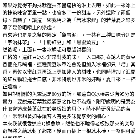
如果妳覺得不夠抹就選抹茶醬痛快的淋上去吧，如此一來冰上
的抹茶味會更重一點，也會多了一份甜度。另外還附了兩個
綠、白糰子，讓這一盤我稱之為「若冰求鯉」的若葉夏之祭多
添了幾份咀嚼上的樂趣。
再來這也是夏之祭的限定「魚雪泥」，一共有三種口味分別是
「宇治抹茶」、「十勝紅豆」和「黑蜜黃豆」。
然後呢，上面有一隻冰鯛超可愛超討喜的!
正格的，這紅豆冰沙非常對我的味，一入口那討喜誘人的黃豆
香便充斥嘴裡，這種黃豆味單吃會乾但加入冰裡卻只「嚐」其
香，再佐以蜜紅豆再添上更加迷人的甜味，也同時增加了泯開
的紅豆顆粒拖舌口感，非常特別也非常的好喝，夏日來上一杯
正過癮。
如果說剛剛的魚雪泥是80分的話，那這白Q冰棒最少有95分的
實力，要說是若葉我最滿意之作也不為過。附帶說明的是我為
什麼會這麼若葉就在於老板娘的用心，時不時研發新品的苦
心，常常想著如果讓客人有更多味覺享受的細心。
本來我就很愛這白Q鯛魚燒，然後也不曉得老板娘那來的突發
奇想將之給冰封了起來，後面再插上一根冰木棒，一整個可愛