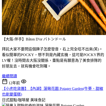
【大阪-伴手】Bâton D'or バトンドール
拜託大家不要問這個牌子怎麼發音，右上完全唸不出來(笑)。
看似簡單的POCKY，想不到是內藏玄機，這可是POCKY界的
LV喔！沒時間去大阪沒關係，重點是有願意為了美食排隊的
好朋友去，就有機會吃到囉。
繼續閱讀
12年前
【小虎吃貨團】【內湖】菠啾花園 Potager Garden(牛蒡、甜椒
也能變蛋糕)
日式甜點/咖啡屋
美味食記