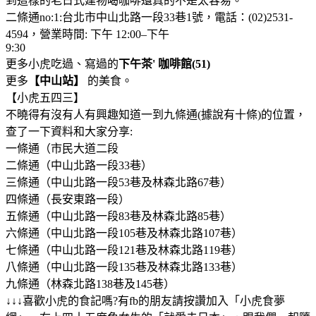
到這樣的老日式建物喝咖啡還真的不是太容易。
二條通no:1:台北市中山北路一段33巷1號，電話：(02)2531-
4594，營業時間: 下午 12:00–下午
9:30
更多小虎吃過、寫過的
下午茶' 咖啡館(51)
更多
【中山站】
的美食。
【小虎五四三】
不曉得有沒有人有興趣知道一到九條通(據說有十條)的位置，
查了一下資料和大家分享:
一條通（市民大道二段
二條通（中山北路一段33巷）
三條通（中山北路一段53巷及林森北路67巷）
四條通（長安東路一段）
五條通（中山北路一段83巷及林森北路85巷）
六條通（中山北路一段105巷及林森北路107巷）
七條通（中山北路一段121巷及林森北路119巷）
八條通（中山北路一段135巷及林森北路133巷）
九條通（林森北路138巷及145巷）
↓↓↓喜歡小虎的食記嗎?有fb的朋友請按讚加入「小虎食夢