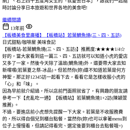
網」、右上四十五度角女生的「就愛去日本」，跟我們一起隨
時討論分享日本旅遊和世界各地的美食吧!
繼續閱讀
13年前
【板橋美食里廣播】【板橋站】若葉鯛魚燒(三、四、五訪)
日式甜點/咖啡屋
美味食記
【板橋站-若葉鯛魚燒(三、四、五訪)】推薦度:★★★★1/4☆
好的，當大家看到這一篇三、四、五訪就可以知道小虎的愛店
又多了一家。然後今天除了溫故(鯛魚燒)外，還要帶大家去知
新嚐嚐(若葉夏之祭-冰品)。但若然你(妳)還不知道若葉是何方
神聖，那正好12345訪一起看下去，看看它是怎樣收服小虎的
「心」和「味」。
因為早前就介紹過，所以店前門面照就省了，有興趣的朋友請
參考一下【虎亂吃一通】【板橋站】若葉鯛魚燒1+2訪(陳穎萱
推薦) 。
不過，要進店前小虎想先提醒一下大家。若葉是不收服務費
的，所以得自個兒到櫃台點餐，當然你(妳)也可以拿著menu到
位子上慢慢看，但請記得看完、選定後要到櫃台去點餐哦=)