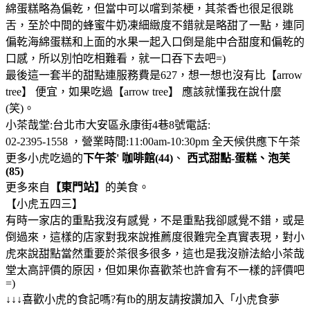
綿蛋糕略為偏乾，但當中可以嚐到茶梗，其茶香也很足很跳
舌，至於中間的蜂蜜牛奶凍細緻度不錯就是略甜了一點，連同
偏乾海綿蛋糕和上面的水果一起入口倒是能中合甜度和偏乾的
口感，所以別怕吃相難看，就一口吞下去吧=)
最後這一套半的甜點連服務費是627，想一想也沒有比【arrow
tree】 便宜，如果吃過【arrow tree】 應該就懂我在說什麼
(笑)。
小茶哉堂:台北市大安區永康街4巷8號電話:
02-2395-1558 ，營業時間:11:00am-10:30pm 全天候供應下午茶
更多小虎吃過的
下午茶' 咖啡館(44)
、
西式甜點-蛋糕、泡芙
(85)
更多來自
【東門站】
的美食。
【小虎五四三】
有時一家店的重點我沒有感覺，不是重點我卻感覺不錯，或是
倒過來，這樣的店家對我來說推薦度很難完全真實表現，對小
虎來說甜點當然重要於茶很多很多，這也是我沒辦法給小茶哉
堂太高評價的原因，但如果你喜歡茶也許會有不一樣的評價吧
=)
↓↓↓喜歡小虎的食記嗎?有fb的朋友請按讚加入「小虎食夢