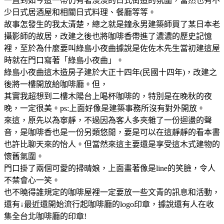
一直到如今這一帶仍有著淡淡的日式街道的氛圍，當然也有不
少日式居酒屋和相關日式料理、餐廳等等。
故事怎發生的我太清楚，總之就是鐘永男建築師買了某日本老
攝影師的故居，改建之後也將咖啡香帶進了濃濃的歷史記憶
裡，至於為什麼要叫綠島小夜曲據說是佐佐木先生當初建這屋
時就在門口寫著「綠島小夜曲」。
綠島小夜曲這木造房子建於大正十四年(民國十四年)，改建之
後將一樓開放給咖啡廳。但，
其實我超想到二樓木陽台上喝杯咖啡的，特別是在晚秋的夜
晚，一定很美。ps:上面好像是建築事務所沒有對外開放。
來這，原先以為寧靜，不過因為客人多夾雜了一份迴盪的聲
音，是咖啡香也是一份另類悠閒，要是可以在這靜靜的看本書
也許比聊天來的怡人。但當然來這主要還是享受這木式建物的
懷舊氣圍。
門口掛了兩個可愛的掃晴娘，上面畫著像是line的笑臉，令人
不禁會心一笑。
也不曉得誰規定的咖啡屋裡一定要放一些文青的訊息和活動，
還有↓最近還開始流行起咖啡廳的logo印章，據說還有人在收
集全台北咖啡廳的印章!