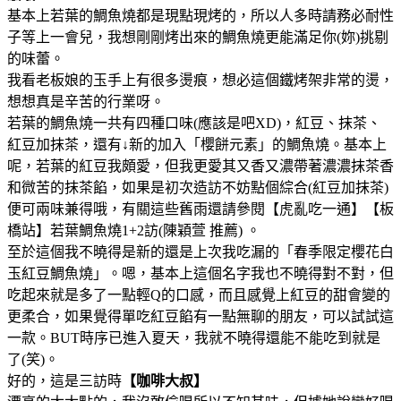
基本上若葉的鯛魚燒都是現點現烤的，所以人多時請務必耐性
子等上一會兒，我想剛剛烤出來的鯛魚燒更能滿足你(妳)挑剔
的味蕾。
我看老板娘的玉手上有很多燙痕，想必這個鐵烤架非常的燙，
想想真是辛苦的行業呀。
若葉的鯛魚燒一共有四種口味(應該是吧XD)，紅豆、抹茶、
紅豆加抹茶，還有↓新的加入「櫻餅元素」的鯛魚燒。基本上
呢，若葉的紅豆我頗愛，但我更愛其又香又濃帶著濃濃抹茶香
和微苦的抹茶餡，如果是初次造訪不妨點個綜合(紅豆加抹茶)
便可兩味兼得哦，有關這些舊雨還請參閱【虎亂吃一通】【板
橋站】若葉鯛魚燒1+2訪(陳穎萱 推薦) 。
至於這個我不曉得是新的還是上次我吃漏的「春季限定櫻花白
玉紅豆鯛魚燒」。嗯，基本上這個名字我也不曉得對不對，但
吃起來就是多了一點輕Q的口感，而且感覺上紅豆的甜會變的
更柔合，如果覺得單吃紅豆餡有一點無聊的朋友，可以試試這
一款。BUT時序已進入夏天，我就不曉得還能不能吃到就是
了(笑)。
好的，這是三訪時
【咖啡大叔】