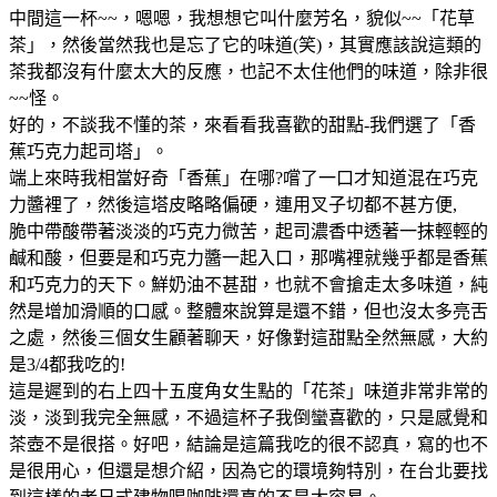
中間這一杯~~，嗯嗯，我想想它叫什麼芳名，貌似~~「花草
茶」，然後當然我也是忘了它的味道(笑)，其實應該說這類的
茶我都沒有什麼太大的反應，也記不太住他們的味道，除非很
~~怪。
好的，不談我不懂的茶，來看看我喜歡的甜點-我們選了「香
蕉巧克力起司塔」。
端上來時我相當好奇「香蕉」在哪?嚐了一口才知道混在巧克
力醬裡了，然後這塔皮略略偏硬，連用叉子切都不甚方便,
脆中帶酸帶著淡淡的巧克力微苦，起司濃香中透著一抹輕輕的
鹹和酸，但要是和巧克力醬一起入口，那嘴裡就幾乎都是香蕉
和巧克力的天下。鮮奶油不甚甜，也就不會搶走太多味道，純
然是增加滑順的口感。整體來說算是還不錯，但也沒太多亮舌
之處，然後三個女生顧著聊天，好像對這甜點全然無感，大約
是3/4都我吃的!
這是遲到的右上四十五度角女生點的「花茶」味道非常非常的
淡，淡到我完全無感，不過這杯子我倒蠻喜歡的，只是感覺和
茶壺不是很搭。好吧，結論是這篇我吃的很不認真，寫的也不
是很用心，但還是想介紹，因為它的環境夠特別，在台北要找