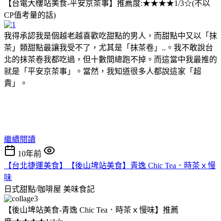
【台電大樓站美食-平安京茶事】推薦度:★★★★1/3☆(不以
CP值考量的話)
我得承認我是個越老越喜歡吃甜點的男人，而甜點中又以「抹
茶」類甜點最讓我受不了，尤其是「抹茶卷」..。我不敢說台
北的抹茶卷我都吃過，但十數間總跑不掉。而這當中我最推的
就是「平安京茶事」。當然，我知道很多人都說這家「超
貴」。
繼續閱讀
10年前
【台北捷運美食】【後山埤站美食】青逸 Chic Tea．時茶ｘ慢
味
日式甜點/咖啡屋
美味食記
【後山埤站美食-青逸 Chic Tea．時茶ｘ慢味】推薦