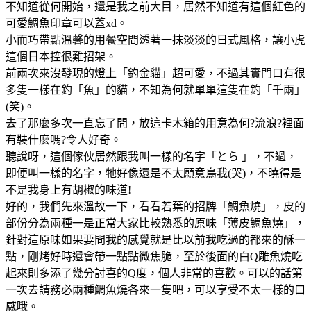
不知道從何開始，還是我之前大目，居然不知道有這個紅色的
可愛鯛魚印章可以蓋xd。
小而巧帶點溫馨的用餐空間透著一抹淡淡的日式風格，讓小虎
這個日本控很難招架。
前兩次來沒發現的燈上「釣金貓」超可愛，不過其實門口有很
多隻一樣在釣「魚」的貓，不知為何就單單這隻在釣「千兩」
(笑)。
去了那麼多次一直忘了問，放這卡木箱的用意為何?流浪?裡面
有裝什麼嗎?令人好奇。
聽說呀，這個傢伙居然跟我叫一樣的名字「とら 」，不過，
即便叫一樣的名字，牠好像還是不太願意鳥我(哭)，不曉得是
不是我身上有胡椒的味道!
好的，我們先來溫故一下，看看若葉的招牌「鯛魚燒」，皮的
部份分為兩種一是正常大家比較熟悉的原味「薄皮鯛魚燒」，
針對這原味如果要問我的感覺就是比以前我吃過的都來的酥一
點，剛烤好時還會帶一點點微焦脆，至於後面的白Q雕魚燒吃
起來則多添了幾分討喜的Q度，個人非常的喜歡。可以的話第
一次去請務必兩種鯛魚燒各來一隻吧，可以享受不太一樣的口
感哦。