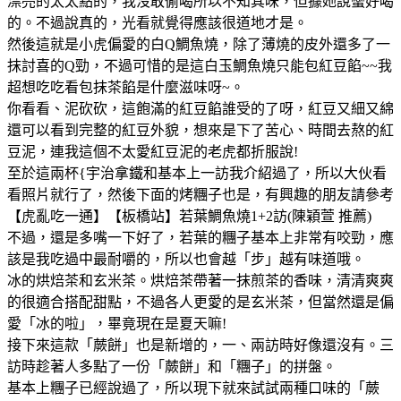
漂亮的太太點的，我沒敢偷喝所以不知其味，但據她說蠻好喝
的。不過說真的，光看就覺得應該很道地才是。
然後這就是小虎偏愛的白Q鯛魚燒，除了薄燒的皮外還多了一
抹討喜的Q勁，不過可惜的是這白玉鯛魚燒只能包紅豆餡~~我
超想吃吃看包抹茶餡是什麼滋味呀~。
你看看、泥砍砍，這飽滿的紅豆餡誰受的了呀，紅豆又細又綿
還可以看到完整的紅豆外貌，想來是下了苦心、時間去熬的紅
豆泥，連我這個不太愛紅豆泥的老虎都折服說!
至於這兩杯{宇治拿鐵和基本上一訪我介紹過了，所以大伙看
看照片就行了，然後下面的烤糰子也是，有興趣的朋友請參考
【虎亂吃一通】【板橋站】若葉鯛魚燒1+2訪(陳穎萱 推薦)
不過，還是多嘴一下好了，若葉的糰子基本上非常有咬勁，應
該是我吃過中最耐嚼的，所以也會越「步」越有味道哦。
冰的烘焙茶和玄米茶。烘焙茶帶著一抹煎茶的香味，清清爽爽
的很適合搭配甜點，不過各人更愛的是玄米茶，但當然還是偏
愛「冰的啦」，畢竟現在是夏天嘛!
接下來這款「蕨餅」也是新增的，一、兩訪時好像還沒有。三
訪時趁著人多點了一份「蕨餅」和「糰子」的拼盤。
基本上糰子已經說過了，所以現下就來試試兩種口味的「蕨