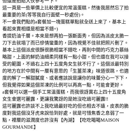
但還是拍給大伙參考一下。
這一頁是一些單價上比較便宜的常溫蛋糕，然後我居然忘了拍
最重要的茶(等等我自行面壁一秒處份)。
不一會我們點的a套餐加一塊蛋糕單點就全送上來了，基本上
看起來賣相還是相當不錯=)
香提奶油千層。本來是想再拍一張斷面秀，但因為派皮太脆一
刀下去就塌了而已慘情蠻重的，因為視覺不佳就把照片刪了。
基本上這個派皮很酥很脆相當不錯吃，再則中間的巧克力慕絲
略甜，上面的鮮奶油細柔同樣有一點小甜，但也還在我可以接
受的範圍，不過右上四十五度角女生就不行了。這個派最特別
的地方在於中間有一層有意思的「生薑茶凍」味道很跳，也適
度的解了一解甜膩度、或者應該說是讓你的味蕾分心一下下，
但我覺得如果這個茶凍的比例可以再高一點，可能會更好。
a套餐可以選一個手工常溫蛋糕，而我很訝異右上四十五度角
女生會選可麗露，更讓我驚訝的是她沒吃過可麗露!!
這可麗露也許談不上我吃過最好吃的但也相去不遠，皮表的脆
度對我這個沒牙虎來說恰到好處，就是可惜焦香之息弱了一
點，裡層的滋潤度也許沒有【內湖】【吃吃喝喝MAISON
GOURMANDE】