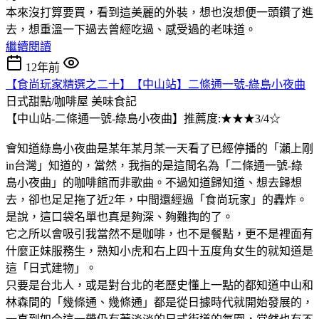
本來沒打算要買，看到這美麗的外裝，想也沒想便一頭鑽了進
去，想重溫一下過去曾經吃過、感受過的老味道。
繼續閱讀
12年前
【食尚玩家精選之二十】【中山站】二條通一號-綠島小夜曲
日式甜點/咖啡屋
美味食記
【中山站-二條通一號-綠島小夜曲】推薦度:★★★3/4☆
會知道綠島小夜曲是某年某月某一天看了已經停播的「瀨上剛
in台灣」知道的，當然，我指的是這間名為「二條通一號-綠
島小夜曲」的咖啡館而非歌曲。不過知道歸知道、想去歸想
去，卻也足足拖了近2年，中間還經過「食尚玩家」的轟炸。
是說，這口袋名單也真是夠深、夠難掏的了。
它之所以會吸引我當然不是咖啡，也不是餐點，更不是裡面有
什麼正妹服務生，熟知小虎和右上四十五度角女生的就知道是
這「日式建物」。
只要是台北人，或是對台北的老歷史懂上一點的都知道中山和
林森間的「幾條通、幾條通」都是從日據時代就開始發展的，