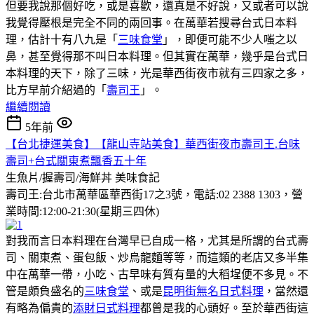
但要我說那個好吃，或是喜歡，還真是不好說，又或者可以說
我覺得壓根是完全不同的兩回事。在萬華若搜尋台式日本料
理，估計十有八九是「
三味食堂
」，即便可能不少人嗤之以
鼻，甚至覺得那不叫日本料理。但其實在萬華，幾乎是台式日
本料理的天下，除了三味，光是華西街夜市就有三四家之多，
比方早前介紹過的「
壽司王
」。
繼續閱讀
5年前
【台北捷運美食】【龍山寺站美食】華西街夜市壽司王.台味
壽司+台式關東煮飄香五十年
生魚片/握壽司/海鮮丼
美味食記
壽司王:台北市萬華區華西街17之3號，電話:02 2388 1303，營
業時間:12:00-21:30(星期三四休)
對我而言日本料理在台灣早已自成一格，尤其是所謂的台式壽
司、關東煮、蛋包飯、炒烏龍麵等等，而這類的老店又多半集
中在萬華一帶，小吃、古早味有質有量的大稻埕便不多見。不
管是頗負盛名的
三味食堂
、或是
昆明街無名日式料理
，當然還
有略為偏貴的
添財日式料理
都曾是我的心頭好。至於華西街這