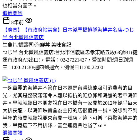
也相當有面子。
繼續閱讀
8年前
【廣宣】【市政府站美食】日本淺草橋排隊海鮮丼名店-つじ
半 台北微風信義店
生魚片/握壽司/海鮮丼
美味食記
つじ半 台北微風信義店:台北市信義區忠孝東路五段68號B1(捷
運市政府A3出口)，電話：02-27221427，營業時間:週日到週
三 11:00-21:30/週四到週六、例假日11:00-22:00
一碗華麗的海鮮丼不管在日本還是台灣總能吸引消費者的目
光，尤其是整碗滿滿令人難以抵抗的鮭魚卵和海膽的奢華海鮮
丼。早就就聽日本朋友說在日本橋有一家開於2012年幾乎每天
大排長龍，以海鮮珠寶盒為主打的店很值得一試。沒想到不到
半年的時間就聽說要來台開一號店，這下可樂了喜歡海鮮丼的
我，畢竟這下不用排隊，甚至連機票也省了xd。
繼續閱讀