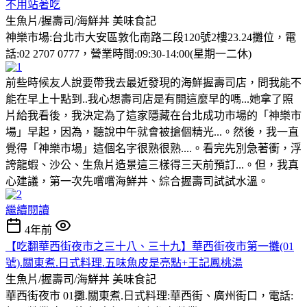
不用站著吃
生魚片/握壽司/海鮮丼
美味食記
神樂市場:台北市大安區敦化南路二段120號2樓23.24攤位，電
話:02 2707 0777，營業時間:09:30-14:00(星期一二休)
前些時候友人說要帶我去最近發現的海鮮握壽司店，問我能不
能在早上十點到..我心想壽司店是有開這麼早的嗎...她拿了照
片給我看後，我決定為了這家隱藏在台北成功市場的「神樂市
場」早起，因為，聽說中午就會被搶個精光...。然後，我一直
覺得「神樂市場」這個名字很熟很熟....。看完先別急著衝，浮
誇龍蝦、沙公、生魚片造景這三樣得三天前預訂...。但，我真
心建議，第一次先嚐嚐海鮮丼、綜合握壽司試試水溫。
繼續閱讀
4年前
【吃翻華西街夜市之三十八、三十九】華西街夜市第一攤(01
號).關東煮.日式料理.五味魚皮是亮點+王記鳳桃湯
生魚片/握壽司/海鮮丼
美味食記
華西街夜市 01攤.關東煮.日式料理:華西街、廣州街口，電話: