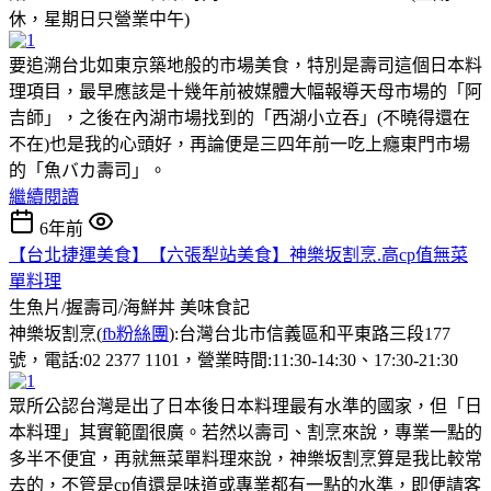
休，星期日只營業中午)
要追溯台北如東京築地般的市場美食，特別是壽司這個日本料
理項目，最早應該是十幾年前被媒體大幅報導天母市場的「阿
吉師」，之後在內湖市場找到的「西湖小立吞」(不曉得還在
不在)也是我的心頭好，再論便是三四年前一吃上癮東門市場
的「魚バカ壽司」。
繼續閱讀
6年前
【台北捷運美食】【六張犁站美食】神樂坂割烹.高cp值無菜
單料理
生魚片/握壽司/海鮮丼
美味食記
神樂坂割烹(
fb粉絲團
):台灣台北市信義區和平東路三段177
號，電話:02 2377 1101，營業時間:11:30-14:30、17:30-21:30
眾所公認台灣是出了日本後日本料理最有水準的國家，但「日
本料理」其實範圍很廣。若然以壽司、割烹來說，專業一點的
多半不便宜，再就無菜單料理來說，神樂坂割烹算是我比較常
去的，不管是cp值還是味道或專業都有一點的水準，即便請客