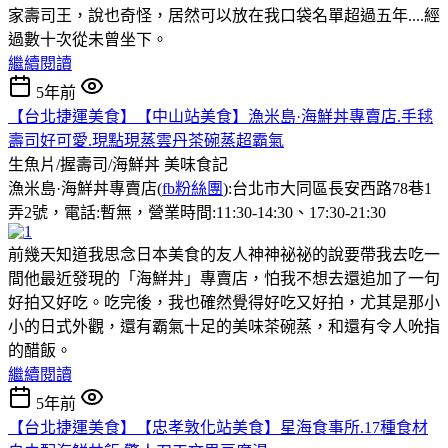
家壽司王，說也奇怪，居然可以放在我口袋名單超過五年....經
過數十次從未曾坐下。
繼續閱讀
5年前
【台北捷運美食】【中山站美食】漁米島·海鮮丼專賣店.手毬
壽司好可愛.現點現蒸雲丹茶碗蒸超霸氣
生魚片/握壽司/海鮮丼
美味食記
漁米島·海鮮丼專賣店(
fb粉絲團
):台北市大同區長安西路78巷1
弄2號，電話:暫無，營業時間:11:30-14:30、17:30-21:30
前幾天知道我思念日本美食的友人神神祕祕的說要帶我去吃一
間他最近發現的「海鮮丼」專賣店，怕我不想去還追加了一句
好拍又好吃。吃完後，我也確然覺得好吃又好拍，尤其是那小
小的日式外觀，還有霸氣十足的美味茶碗蒸，和還有令人吮指
的醋飯。
繼續閱讀
5年前
【台北捷運美食】【忠孝敦化站美食】星海食事所.17種食材