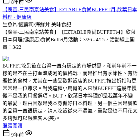
8年前
【廣宣-三民南京站美食】EZTABLE食尚BUFFET月-欣葉日本
料理 - 健康店
生魚片/握壽司/海鮮丼
美味食記
【廣宣-三民南京站美食】【EZTABLE食尚BUFFET月】欣葉
日本料理(健康店)食尚Buffet月活動：3/26 - 4/15，活動線上開
賣：3/22
BUFFET吃到飽在台灣一直有穩定的市場供需，和前年前不一
樣的是不在主打血流成河的價格戰，而是推出有季節性、有話
題性的食材，尤其在一些受歡迎飯店的BUFFET推出折扣時更
常常是一位難求。對我這種小鳥胃的人來說BUFFET這幾年慢
慢不是我的用餐選項。BUT，欣葉日本料理卻是我萬年不變
的最愛，理由固然是我本身偏好日本料理，另一個主因是餐飲
的品質一直很穩定，請人吃飯從來不漏氣，重點是也不用花太
多錢就可以餵飽客人(笑)。
繼續閱讀
9年前