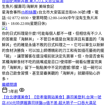
自由配海鮮丼飯.驚人刀工文思豆腐湯
生魚片/握壽司/海鮮丼
美味食記
星海食事所(
fb粉絲團
):台北市大安區延吉街68-36號1樓，電
話: 02 8772 6930，營業時間:12:00-14:00(中午沒有生魚片丼
飯)、18:00-22:00(星期日休)
你的日式料理是什麼?可能每個人都不一樣，但相信有不少人
的答案是「海鮮丼」，不管日本還是台灣澎湃且有畫面的「海
鮮丼」也的確是永遠不敗的日式料理之一。它可以單生以新鮮
的食材決勝負，可以加上師傅精彩的刀工和有如插花藝術的擺
「碗」，讓眾饕客在還沒嚐前就決定先買單。但，你是否會有
某種海鮮食材不吃的挑嘴或是忌口?使得那一碗看似豐富完美
的「海鮮丼」留下一點點美中不足的遺憾?那麼，這一碗可以
依自己飲食習慣、甚至是審美觀的「海鮮丼」就顯得貼心許
多。
繼續閱讀
5年前
【台北捷運美食】【忠孝復興站美食】壽司美登利.台灣一號
店.850元特選握壽司拼盤cp值不差.超大筋子一口吞大滿足