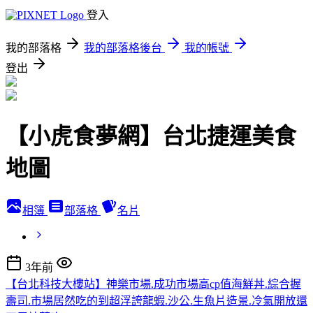
登入
我的部落格
我的部落格後台
我的帳號
登出
【小虎食夢網】台北捷運美食
地圖
相簿
部落格
名片
3年前
【台北科技大樓站】神樂市場.成功市場高cp值海鮮丼.綜合握
壽司.市場居然吃的到超浮誇龍蝦.沙公.生魚片造景.冷氣開放還