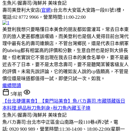
生魚片/握壽司/海鮮丼
美味食記
壽司美登利大安店(
官網
):台北市大安區大安路一段81號1樓，
電話:02 8772 9966，營業時間:11:00-22:00
美登利我想只要略懂日本美食的朋友都如雷灌耳，常去日本東
京的旅人更甚都應該嚐過，而美登利也是個人覺得目前台灣代
理中最有名的壽司連鎖店，不管台灣鄉民，還是代表日本網軍
的tabelog都有相當高的評價和分數，生意自然也是好到大排長
龍。但老實說它不曾出現在我去日本的美食名單中，要不是最
近去不了日本，要不是太思念壽司，要不是聽聞某饕客級友人
的評價。未寫先說評論，它的確如友人說的cp值頗高，不管是
價位還是味道都值得一試，即便只試一次。如我。
繼續閱讀
5年前
【台北捷運美食】【東門站美食】魚バカ壽司.市藏隱藏版日
本料理.絕品秋刀魚刺身+秋刀魚內藏玉子燒
生魚片/握壽司/海鮮丼
美味食記
魚バカ壽司:台北市中正區金山南路一段110巷4弄2號，電
話: 0920 900 989，營業時間:11:30-14:00、18:00-22:00(星期一