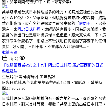
無，營業時間:待查(中午、晚上都有營業)
萬華沒準是台式日本料理最多的地方，尤其是這種台式握壽
司，沒100家，2、30家總有，但感覺有越來越少的趨勢。純論
華西街夜市，最有名的論過於早前分享過的「
壽司王
」，另外
還有一家
阿忠日式料理
，論經過這家最多，因為是01號攤，我
最常的進出口也是廣州街這端。但但但，跟大家求救一下，這
家到底叫什麼名字....網路上不管我用任何關鍵字都查不到任何
資料...好歹開了三四十年，不會都沒人介紹過吧....。
繼續閱讀
4年前
【吃翻華西街夜市之十九】阿忠日式料理.屬於華西街的日式
料理滋味
生魚片/握壽司/海鮮丼
美味食記
阿忠日式料理:台北市萬華區華西街142號，電話:無，營業時
間:17:30-23:30
日式料理在台灣絕絕對對佔有不敗之地的一席，從路邊的台式
日本料理，到米其林等級一餐數千甚至上萬的高級日本料理。