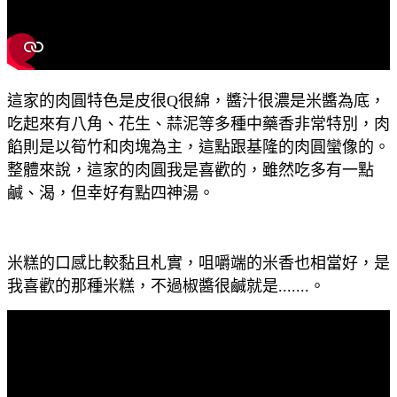
這家的肉圓特色是皮很Q很綿，醬汁很濃是米醬為底，
吃起來有八角、花生、蒜泥等多種中藥香非常特別，肉
餡則是以筍竹和肉塊為主，這點跟基隆的肉圓蠻像的。
整體來說，這家的肉圓我是喜歡的，雖然吃多有一點
鹹、渴，但幸好有點四神湯。
米糕的口感比較黏且札實，咀嚼端的米香也相當好，是
我喜歡的那種米糕，不過椒醬很鹹就是.......。