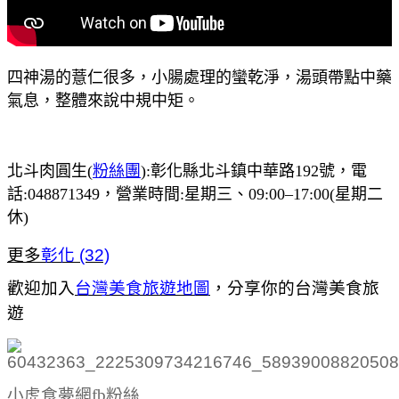
四神湯的薏仁很多，小腸處理的蠻乾淨，湯頭帶點中藥
氣息，整體來說中規中矩。
北斗肉圓生(
粉絲團
):彰化縣北斗鎮中華路192號，電
話:048871349，營業時間:星期三、09:00–17:00(星期二
休)
更多
彰化 (32)
歡迎加入
台灣美食旅遊地圖
，
分享你的台灣美食旅
遊
小虎食夢網fb粉絲