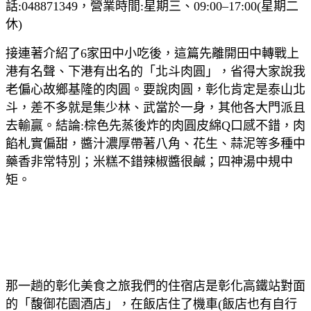
話:048871349，營業時間:星期三、09:00–17:00(星期二
休)
接連著介紹了6家田中小吃後，這篇先離開田中轉戰上
港有名聲、下港有出名的「北斗肉圓」，省得大家說我
老偏心故鄉基隆的肉圓。要說肉圓，彰化肯定是泰山北
斗，差不多就是集少林、武當於一身，其他各大門派且
去輸贏。結論:棕色先蒸後炸的肉圓皮綿Q口感不錯，肉
餡札實偏甜，醬汁濃厚帶著八角、花生、蒜泥等多種中
藥香非常特別；米糕不錯辣椒醬很鹹；四神湯中規中
矩。
那一趟的彰化美食之旅我們的住宿店是彰化高鐵站對面
的「馥御花園酒店」，在飯店住了機車(飯店也有自行