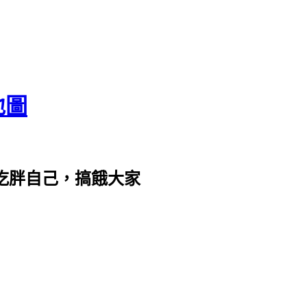
地圖
com。吃胖自己，搞餓大家