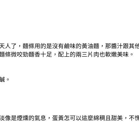
天人了，麵條用的是沒有鹼味的黃油麵，那醬汁跟其
麵條微咬勁麵香十足，配上的兩三片肉也軟嫩美味。
鹹。
淡像是煙燻的氣息，蛋黃怎可以這麼綿稠且甜美，不