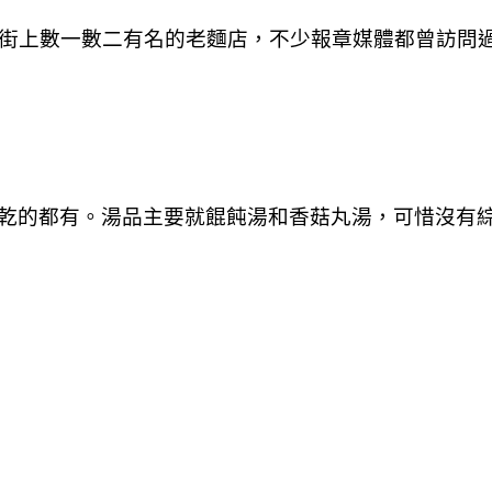
老街上數一數二有名的老麵店，不少報章媒體都曾訪問
乾的都有。湯品主要就餛飩湯和香菇丸湯，可惜沒有