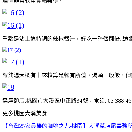
理得非常乾淨實屬難得。
重點是沾上這特調的辣椒醬汁，好吃一整個翻倍..這
餛飩湯大概有十來粒算是物有所值，湯頭一般般，但
達摩麵店:桃園市大溪區中正路34號，電話: 03 388 4654
更多桃園大溪美食:
【台灣25家最棒的咖啡之九-桃園】大溪草店尾事務