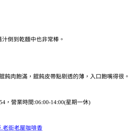
醬汁倒到乾麵中也非常棒。
餛飩肉飽滿，餛飩皮帶點剔透的薄，入口飽嘴得很。
，營業時間:06:00-14:00(星期一休)
所.老街老屋咖啡香