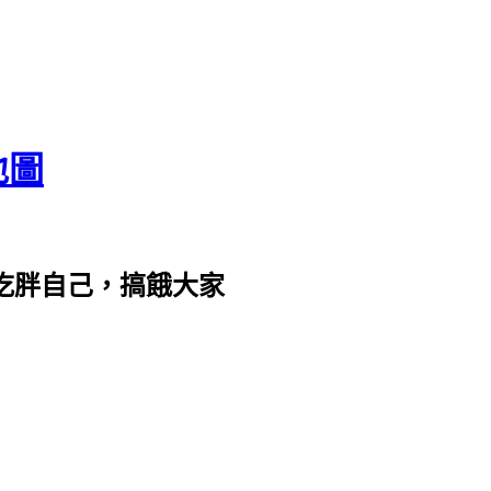
地圖
com。吃胖自己，搞餓大家