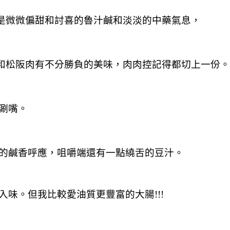
是微微偏甜和討喜的魯汁鹹和淡淡的中藥氣息，
和松阪肉有不分勝負的美味，肉肉控記得都切上一份。
涮嘴。
的鹹香呼應，咀嚼端還有一點繞舌的豆汁。
味。但我比較愛油質更豐富的大腸!!!