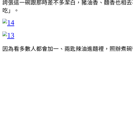
誇張這一碗跟那時差不多潔白，豬油香、麵香也相去
吃」。
因為看多數人都會加一、兩匙辣油進麵裡，照辦煮碗