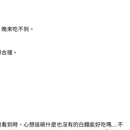
，晚來吃不到。
得合理。
到時，心想這碗什麼也沒有的白麵能好吃嗎....不