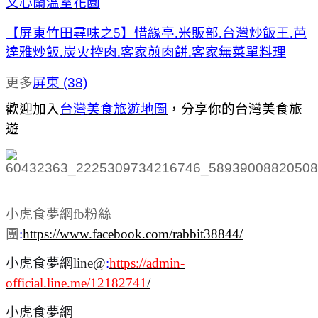
文心蘭溫室花園
【屏東竹田尋味之5】惜緣亭.米販部.台灣炒飯王.芭
達雅炒飯.炭火控肉.客家煎肉餅.客家無菜單料理
更多
屏東 (38)
歡迎加入
台灣美食旅遊地圖
，
分享你的台灣美食旅
遊
小虎食夢網fb粉絲
團
:
https://www.facebook.com/rabbit38844/
小虎食夢網line@
:
https://admin-
official.line.me/12182741
/
小虎食夢網