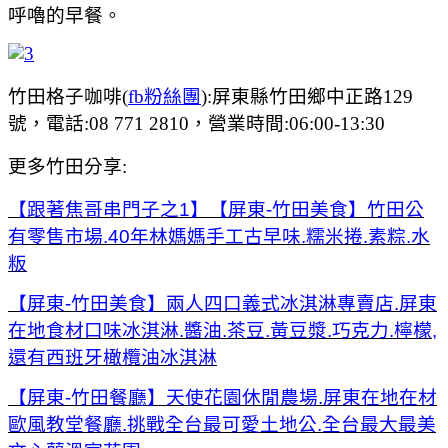
呼嚕的早餐。
竹田格子咖啡(
fb粉絲團
):
屏東縣竹田鄉中正路129
號，電話:
08 771 2810，營業時間:06:00-13:30
更多竹田分享:
【跟著焦哥串門子之1】【屏東-竹田美食】竹田公
有零售市場.40年林媽媽手工古早味.糯米捲.素粽.水
粄
【屏東-竹田美食】兩人四口義式冰淇淋專賣店.屏東
在地食材口味冰淇淋.醬油.茶豆.黃豆漿.巧克力.檸檬,
還有西班牙橄欖油冰淇淋
【屏東-竹田餐廳】天使花園休閒農場.屏東在地在材
歐風教堂餐廳.挑戰全台最可愛土地公.全台最大最美