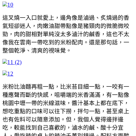
這叉燒一入口就愛上，邊角像是滷過、炙燒過的香
氣短卻迷人，肉嫩油甜帶點像是豬頸肉的微脆微咬
勁，肉的甜相對單純沒太多滷汁的鹹香，這也不太
像我在雲南一帶吃到的米粉配肉。還是那句話，一
整個乾淨、清爽的視味覺。
米粉比油麵再粗一點，比米苔目細一點，一咬有一
種應聲而斷的快感，咀嚼端的米香滿滿，有一點像
桃園中壢一帶的米線滋味，醬汁基本上都在底下，
想吃重點的口味可以往下撈，拌勻一點，甚至桌上
也有佐料可以隨意添加。但，我個人覺得邊拌邊
吃，較能找到自己喜歡的，滷水的鹹、酸十分宜
人，愛吃辣的桌上的辣油千萬別錯過。配料方面酸