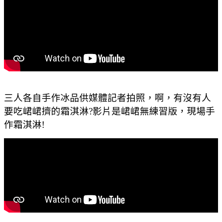
三人各自手作冰品供媒體記者拍照，啊，有沒有人
要吃峮峮擠的霜淇淋?影片是峮峮無練習版，現場手
作霜淇淋!