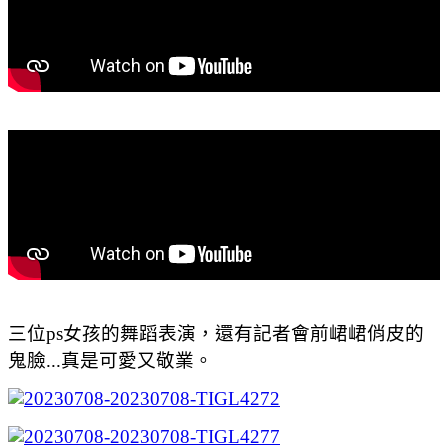
三位ps女孩的舞蹈表演，還有記者會前峮峮俏皮的
鬼臉...真是可愛又敬業。