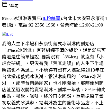
3年前
8%ice冰淇淋專賣店(
fb粉絲團
):台北市大安區永康街4
巷1號，電話:02 2358 1968，營業時間:12:00-21:00
我的人生下半場和永康街義式冰淇淋的創始店
「8%ice冰淇淋
」有著糾纏不清的緣份，說是愛店可
能還是往簡單裡說..要說沒有「8%ice」就沒有「小
虎食夢網」，更沒有我「荒唐走調」的人生下半場
應該也不為過....。不曉得有沒有人還記得2013年在
台北掀起義式冰淇淋、霜淇淋旋風的「8%ice冰淇
淋」，那時台南蜷尾家」也才剛開始，那時便利商
店甚至還沒開始賣霜淇淋。創業十年後，8%ice轉向
甜點、餐飲、咖啡，終於再次回歸，重新還原了當
初以義式冰淇淋、霜淇淋為主的藝術冰品店，不止