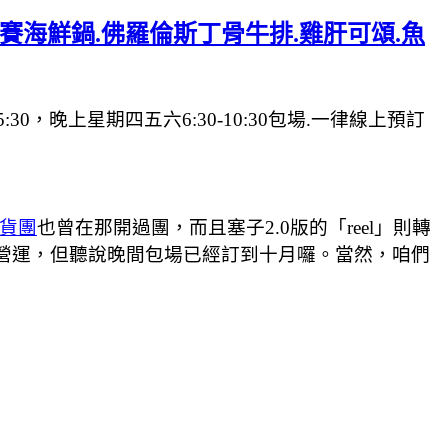
誇龍蝦馬賽海鮮鍋.佛羅倫斯丁骨牛排.雞肝可頌.魚
午5:30，晚上星期四五六6:30-10:30包場.一律線上預訂
貨團
也曾在那開過團，而且塞子2.0版的「reel」則轉
在試營運，但聽說晚間包場已經訂到十月囉。當然，咱們