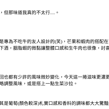
那味道我真的不太行....。
是專為不吃牛的友人設計的(笑)，芒果和蝦肉的搭配
下酒，胭脂蝦的微黏讓整體口感和生牛肉也很像，討
回也都有少許的風味微妙變化，今天這一捲滋味更濃
略調整風味，或是搭上一點生菜沙拉。
其是葡萄(顏色較深)札實口感和香料的調味都大大驚豔