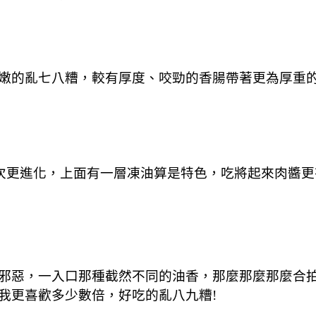
嫩的亂七八糟，較有厚度、咬勁的香腸帶著更為厚重
一次更進化，上面有一層凍油算是特色，吃將起來肉醬
邪惡，一入口那種截然不同的油香，那麼那麼那麼合
我更喜歡多少數倍，好吃的亂八九糟!