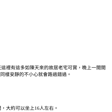
天這裡有這多如陳天來的故居老宅可賞，晚上一間間
處，外表同樣安靜的不小心就會路過錯過。
，大約可以坐上16人左右。