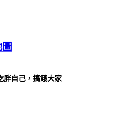
地圖
com。吃胖自己，搞餓大家