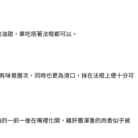
的油甜，單吃搭著法棍都可以。
更有味覺層次，同時也更為滑口，抹在法棍上便十分可
拍的一前一後在嘴裡化開，雞肝醬渾重的肉香似乎被