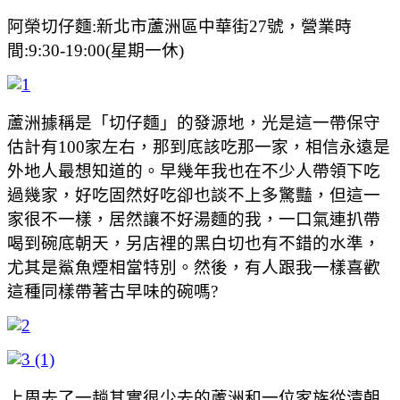
阿榮切仔麵:新北市蘆洲區中華街27號，營業時
間:9:30-19:00(星期一休)
蘆洲據稱是「切仔麵」的發源地，光是這一帶保守
估計有100家左右，那到底該吃那一家，相信永遠是
外地人最想知道的。早幾年我也在不少人帶領下吃
過幾家，好吃固然好吃卻也談不上多驚豔，但這一
家很不一樣，居然讓不好湯麵的我，一口氣連扒帶
喝到碗底朝天，另店裡的黑白切也有不錯的水準，
尤其是鯊魚煙相當特別。然後，有人跟我一樣喜歡
這種同樣帶著古早味的碗嗎?
上周去了一趟其實很少去的蘆洲和一位家族從清朝