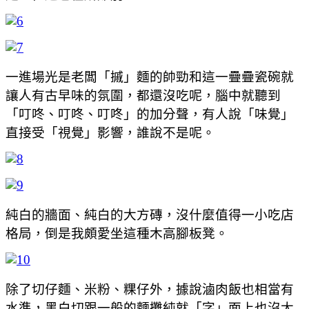
一進場光是老闆「摵」麵的帥勁和這一疊疊瓷碗就
讓人有古早味的氛圍，都還沒吃呢，腦中就聽到
「叮咚、叮咚、叮咚」的加分聲，有人說「味覺」
直接受「視覺」影響，誰說不是呢。
純白的牆面、純白的大方磚，沒什麼值得一小吃店
格局，倒是我頗愛坐這種木高腳板凳。
除了切仔麵、米粉、粿仔外，據說滷肉飯也相當有
水準，黑白切跟一般的麵攤純就「字」面上也沒太