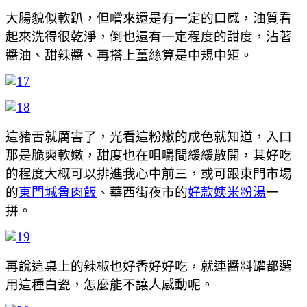
大腸貌似軟趴，但嚐來還是有一定的口感，油質看
起來洗得很乾淨，倒也還有一定程度的甜度，沾著
醬油、甜辣醬、再搭上薑絲算是中規中矩。
這豬舌就厲害了，光看這粉嫩的成色就知道，入口
那是脆爽軟嫩，甜度也在咀嚼間緩緩散開，其好吃
的程度大概可以排進我心中前三，或可跟東門市場
的
東門城魯肉飯
、華西街夜市的
好款姨米粉湯
一
拼。
再說這桌上的辣椒也好香好好吃，就連醬料罐都選
用這種白瓷，怎麼能不讓人感動呢。