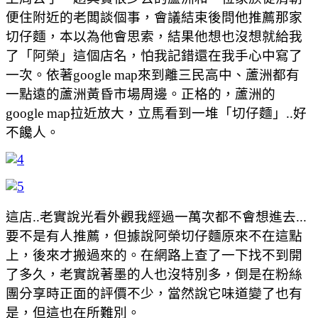
便住附近的老闆談個事，會議結束後問他推薦那家
切仔麵，本以為他會思索，結果他想也沒想就給我
了「阿榮」這個店名，怕我記錯還在我手心中寫了
一次。依著google map來到離三民高中、蘆洲都有
一點遠的蘆洲黃昏市場周邊。正格的，蘆洲的
google map拉近放大，立馬看到一堆「切仔麵」..好
不饞人。
這店..老實說光看外觀我經過一萬次都不會想進去...
要不是有人推薦，但據說阿榮切仔麵原來不在這點
上，後來才搬過來的。在網路上查了一下找不到開
了多久，老實說著墨的人也沒特別多，倒是在粉絲
團分享時正面的評價不少，當然說它味道變了也有
是，但這也在所難別。