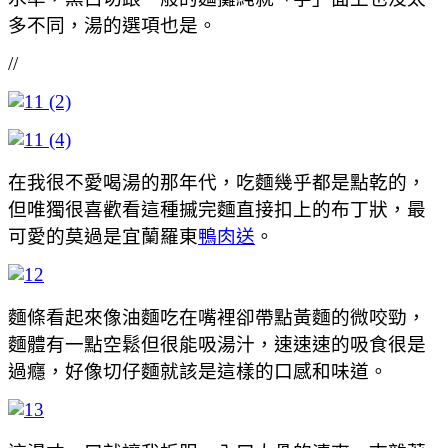
多不同，湯的選項也是。
//
在我很不愛喝湯的那年代，吃麵幾乎都是點乾的，
但唯獨很喜歡看這種摵完麵直接扣上的布丁狀，最
可愛的莫過是宜蘭羅東
鴨肉送
。
麵條看起來像油麵吃在嘴裡卻帶點黃麵的微咬勁，
麵體有一點空鬆但很能吸湯汁，速速速的吸食很是
過癮，好像切仔麵就該是這樣的口感和味道。