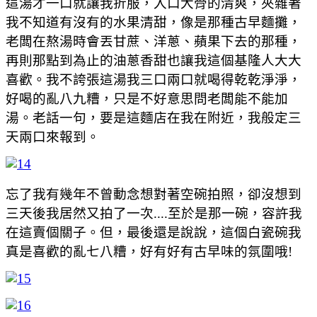
這湯才一口就讓我折服，入口大骨的清爽，夾雜著
我不知道有沒有的水果清甜，像是那種古早麵攤，
老闆在熬湯時會丟甘蔗、洋蔥、蘋果下去的那種，
再則那點到為止的油蔥香甜也讓我這個基隆人大大
喜歡。我不誇張這湯我三口兩口就喝得乾乾淨淨，
好喝的亂八九糟，只是不好意思問老闆能不能加
湯。老話一句，要是這麵店在我在附近，我般定三
天兩口來報到。
忘了我有幾年不曾動念想對著空碗拍照，卻沒想到
三天後我居然又拍了一次....至於是那一碗，容許我
在這賣個關子。但，最後還是說說，這個白瓷碗我
真是喜歡的亂七八糟，好有好有古早味的氛圍哦!