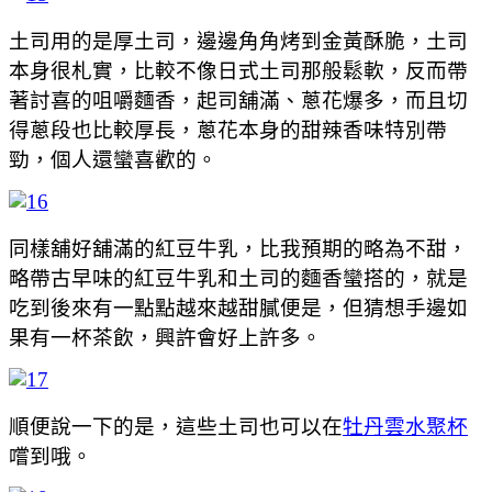
土司用的是厚土司，邊邊角角烤到金黃酥脆，土司
本身很札實，比較不像日式土司那般鬆軟，反而帶
著討喜的咀嚼麵香，起司舖滿、蔥花爆多，而且切
得蔥段也比較厚長，蔥花本身的甜辣香味特別帶
勁，個人還蠻喜歡的。
同樣舖好舖滿的紅豆牛乳，比我預期的略為不甜，
略帶古早味的紅豆牛乳和土司的麵香蠻搭的，就是
吃到後來有一點點越來越甜膩便是，但猜想手邊如
果有一杯茶飲，興許會好上許多。
順便說一下的是，這些土司也可以在
牡丹雲水聚杯
嚐到哦。