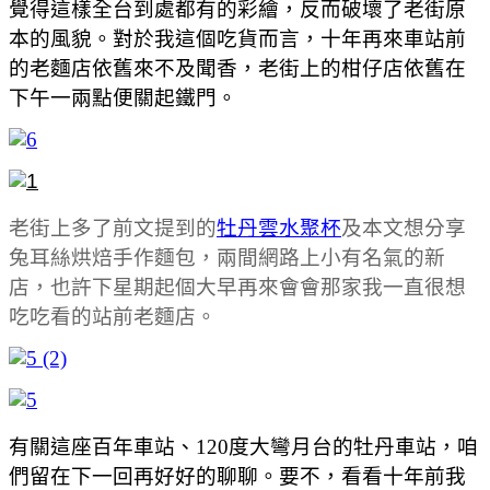
覺得這樣全台到處都有的彩繪，反而破壞了老街原
本的風貌。對於我這個吃貨而言，十年再來車站前
的老麵店依舊來不及聞香，老街上的柑仔店依舊在
下午一兩點便關起鐵門。
老街上多了前文提到的
牡丹雲水聚杯
及本文想分享
兔耳絲烘焙手作麵包，兩間網路上小有名氣的新
店，也許下星期起個大早再來會會那家我一直很想
吃吃看的站前老麵店。
有關這座百年車站、120度大彎月台的牡丹車站，咱
們留在下一回再好好的聊聊。要不，看看十年前我