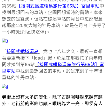
第65站
【接關式鐵道環島旅行第65站】富里車站
中
找到最想回去的車站，企圖回想當時的衝動。本來
想去的是雙溪，但站在礁溪車站的月台中忽然想念
起那座120度大彎的牡丹車站，於是在月台上多等了
一小時(牡丹區快沒停)。
「
接關式鐵道環島
」竟也七八年之久，最近一直想
著要重新接下「load」鍵，於是在那我花了兩年時
間才接到第65站
【接關式鐵道環島旅行第65站】富
里車站
中找到最想回去的車站，於是來到了十年後
重逢的牡丹車站。
老街上沒有太多的變化，除了古趣咖啡越來越有趣
外，老街前的彩繪也讓人眼睛為之一亮，即便有人