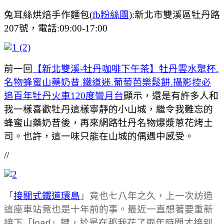
兔耳絲烘焙手作麵包(
fb粉絲團
):新北市雙溪區牡丹路
207號，電話:09:00-17:00
前一回
【新北雙溪-牡丹咖啡下午茶】牡丹雲水聚杯.
名物蜂蜜山藥奶昔.鐵道迷.葡萄芭樂鬆餅.攝影控必
追百年牡丹火車120度彎月台
顯示，還是有許多人和
我一樣喜歡牡丹這樣寧靜的小山城，繼令我難忘的
蜂蜜山藥奶昔後，再來網路牡丹名物爆漿蔥花烤土
司。也許，這一味只能在山城的偶遇中感受。
//
「
接關式鐵道環島
」竟也七八年之久，上一次訪造
這座車站竟也是十年前的事。最近一直想著要重新
接下「load」鍵，於是在那我花了兩年時間才接到