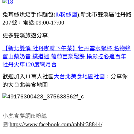
兔耳絲烘焙手作麵包(
fb粉絲團
):新北市雙溪區牡丹路
207號，電話:09:00-17:00
更多雙溪旅遊分享:
【新北雙溪-牡丹咖啡下午茶】牡丹雲水聚杯.名物蜂
蜜山藥奶昔.鐵道迷.葡萄芭樂鬆餅.攝影控必追百年
牡丹火車120度彎月台
歡迎加入11萬人社團
大台北美食地圖社團
，
分享你
的大台北美食地圖
小虎食夢網fb粉絲
團
:
https://www.facebook.com/rabbit38844/