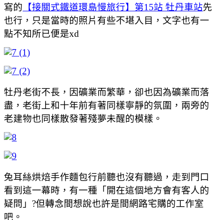
寫的
【接關式鐵道環島慢旅行】第15站 牡丹車站
先
也行，只是當時的照片有些不堪入目，文字也有一
點不知所已便是xd
牡丹老街不長，因礦業而繁華，卻也因為礦業而落
盡，老街上和十年前有著同樣寧靜的氛圍，兩旁的
老建物也同樣散發著殘夢未醒的模樣。
兔耳絲烘焙手作麵包行前聽也沒有聽過，走到門口
看到這一幕時，有一種「開在這個地方會有客人的
疑問」?但轉念間想說也許是間網路宅購的工作室
吧。