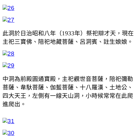
此洞於日治昭和八年（1933年）祭祀辯才天，現在
主祀三寶佛、陪祀地藏菩薩、呂洞賓、註生娘娘。
中洞為前殿圓通寶殿，主祀觀世音菩薩，陪祀彌勒
菩薩、韋馱菩薩、伽藍菩薩、十八羅漢、土地公、
四大天王，左側有一線天山洞，小時候常常在此爬
進爬出。