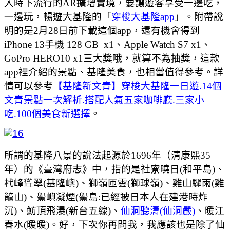
入時下流行的AR擴增實境，要讓遊客享受一邊吃，
一邊玩，暢遊大基隆的
「
穿梭大基隆app
」。附帶說
明的是2月28日前下載這個app，還有機會得到
iPhone 13手機 128 GB x1、Apple Watch S7 x1、
GoPro HERO10 x1三大獎哦，就算不為抽獎，這款
app裡介紹的景點、基隆美食，也相當值得參考。詳
情可以參考
【基隆新文青】穿梭大基隆一日遊.14個
文青景點一次解析.搭配人氣五家咖啡廳.三家小
吃.100個美食新選擇
。
所謂的基隆八景的說法起源於1696年（清康熙35
年）的《臺灣府志》中，指的是社寮曉日(和平島)、
杙峰聳翠(基隆嶼)、獅嶺匝雲(獅球嶺)、雞山驟雨(雞
籠山)、鱟嶼凝煙(鱟島:已經被日本人在建港時炸
沉)、魴頂飛瀑(新台五線)、
仙洞聽濤(仙洞嚴)
、暖江
春水(暖暖)。好，下次你再問我，我應該也是除了仙