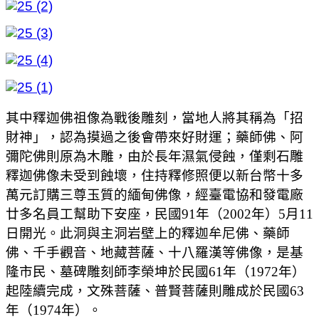
其中釋迦佛祖像為戰後雕刻，當地人將其稱為「招
財神」，認為摸過之後會帶來好財運；藥師佛、阿
彌陀佛則原為木雕，由於長年濕氣侵蝕，僅剩石雕
釋迦佛像未受到蝕壞，住持釋修照便以新台幣十多
萬元訂購三尊玉質的緬甸佛像，經臺電協和發電廠
廿多名員工幫助下安座，民國91年（2002年）5月11
日開光。此洞與主洞岩壁上的釋迦牟尼佛、藥師
佛、千手觀音、地藏菩薩、十八羅漢等佛像，是基
隆市民、墓碑雕刻師李榮坤於民國61年（1972年）
起陸續完成，文殊菩薩、普賢菩薩則雕成於民國63
年（1974年）。