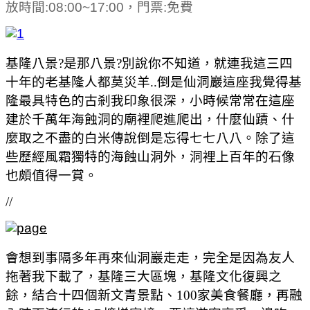
放時間:08:00~17:00，門票:免費
基隆八景?是那八景?別說你不知道，就連我這三四
十年的老基隆人都莫災羊..倒是
仙洞巖這座我覺得基
隆最具特色的古剎我印象很深，小時候常常在這座
建於千萬年海蝕洞的廟裡爬進爬出，什麼仙蹟、什
麼取之不盡的白米傳說倒是忘得七七八八。除了這
些歷經風霜獨特的海蝕山洞外，洞裡上百年的石像
也頗值得一賞。
//
會想到事隔多年再來仙洞巖走走，完全是因為友人
拖著我下載了，基隆三大區塊，基隆文化復興之
餘，結合十四個新文青景點、100家美食餐廳，再融