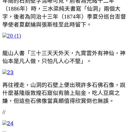
年間的石刻壁字清晰可見，前者為光緒十二年
（1886年）時，三水梁純夫書寫「仙洞」兩個大
字，後者為同治十三年（1874年）季夏分巡台澎督
學使者夏獻綸與張斯桂至此時留下。
龍山人書「三十三天天外天，九霄雲外有神仙，神
仙本是凡人做，只怕凡人心不堅」。
再往裡走，山洞的石壁上便出現許多石佛石像，說
什麼基隆版敦煌石窟似有臉上貼金，吃人豆腐之
嫌，但這些石佛像當真頗值得欣賞倒也無誤。
//