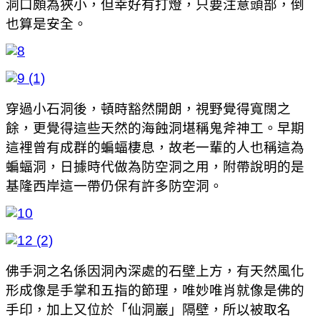
洞口頗為狹小，但幸好有打燈，只要注意頭部，倒
也算是安全。
穿過小石洞後，頓時豁然開朗，視野覺得寬闊之
餘，更覺得這些天然的海蝕洞堪稱鬼斧神工。早期
這裡曾有成群的蝙蝠棲息，故老一輩的人也稱這為
蝙蝠洞，日據時代做為防空洞之用，附帶說明的是
基隆西岸這一帶仍保有許多防空洞。
佛手洞之名係因洞內深處的石壁上方，有天然風化
形成像是手掌和五指的節理，唯妙唯肖就像是佛的
手印，加上又位於「仙洞巖」隔壁，所以被取名