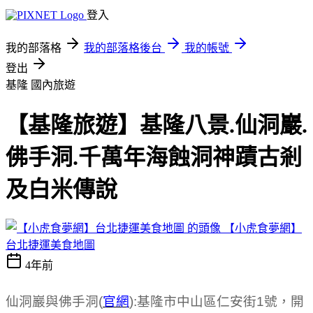
登入
我的部落格
我的部落格後台
我的帳號
登出
基隆
國內旅遊
【基隆旅遊】基隆八景.仙洞巖.
佛手洞.千萬年海蝕洞神蹟古剎
及白米傳說
【小虎食夢網】
台北捷運美食地圖
4年前
仙洞巖與佛手洞(
官網
):基隆市中山區仁安街1號，開