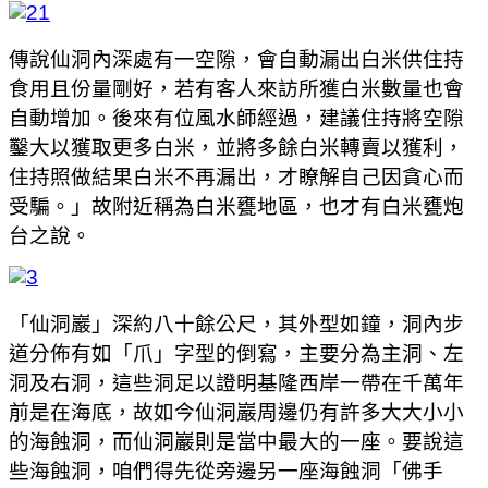
傳說仙洞內深處有一空隙，會自動漏出白米供住持
食用且份量剛好，若有客人來訪所獲白米數量也會
自動增加。後來有位風水師經過，建議住持將空隙
鑿大以獲取更多白米，並將多餘白米轉賣以獲利，
住持照做結果白米不再漏出，才瞭解自己因貪心而
受騙。」故附近稱為白米甕地區，也才有白米甕炮
台之說。
「仙洞巖」深約八十餘公尺，其外型如鐘，洞內步
道分佈有如「爪」字型的倒寫，主要分為主洞、左
洞及右洞，這些洞足以證明基隆西岸一帶在千萬年
前是在海底，故如今仙洞巖周邊仍有許多大大小小
的海蝕洞，而仙洞巖則是當中最大的一座。要說這
些海蝕洞，咱們得先從旁邊另一座海蝕洞「佛手