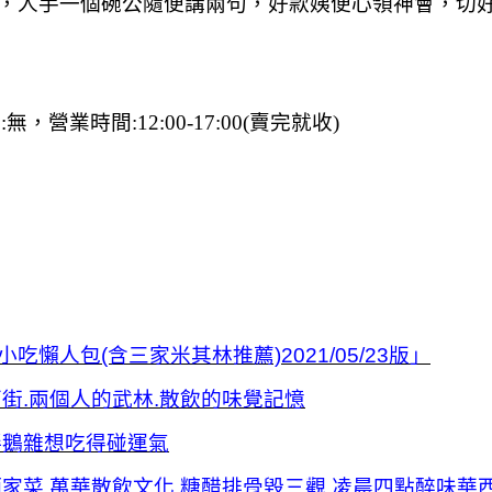
，人手一個碗公隨便講兩句，好款姨便心領神會，切
營業時間:12:00-17:00(賣完就收)
人包(含三家米其林推薦)2021/05/23版」
街.兩個人的武林.散飲的味覺記憶
拌鵝雜想吃得碰運氣
家菜.萬華散飲文化.糖醋排骨毀三觀.凌晨四點醉味華