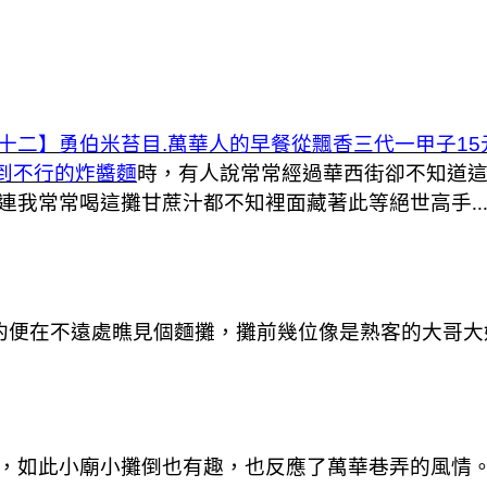
十二】勇伯米苔目.萬華人的早餐從飄香三代一甲子15
嘴到不行的炸醬麵
時，有人說常常經過華西街卻不知道
我常常喝這攤甘蔗汁都不知裡面藏著此等絕世高手...
隱約便在不遠處瞧見個麵攤，攤前幾位像是熟客的大哥
，如此小廟小攤倒也有趣，也反應了萬華巷弄的風情