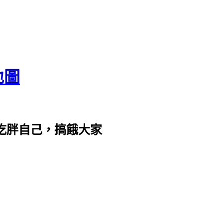
地圖
com。吃胖自己，搞餓大家