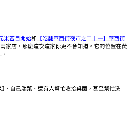
元米苔目開始
和
【吃翻華西街夜市之二十一】華西街
這兩家店，那麼這次這家你更不會知道。它的位置在黃
.。
大姐，自己端菜、還有人幫忙收拾桌面，甚至幫忙洗
。