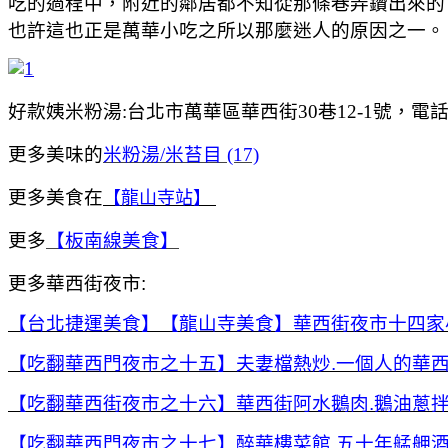
吃的過程中，附近的鄰居都不知從那條巷弄鑽出來的
也許這也正是萬華小吃之所以那麼迷人的原因之一。
好款姨米粉湯:台北市萬華區華西街30巷12-1號，電話:無，
更多美味的
米粉湯/米苔目 (17)
更多美食在
【龍山寺站】
更多
【板南線美食】
更多華西街夜市:
【台北捷運美食】【龍山寺美食】華西街夜市十四家小吃懶
【吃翻華西門夜市之十五】夫妻檔熱炒.一個人的華西
【吃翻華西街夜市之十六】華西街阿水鵝肉.鵝油蔥
【吃翻華西門夜市之十七】醉華樓菜館.五十年艋舺酒