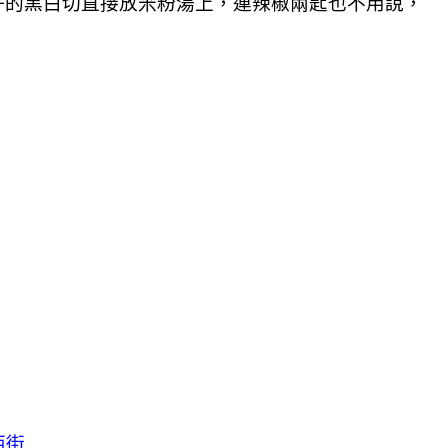
好的黑白切直接放米粉湯上，連辣椒兩匙也不用說，
西街