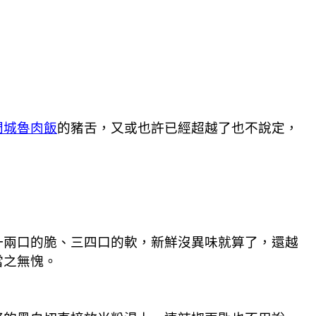
門城魯肉飯
的豬舌，又或也許已經超越了也不說定，
一兩口的脆、三四口的軟，新鮮沒異味就算了，還越
當之無愧。