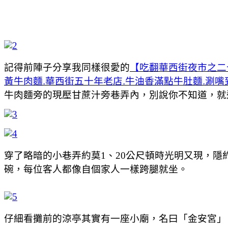
記得前陣子分享我同樣很愛的
【吃翻華西街夜市之二
黃牛肉麵.華西街五十年老店.牛油香滿點牛肚麵.涮
牛肉麵旁的現壓甘蔗汁旁巷弄內，別說你不知道，就連
穿了略暗的小巷弄約莫1、20公尺頓時光明又現，
碗，每位客人都像自個家人一樣跨腿就坐。
仔細看攤前的涼亭其實有一座小廟，名曰「金安宮」