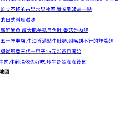
仍屹立不搖的古早水果冰室.營業到凌晨一點
街的日式料理滋味
新鮮魷魚.超大肥美虱目魚肚.香菇魯肉飯
五十年老店.牛油香滿點牛肚麵.涮嘴到不行的炸醬麵
餐從飄香三代一甲子15元米苔目開始
牛肉.牛雜湯依舊好吃.炒牛骨髓滿滿鑊氣
地圖