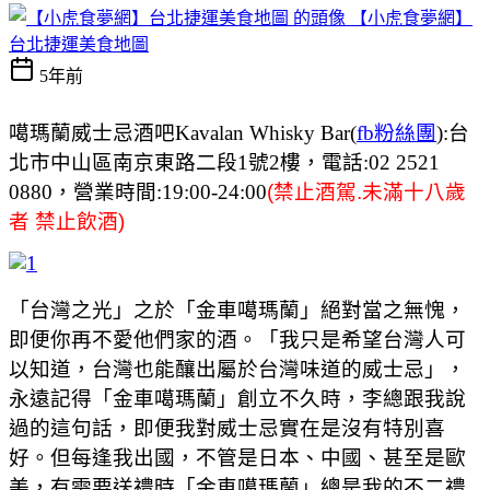
【小虎食夢網】
台北捷運美食地圖
5年前
噶瑪蘭威士忌酒吧
Kavalan Whisky Bar(
fb粉絲團
):台
北市中山區南京東路二段1號2樓，電話:02 2521
0880，營業時間:19:00-24:00
(禁止酒駕.未滿十八歲
者 禁止飲酒)
「台灣之光」之於「金車噶瑪蘭」絕對當之無愧，
即便你再不愛他們家的酒。「我只是希望台灣人可
以知道，台灣也能釀出屬於台灣味道的威士忌」，
永遠記得「金車噶瑪蘭」創立不久時，李總跟我說
過的這句話，即便我對威士忌實在是沒有特別喜
好。但每逢我出國，不管是日本、中國、甚至是歐
美，有需要送禮時「金車噶瑪蘭」總是我的不二禮