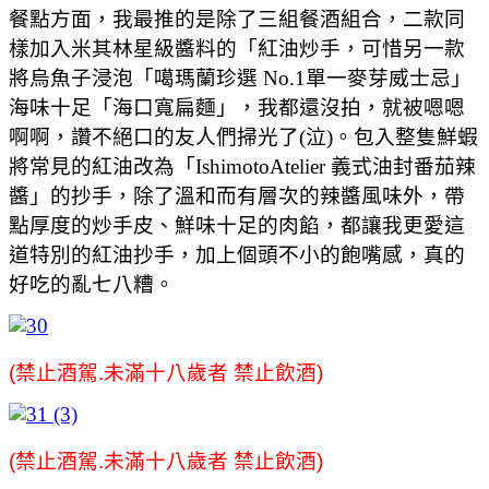
餐點方面，我最推的是除了三組餐酒組合，二款同
樣加入米其林星級醬料的「紅油炒手，可惜另一款
將烏魚子浸泡「噶瑪蘭珍選 No.1單一麥芽威士忌」
海味十足「海口寬扁麵」，我都還沒拍，就被嗯嗯
啊啊，讚不絕口的友人們掃光了(泣)。包入整隻鮮蝦
將常見的紅油改為「IshimotoAtelier 義式油封番茄辣
醬」的抄手，除了溫和而有層次的辣醬風味外，帶
點厚度的炒手皮、鮮味十足的肉餡，都讓我更愛這
道特別的紅油抄手，加上個頭不小的飽嘴感，真的
好吃的亂七八糟。
(禁止酒駕.未滿十八歲者 禁止飲酒)
(禁止酒駕.未滿十八歲者 禁止飲酒)