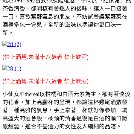
成為1+1=3的日式茶飲雞尾酒。不同於「話家常」的
茶香清香，卻同樣有著迷人的後味，讓人一口接著
一口，喜歡紫蘇氣息的朋友，不妨試著讓紫蘇菜在
酒裡多包一會兒，全新的滋味包準讓你更口味一
新。
(禁止酒駕.未滿十八歲者 禁止飲酒)
(禁止酒駕.未滿十八歲者 禁止飲酒)
⼩仙女/Ethereal以柑橘和⽩酒元素為主，卻有著淡淡
的花香，加上高腳杯的呈現，都讓這杯雞尾酒散發
著一種高雅的氣息，手上拿著一杯就好像參加一場
高盛大的酒會般，橘類的清香過後是白酒的順口微
酸甜澀，適合不甚酒力的女性友人細細的品嚐。