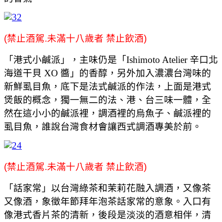
(禁止酒駕.未滿十八歲者 禁止飲酒)
「港式小鹹派」，主味仍是「Ishimoto Atelier 辛口北
海道干貝 XO 醬」的香醇，另外加入濃濃台灣味的
新鮮虱目魚，底下是法式鹹派的作法，上面是港式
煲飯的概念，獨一無二的法、港、台三味一體，全
然在這小小的鹹派裡，調酒裡的烏魚子、鹹派裡的
虱目魚，誰說台灣食材會讓西式調酒專美於前。
(禁止酒駕.未滿十八歲者 禁止飲酒)
「話家常」以台灣綠茶和茉莉花融入調酒，又像茶
又像酒，象徵年節拜年泡茶話家常的意象。入口有
像港式香片茶的清新，後段是淡淡的酒意相伴，清