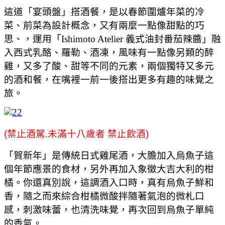
這道「宴頭盤」搭酒餐，是以春節圍爐年菜的冷
菜、前菜為設計概念，又有兩麼一點像甜點的巧
思、，運用「Ishimoto Atelier 義式油封番茄辣醬」融
入西式乳酪、羅勒、酒凍，風味有一點像另類的醉
雞，又多了酸、甜等不同的元素，兩個獨特又多元
的酒和餐，在嘴裡一前一後搭出更多有趣的味覺之
旅。
(禁止酒駕.未滿十八歲者 禁止飲酒)
「賀新年」是傳統日式雞尾酒，大膽加入烏魚子這
個年節應景的食材，另外再加入象徵大吉大利的柑
橘。你還真別說，這調酒入口時，真有烏魚子鮮和
香，隨之而來綜合柑橘微酸拌隨著氣泡的微札口
感，刺激味蕾，也清洗味覺，再次回到烏魚子單純
的香氣。