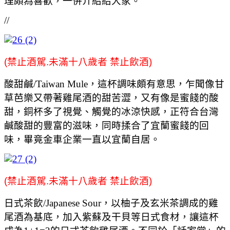
理頗為喜歡，一併介紹給大家。
//
(禁止酒駕.未滿十八歲者 禁止飲酒)
酸甜鹹/Taiwan Mule，這杯調味頗有意思，乍聞像⽢
草芭樂又帶著雞尾酒的甜苦澀，又有像是蜜餞的酸
甜，銅杯多了視覺、觸覺的冰涼快感，正符合台灣
鹹酸甜的豐富的滋味，同時揉合了宜蘭蜜餞的回
味，畢竟金車企業一直以宜蘭自居。
(禁止酒駕.未滿十八歲者 禁止飲酒)
⽇式茶飲/Japanese Sour，以柚⼦及⽞米茶調成的雞
尾酒為基底，加入紫蘇及⼲⾙等日式食材，讓這杯