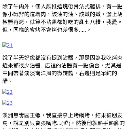
除了牛肉外，個人頗推這塊帶骨法式豬排，有一點
像小戰斧的這塊肉，該油的油、該嫩的嫩，灑上胡
椒鹽再烤，就算不沾醬都好吃的亂七八糟，我愛。
但，同樣的會烤不會烤也差很多.....。
說了半天好像都沒有提到沾醬，那是因為我吃烤肉
近來都很少沾醬...店裡的沾醬有一點偏台，尤其是
中間帶著淡淡南洋風的微辣醬，右邊則是單純的
醋。
澳洲無毒國王蝦，我直接拿上烤網烤，結果被朋友
罵，說是別只會張嘴吃...(泣)，然後他就熟手熟腳的