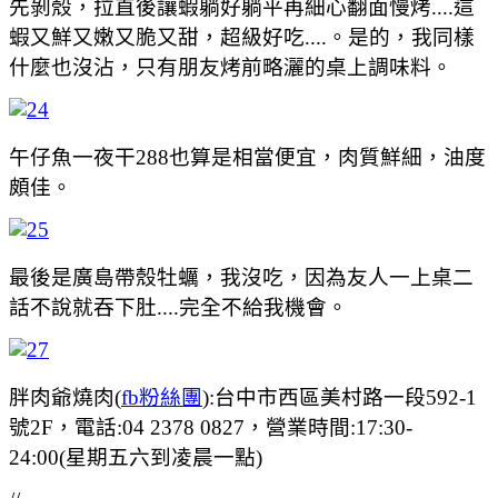
先剝殼，拉直後讓蝦躺好躺平再細心翻面慢烤....這
蝦又鮮又嫩又脆又甜，超級好吃....。是的，我同樣
什麼也沒沾，只有朋友烤前略灑的桌上調味料。
午仔魚一夜干288也算是相當便宜，肉質鮮細，油度
頗佳。
最後是廣島帶殼牡蠣，我沒吃，因為友人一上桌二
話不說就吞下肚....完全不給我機會。
胖肉爺燒肉(
fb粉絲團
):台中市西區美村路一段592-1
號2F，電話:04 2378 0827，營業時間:17:30-
24:00(星期五六到凌晨一點)