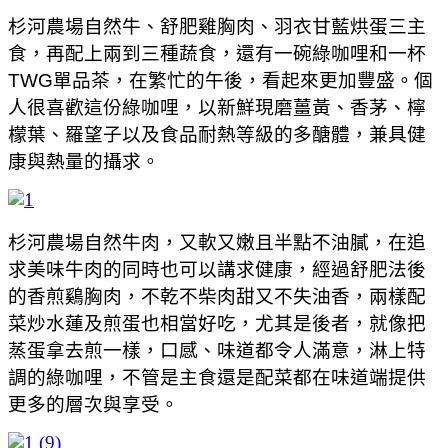
杉河農場自然牛、舒肥雞胸肉、羽衣甘藍烘蛋三主
食，再配上兩到三種蔬食，還有一碗綠咖哩和一杯
TWG
單品茶，在繁忙的午後，看起來更加豐盛。個
人很喜歡這份綠咖哩，以新鮮現磨薑黃、香茅、檸
檬葉、羅望子以及食品耐熱等級的多醣體，兼具健
康與熱量的攝求。
杉河農場自然牛肉，又軟又嫩且半點不油膩，在追
求美味牛肉的同時也可以講求健康，經過舒肥法後
的香煎鷄胸肉，不乾不柴肉甜又不失油香，兩樣配
菜炒水蓮及煎蛋也相當好吃，尤其是後者，就像把
蒸蛋拿去煎一樣，口感、味道都令人滿意，淋上特
調的綠咖哩，不管是主食還是配菜都在味道端提供
更多的層次與享受。