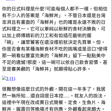
你的日式料理是什麼?可能每個人都不一樣，但相信
有不少人的答案是「海鮮丼」。不管日本還是台灣
澎湃且有畫面的「海鮮丼」也的確是永遠不敗的日
式料理之一。它可以單純以新鮮的食材決勝負，可
以加上師傅精彩的刀工和有如插花藝術的擺
「碗」，讓眾饕客在還沒嚐前就決定先買單。但，
你是否會有某種海鮮食材不吃的挑嘴或是忌口?使得
那一碗看似豐富完美的「海鮮丼」留下一點點美中
不足的遺憾?那麼，這一碗可以依自己飲食習慣、甚
至是審美觀的「海鮮丼」就顯得貼心許多。
很難想像這麼日式的外觀，開在這一年多了，我居
然一無所知....還自詡是日本控.....。就友人的說法，
這裡中午現在改成賣日式簡餐、定食，生魚片、海
鮮丼、握壽司等晚場才有供應。外觀看起來頗大，