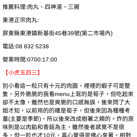
推薦料理:肉丸、四神湯、三腸
東港正宗肉丸:
屏東縣東港鎮新基街45巷39號(第二市場內)
電話:08 832 5238
營業時間:0700:17:00
【小虎五四三】
別小看這一粒只有十元的肉圓，裡裡的蝦子可是整
隻，另外脆脆的我看menu上寫的是筍子，但吃起來
卻不太像，雖然也是爽脆的口感無誤，後來問了大
姐才知，以前用的的確是筍子，但後來因為種種考
量(主要是季節)，所以後來改成樹薯之類的。炸的原
味則是以肉餡和香菇為主，雖然後者感覺不是很
多，但一粒也才10元，真心覺得是佛心來著。相對