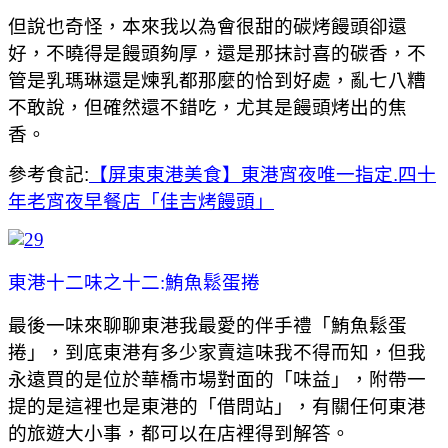
但說也奇怪，本來我以為會很甜的碳烤饅頭卻還
好，不曉得是饅頭夠厚，還是那抹討喜的碳香，不
管是乳瑪琳還是煉乳都那麼的恰到好處，亂七八糟
不敢說，但確然還不錯吃，尤其是饅頭烤出的焦
香。
參考食記:
【屏東東港美食】東港宵夜唯一指定.四十
年老宵夜早餐店「佳吉烤饅頭」
東港十二味之十二:鮪魚鬆蛋捲
最後一味來聊聊東港我最愛的伴手禮「鮪魚鬆蛋
捲」，到底東港有多少家賣這味我不得而知，但我
永遠買的是位於華橋市場對面的「味益」，附帶一
提的是這裡也是東港的「借問站」，有關任何東港
的旅遊大小事，都可以在店裡得到解答。