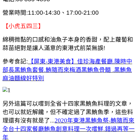
營業時間:11:00-14:30、17:00-21:00
【小虎五四三】
綿稠微黏的口感和油魚子本身的香甜，配上蘿蔔和
蒜苗絕對是讓人滿意的東港式前菜無誤!
參考食記:
【屏東-東港美食】佳珍海產餐廳.陳時中
部長黑鮪魚套餐.鮪隨而來梅酒黑鮪魚骨髓 .黑鮪魚
麻油麵線好特別
另外這篇可以嚐到全省十四家黑鮪魚料理的文章，
也可以就近解饞，但不確定過了黑鮪魚季，這些料
理還有沒有就是了...
2020年東港黑鮪魚祭-鮪隨而來
全台十四家餐廳鮪魚創意料理一次嚐鮮.錯過再等一
年