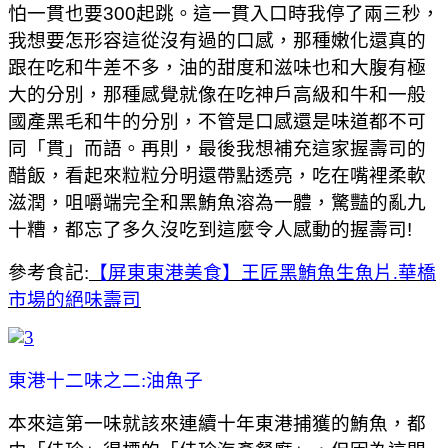
怕一貫也要300起跳。這一貫入口時我停了兩三秒，
我想要怎形容這從沒有過的口感，那種嫩化還真的
跟在吃和牛差不多，油的甜度和滋味也和大腹有極
大的分別，那種感覺就像在吃神戶高級和牛和一般
國產黑毛和牛的分別，不管是口感還是味道都不可
同「貫」而語。再則，最後我想補充這家握壽司的
醋飯，看起來粒粒分明還帶點透亮，吃在嘴裡柔軟
滋潤，咀嚼端完全和黑鮪魚溶為一體，驚豔的亂九
十糟，都忘了多久沒吃到這麼令人感動的握壽司!
參考食記:
【屏東東港美食】王匠黑鮪魚生魚片.華橋
市場的絕味壽司
東港十二味之二:油魚子
本來這第一味就該來連續十年東港捕獲的鮪魚，都