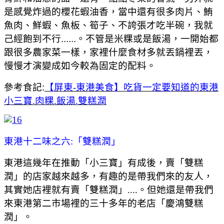
是感覺炸過的櫻花蝦油香，當中還有很多肉片、鮪
魚肉、鮮蝦、魚板、筍子、不誇張才吃半碗，我就
己經飽到不行......。不管是米粿或是飯湯，一開始都
跟很多農家菜一樣，家裡什麼食材多就丟鍋裡丟，
慢慢才演變成如今較為固定的配料。
參考食記:
【屏東-東港美食】吃貨一定要知道的東港
小三寶.肉粿.飯湯.雙糕潤
東港十二味之六:「雙糕潤」
東港這幾年在推動「小三寶」有成後，賣「雙糕
潤」的店家越來越多，有趣的是帶我們來的友人，
其實她店裡就有賣「雙糕潤」....。但她還是帶我們
來東港第二市場裡的三十多年的老店「慶鴻雙糕
潤」。