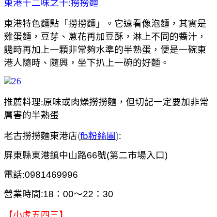
東港十二味之十:撈撈麵
東港特色麵點「撈撈麵」。它遠看像泡麵，其實是
雞蛋麵，豆芽、蔥花再加豆酥，淋上不同的醬汁，
饞時再加上一顆非常夠水準的半熟蛋，便是一碗東
港人隨時、隨興，坐下扒上一碗的好麵。
推薦料理:原味或肉燥撈撈麵，但切記一定要加非常
厲害的半熟蛋
老古撈撈麵東港店
(
fb粉絲團
)
:
屏東縣東港鎮中山路66號(第二市場入口)
電話:0981469996
營業時間:18：00～22：30
【小虎五四三】