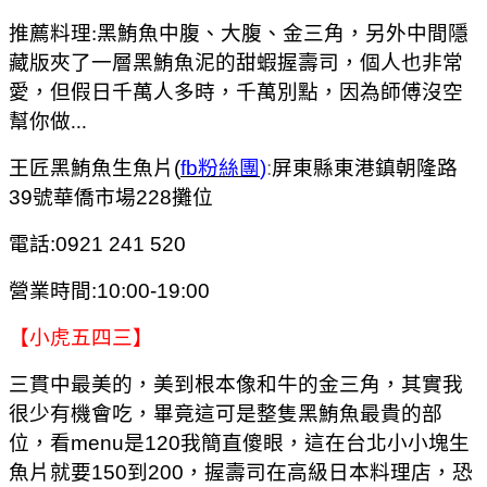
推薦料理:黑鮪魚中腹、大腹、金三角，另外中間隱
藏版夾了一層黑鮪魚泥的甜蝦握壽司，個人也非常
愛，但假日千萬人多時，千萬別點，因為師傅沒空
幫你做...
王匠黑鮪魚生魚片(
fb粉絲團
)
:
屏東縣東港鎮朝隆路
39號華僑市場228攤位
電話:0921 241 520
營業時間:10:00-19:00
【小虎五四三】
三貫中最美的，美到根本像和牛的金三角，其實我
很少有機會吃，畢竟這可是整隻黑鮪魚最貴的部
位，看menu是120我簡直傻眼，這在台北小小塊生
魚片就要150到200，握壽司在高級日本料理店，恐