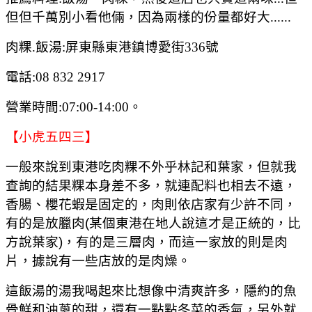
但但千萬別小看他倆，因為兩樣的份量都好大......
肉粿.飯湯:屏東縣東港鎮博愛街336號
電話:08 832 2917
營業時間:07:00-14:00。
【小虎五四三】
一般來說到東港吃肉粿不外乎林記和葉家，但就我
查詢的結果粿本身差不多，就連配料也相去不遠，
香腸、櫻花蝦是固定的，肉則依店家有少許不同，
有的是放臘肉(某個東港在地人說這才是正統的，比
方說葉家)，有的是三層肉，而這一家放的則是肉
片，據說有一些店放的是肉燥。
這飯湯的湯我喝起來比想像中清爽許多，隱約的魚
骨鮮和油蔥的甜，還有一點點冬菜的香氣，另外就