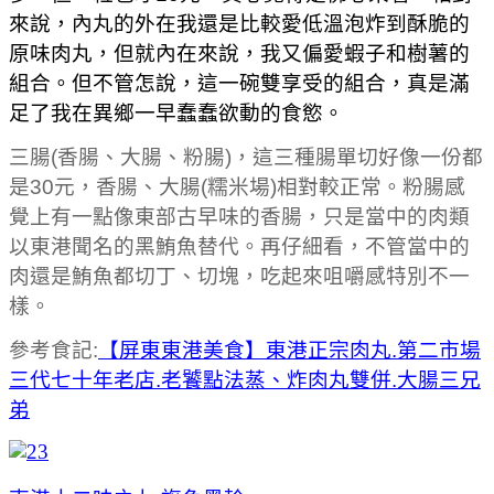
來說，內丸的外在我還是比較愛低溫泡炸到酥脆的
原味肉丸，但就內在來說，我又偏愛蝦子和樹薯的
組合。但不管怎說，這一碗雙享受的組合，真是滿
足了我在異鄉一早蠢蠢欲動的食慾。
三腸(香腸、大腸、粉腸)，這三種腸單切好像一份都
是30元，香腸、大腸(糯米場)相對較正常。
粉腸感
覺上有一點像東部古早味的香腸，只是當中的肉類
以東港聞名的黑鮪魚替代。再仔細看，不管當中的
肉還是鮪魚都切丁、切塊，吃起來咀嚼感特別不一
樣。
參考食記:
【屏東東港美食】東港正宗肉丸.第二市場
三代七十年老店.老饕點法蒸、炸肉丸雙併.大腸三兄
弟