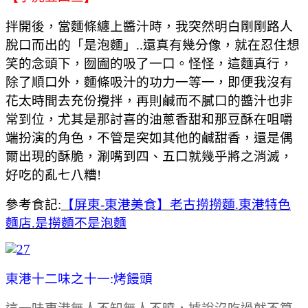
拌開後，當麵條纏上醬汁時，我突然明白剛剛路人
脫口而出的「是泡麵」..還真有幾分像，就在忍住想
笑的念頭下，囫圇的吸了一口。怪怪，這麵真行，
除了順口外，麵條吸汁的功力一等一，即便我沒有
花太時間去充份攪拌，再則鹹而不膩口的醬汁也非
常到位，尤其是那討喜的油蔥香甜和那豆酥在咀嚼
端扮演的角色，不管是突如其他的鹹甜香，還是偶
爾出現的酥脆，涮嘴到四、五口就幾乎將之消滅，
好吃的亂七八糟!
參考食記:
【屏東-東港美食】老古撈撈麵.東港特色
麵店.是撈麵不是泡麵
東港十二味之十一:烤饅頭