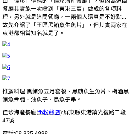
由「佳珍」得標的「佳珍海產餐廳」，但因為這間
餐廳其實能一次嚐到「東港三寶」做成的各項料
理，另外就是這間餐廳，一兩個人還真是不好點...
故先介紹了「王匠黑鮪魚生魚片」，但其實兩家在
東港都相當知名就是了。
推薦料理:黑鮪魚五月套餐、黑鮪魚生魚片、梅酒黑
鮪魚骨髓、油魚子、烏魚子串。
佳珍海產餐廳
(
fb粉絲團
)
:屏東縣東港鎮光復路二段
47號
電話:08 835 4898