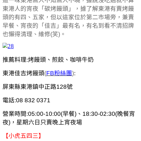
這一味東港無人不知無人不曉，據說沒吃過就不算
東港人的宵夜「碳烤饅頭」，據了解東港有賣烤饅
頭的有四、五家，但以這家位於第二市場旁，兼賣
早餐、宵夜的「佳吉」最有名，有名到看不清招牌
也懶得清理、維修(笑)。
推薦料理:烤饅頭、煎餃、咖啡牛奶
東港佳吉烤饅頭
(
FB粉絲團
)
:
屏東縣東港鎮中正路128號
電話:08 832 0371
營業時間:05:00-10:00(早餐)、18:30-02:30(晚餐宵
夜)，星期六日只賣晚上宵夜場
【小虎五四三】