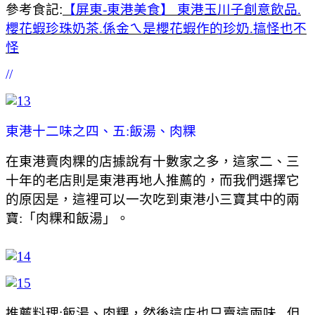
參考食記:
【屏東-東港美食】 東港玉川子創意飲品.
櫻花蝦珍珠奶茶.係金ㄟ是櫻花蝦作的珍奶.搞怪也不
怪
//
東港十二味之四、五:飯湯、肉粿
在東港賣肉粿的店據說有十數家之多，這家二、三
十年的老店則是東港再地人推薦的，而我們選擇它
的原因是，這裡可以一次吃到東港小三寶其中的兩
寶:「肉粿和飯湯」。
推薦料理:飯湯、肉粿，然後這店也只賣這兩味...但