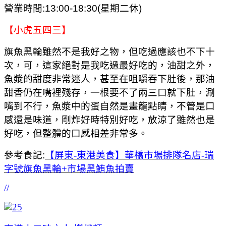
營業時間:13:00-18:30(星期二休)
【小虎五四三】
旗魚黑輪雖然不是我好之物，但吃過應該也不下十
次，可，這家絕對是我吃過最好吃的，油甜之外，
魚漿的甜度非常迷人，甚至在咀嚼吞下肚後，那油
甜香仍在嘴裡殘存，一根要不了兩三口就下肚，涮
嘴到不行，魚漿中的蛋自然是畫龍點睛，不管是口
感還是味道，剛炸好時特別好吃，放涼了雖然也是
好吃，但整體的口感相差非常多。
參考食記:
【屏東-東港美食】華橋市場排隊名店-瑞
字號旗魚黑輪+市場黑鮪魚拍賣
//