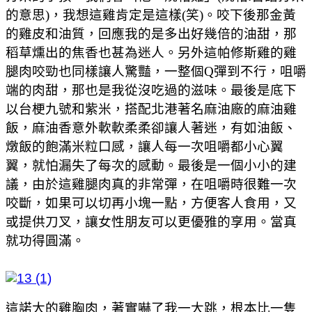
的意思)，我想這雞肯定是這樣(笑)。
咬下後那金黃
的雞皮和油質，回應我的是多出好幾倍的油甜，那
稻草燻出的焦香也甚為迷人。另外這帕修斯雞的雞
腿肉咬勁也同樣讓人驚豔，一整個Q彈到不行，咀嚼
端的肉甜，那也是我從沒吃過的滋味。最後是底下
以台梗九號和紫米，搭配北港著名麻油廠的麻油雞
飯，麻油香意外軟軟柔柔卻讓人著迷，有如油飯、
燉飯的飽滿米粒口感，讓人每一次咀嚼都小心翼
翼，就怕漏失了每次的感動。最後是一個小小的建
議，由於這雞腿肉真的非常彈，在咀嚼時很難一次
咬斷，如果可以切再小塊一點，方便客人食用，又
或提供刀叉，讓女性朋友可以更優雅的享用。當真
就功得圓滿。
這諾大的雞胸肉，著實嚇了我一大跳，根本比一隻