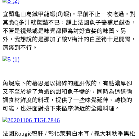
宜蘭龜山島鐵甲龍蝦(角蝦)，早前不止一次吃過，對
其脆Q多汁就驚豔不已，舖上法國魚子醬補足鹹香，
不管是視覺或是味覺都極為討好貪婪的味蕾。另
外，我想說的是那加了酸V梅汁的白蘆筍十足開胃，
清爽到不行。
角蝦底下的慕思是以搗碎的雞肝做的，有點濃厚卻
又不至於搶了角蝦的甜和魚子醬的，同時為這道強
調食材鮮度的料理，提供了一些味覺延伸、轉換的
可能，也好面對接下來循序漸近的全雞料理。
法國Rougié鴨肝 / 彰化茉莉白木耳 / 義大利秋季黑松