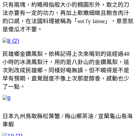
只有兩塊，約略拇指般大小的橢圓形外，取之的刀
法亦要有一定的功力，再加上軟嫩細緻且飽含肉汁
的口感，在法國料理被稱為「sot l'y laisse」，意思就
是傻瓜才不要。
民雄鄉金鑽鳳梨。依稀記得上次來喝到的這經過48
小時的冰滴鳳梨汁，用的是八卦山的金鑽鳳梨，這
次則改成民雄鄉。同樣好喝無誤，但不曉得是不是
早有預期，直覺甜度不像上次那麼醇香，感動也少
了一點。
日本九州鳥取縣松葉蟹 / 梅山鄉茶油 / 宜蘭龜山島海
車蝦