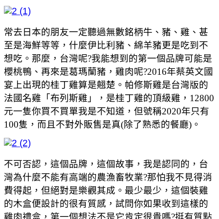
常去日本的朋友一定聽過無數銘柄牛、豬、雞、甚
至是海鮮等等，什麼伊比利豬、綿羊豬更是吃到不
想吃。那麼，台灣呢?我能想到的第一個品牌可能是
櫻桃鴨、再來是葛瑪蘭豬，雞肉呢?2016年蔡英文國
宴上出現的桂丁雞算是翹楚。帕修斯雞是台灣版的
法國名雞「布列斯雞」，是桂丁雞的頂級雞，12800
元一隻你買不買單我是不知道，但號稱2020年只有
100隻，而且不對外販售是真(除了熟悉的餐廳)。
不可否認，這個品牌，這個故事，我是認同的，台
灣為什麼不能有高端的農漁畜牧業?那怕我不見得消
費得起，但絕對是樂觀其成。最少最少，這個裝雞
的木盒便設計的很有質感，試問你如果收到這樣的
雞肉禮盒，第一個想法不是它肯定很貴嗎?挺有質點