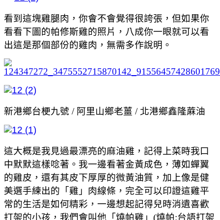
看到這塊雞腿肉，你會不會覺得很誇張，但如果你
看看下圖的帕修斯雞的照片，八成你一眼就可以看
出這是那個部份的雞肉，無需多作說明。
新港鄉台梗九號 / 阿里山鄉老薑 / 北港鄉鑫隆蔴油
這大概是我見過最漂亮的麻油雞，記得上菜時我口
中默默這樣唸著。我一邊看著金黃成色，薄如蟬翼
的雞皮，還有其皮下厚厚的微黃油質，加上像是健
美選手練出的「雞」肉線條，完全可以印證這雞平
常的生活是如何精彩，一邊想起記得兒時消遺喜歡
打架的小孩，我們會叫他「燒帕雞」(燒帕:台語打架