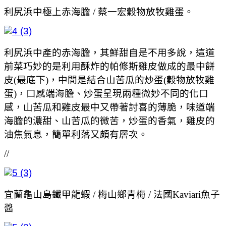
利尻浜中極上赤海膽 / 蔡一宏穀物放牧雞蛋。
利尻浜中產的赤海膽，其鮮甜自是不用多說，這道
前菜巧妙的是利用酥炸的帕修斯雞皮做成的最中餅
皮(最底下)，中間是結合山苦瓜的炒蛋(穀物放牧雞
蛋)，口感端海膽、炒蛋呈現兩種微妙不同的化口
感，山苦瓜和雞皮最中又帶著討喜的薄脆，味道端
海膽的濃甜、山苦瓜的微苦，炒蛋的香氣，雞皮的
油焦氣息，簡單利落又頗有層次。
//
宜蘭龜山島鐵甲龍蝦 / 梅山鄉青梅 / 法國Kaviari魚子
醬