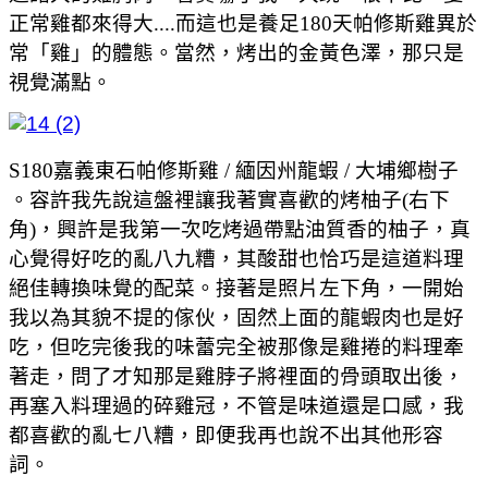
正常雞都來得大....而這也是養足180天帕修斯雞異於
常「雞」的體態。當然，烤出的金黃色澤，那只是
視覺滿點。
S180嘉義東石帕修斯雞 / 緬因州龍蝦 / 大埔鄉樹子
。容許我先說這盤裡讓我著實喜歡的烤柚子(右下
角)，興許是我第一次吃烤過帶點油質香的柚子，真
心覺得好吃的亂八九糟，其酸甜也恰巧是這道料理
絕佳轉換味覺的配菜。接著是照片左下角，一開始
我以為其貌不提的傢伙，固然上面的龍蝦肉也是好
吃，但吃完後我的味蕾完全被那像是雞捲的料理牽
著走，問了才知那是雞脖子將裡面的骨頭取出後，
再塞入料理過的碎雞冠，不管是味道還是口感，我
都喜歡的亂七八糟，即便我再也說不出其他形容
詞。