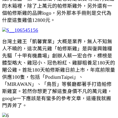
的木箱裡，除了上萬元的帕修斯雞外，另外還有一
個帕修斯雞的品牌logo，另外那本手冊則是交代為
什麼這隻雞值12800元。
台灣土雞王「凱馨實業」大概是業界，無人不知無
人不曉的，這次萬元雞「帕修斯雞」是與復興雜糧
先驅「十甲有機農場」創辦人蔡一宏合作，標榜是
體型略大、雞冠小、冠色粉紅、雞腳粗養足180天的
閹公雞。首批180天帕修斯雞日前上市，年底前限量
供應100隻，包括「PodiumTaipei」、
「MIRAWAN」、「鳥哲」等餐廳都著手打造帕修
斯雞宴。若然你想更了解這隻身價不凡的萬元雞，
google一下應該是有蠻多的參考文章，這邊我就搬
門弄斧了。