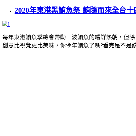
2020年東港黑鮪魚祭-鮪隨而來全台
每年東港鮪魚季總會帶動一波鮪魚的嚐鮮熱朝，但除
創意比視覺更比美味，你今年鮪魚了嗎?看完是不是該