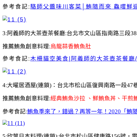
參考食記:
駱師父醬味川客菜│鮪隨而來 鱻嚐鮮
3:阿義師的大茶壺茶餐廳:台北市文山區指南路三段38
推薦鮪魚創意料理:
烏龍蒜香鮪魚肚
參考食記:
木柵貓空美食|
阿義師的大茶壺茶餐廳
4:大曜居酒屋(連鎖)：台北市松山區復興南路一段47巷1號，
推薦鮪魚創意料理:
經典鮪魚沙拉 、鮮鮪魚丼、干煎
參考食記:
鮪魚季來了，錯過？再等一年！2020「鮪
5:欣葉日本料理(連鎖):台北市松山區健康路156號，電話：0