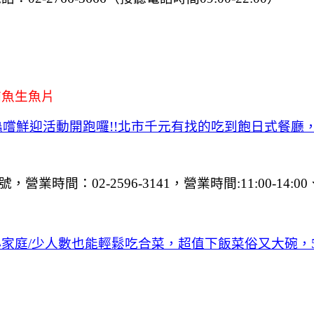
鮪魚生魚片
鱻嚐鮮迎活動開跑囉!!北市千元有找的吃到飽日式餐廳
間：02-2596-3141，營業時間:11:00-14:00、17
小家庭
/少人數也能輕鬆吃合菜，超值下飯菜俗又大碗，