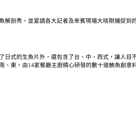
魚解剖秀，並宴請各大記者及來賓現場大啖剛捕捉到
了日式的生魚片外，還包含了台、中、西式，讓人目
南、東，由14家餐廳主廚精心研發的數十道鮪魚創意