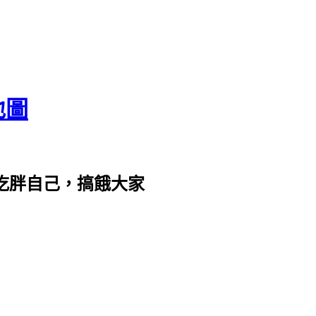
地圖
com。吃胖自己，搞餓大家