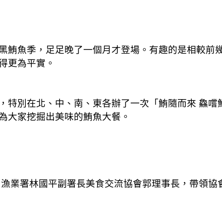
黑鮪魚季，足足晚了一個月才登場。有趣的是相較前
得更為平實。
，特別在北、中、南、東各辦了一次「鮪隨而來 鱻嚐
為大家挖掘出美味的鮪魚大餐。
由漁業署林國平副署長美食交流協會郭理事長，帶領協