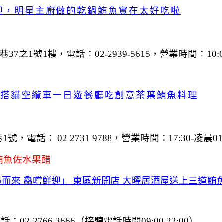
迎，明星主廚做的乾鍋鮪魚實在太好吃啦
巷37之1號1樓，
電話：02-2939-5615，
營業時間：10:0
/搭貓空纜車一日遊餐廳吃創意茶葉鮪魚料理
電話： 02 2731 9788，營業時間：17:30-凌晨01
鮪魚佐水果醋
隨而來 鱻嚐鮮迎」 東區新開店 大曜居酒屋送上三道鮪
2-2766-3666（接聽電話時間09:00-22:00）