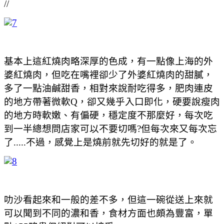
//
基本上這紅燒肉略深厚的色成，有一點像上海的外
婆紅燒肉，但吃在嘴裡卻少了外婆紅燒肉的甜膩，
多了一點油鹹甜香，相對來說耐吃得多，肥肉連皮
的地方帶著微軟Q，卻又幾乎入口即化，硬要說瘦肉
的地方時軟嫩、有偏硬，穩定度不那麼好，每次吃
到一半總想問店家可以不要切嗎?但每次來又每次忘
了.....不過，感覺上是燒前就先切好的就是了。
叻沙看起來和一般的差不多，但這一碗從送上來就
可以聞到不同的濃和香，食材方面也頗為豐富，單