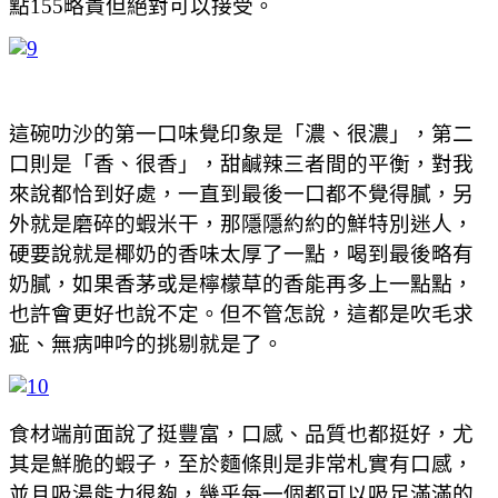
點155略貴但絕對可以接受。
這碗叻沙的第一口味覺印象是「濃、很濃」，第二
口則是「香、很香」，甜鹹辣三者間的平衡，對我
來說都恰到好處，一直到最後一口都不覺得膩，另
外就是磨碎的蝦米干，那隱隱約約的鮮特別迷人，
硬要說就是椰奶的香味太厚了一點，喝到最後略有
奶膩，如果香茅或是檸檬草的香能再多上一點點，
也許會更好也說不定。但不管怎說，這都是吹毛求
疵、無病呻吟的挑剔就是了。
食材端前面說了挺豐富，口感、品質也都挺好，尤
其是鮮脆的蝦子，至於麵條則是非常札實有口感，
並且吸湯能力很夠，幾乎每一個都可以吸足滿滿的