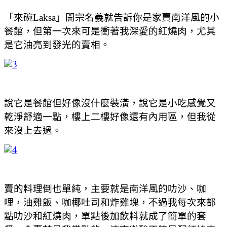
「來碗Laksa」開宗名義就告訴你是家賣南洋風的小
餐館，但第一次來可是衝著我深愛的紅燒肉，尤其
是它油亮到發光的賣相。
說它是餐館但好像沒什麼裝潢，說它是小吃感覺又
乾淨舒適一點，樓上二樓好像還有內用區，但我從
來沒上去過。
賣的料理倒也單純，主要就是南洋風的叻沙、咖
哩，油雞飯、咖椰吐司和炸雞塊，不過我每次來都
點叻沙和紅燒肉，單點後加飲料就成了簡單的套