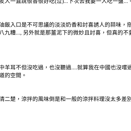
一直說很香很好吃(泣)...下次去我要一人吃一盤...
油飯入口是不可思議的淡淡奶香和討喜誘人的蒜味，
九糟..., 另外就是那薑泥下的微妙且討喜，但真的
羊耳不但沒吃過，也沒聽過....就算我在中國也沒
道的空間。
清二楚，涼拌的風味倒是和一般的涼拌料理沒太多差