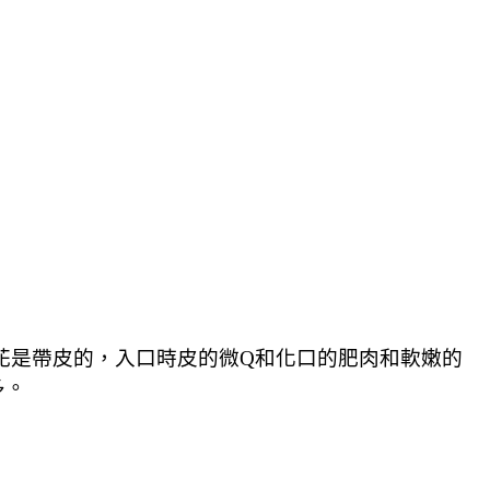
花是帶皮的，入口時皮的微Q和化口的肥肉和軟嫩的
多。