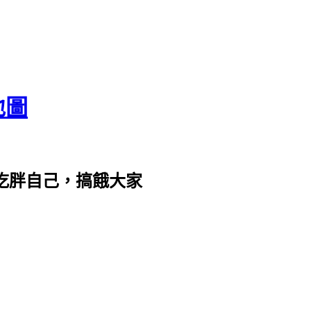
地圖
com。吃胖自己，搞餓大家