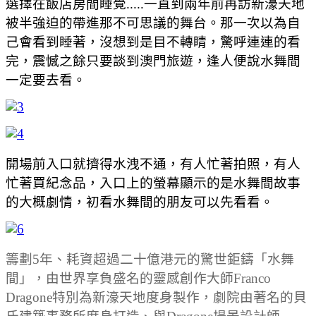
選擇在飯店房間睡覺.....一直到兩年前再訪新濠天地
被半強迫的帶進那不可思議的舞台。那一次以為自
己會看到睡著，沒想到是目不轉睛，驚呼連連的看
完，震憾之餘只要談到澳門旅遊，逢人便說水舞間
一定要去看。
開場前入口就擠得水洩不通，有人忙著拍照，有人
忙著買紀念品，入口上的螢幕顯示的是水舞間故事
的大概劇情，初看水舞間的朋友可以先看看。
籌劃5年、耗資超過二十億港元的驚世鉅鑄「水舞
間」，由世界享負盛名的靈感創作大師Franco
Dragone特別為新濠天地度身製作，劇院由著名的貝