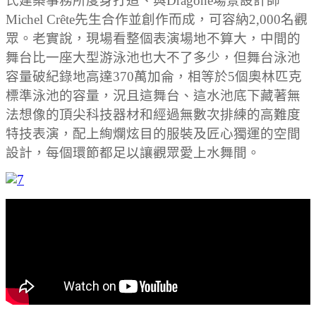
氏建築事務所度身打造、與Dragone場景設計師
Michel Crête先生合作並創作而成，可容納2,000名觀
眾。老實說，現場看整個表演場地不算大，中間的
舞台比一座大型游泳池也大不了多少，但
舞台泳池
容量破紀錄地高達370萬加侖，相等於5個奧林匹克
標準泳池的容量，況且這舞台、這水池底下藏著無
法想像的頂尖科技器材和經過無數次排練的高難度
特技表演，配上絢爛炫目的服裝及匠心獨運的空間
設計，每個環節都足以讓觀眾愛上水舞間。