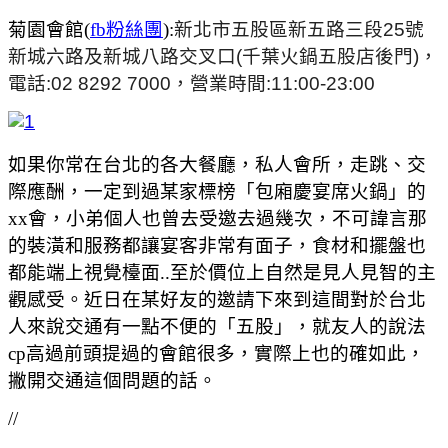
菊園會館(
fb粉絲團
):
新北市五股區新五路三段25號
新城六路及新城八路交叉口(千葉火鍋五股店後門)，
電話:02 8292 7000，營業時間:11:00-23:00
如果你常在台北的各大餐廳，私人會所，走跳、交
際應酬，一定到過某家標榜「包廂慶宴席火鍋」的
xx會，小弟個人也曾去受邀去過幾次，不可諱言那
的裝潢和服務都讓宴客非常有面子，食材和擺盤也
都能端上視覺檯面..至於價位上自然是見人見智的主
觀感受。近日在某好友的邀請下來到這間對於台北
人來說交通有一點不便的「五股」，就友人的說法
cp高過前頭提過的會館很多，實際上也的確如此，
撇開交通這個問題的話。
//