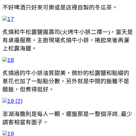
不好啤酒只好來可樂或是店裡自製的冬瓜茶。
炙燒和牛松露鹽握壽司(火烤牛小排二擇一)，當天是
有桌邊服務，主廚現場炙燒牛小排，捲起來後再灑
上松露海鹽。
炙燒過的牛小排油質甜美，微妙的松露鹽和點綴的
蔥花也加了一點點分數，另外就是中間的飯雖不是
醋飯，但煮得挺好。
澎湖海膽則是每人一顆，擺盤那是一整個浮誇..最少
請客相當有面子。