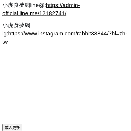
小虎食夢網line@:
https://admin-
official.line.me/12182741/
小虎食夢網
ig:
https://www.instagram.com/rabbit38844/?hl=zh-
tw
載入更多