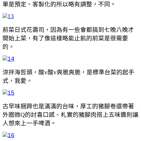
單是預定、客製化的所以略有調整，不同。
前菜日式花壽司，因為有一些會都搞到七晚八晚才
開始上菜，有了像這樣略能止飢的前菜是很需要
的。
涼拌海哲頭，酸v酸v爽脆爽脆，是標準台菜的起手
式，我愛。
古早味捆蹄也是滿滿的台味，厚工的豬腳卷還帶著
外圈微Q的討喜口感、札實的豬腳肉搭上五味醬則讓
人想來上一手啤酒。