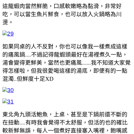
這龍蝦肉當然鮮脆，口感軟嫩略為黏滑，非常好
吃，可以當生魚片鮮食，也可以放入火鍋略為川
燙。
如果同桌的人不反對，你也可以像我一樣煮成這樣
的痛風鍋....不過記得龍蝦頭最好在湯裡煮久一點，
湯會變得更鮮美，當然也更痛風......我不知道大家覺
得怎樣啦，但我很愛喝這樣的湯底，即便有的一點
混濁..但鮮度十足XD
東北角九頭活鮑魚，上桌、甚至是下鍋前還不斷的
在扭動....有時我會覺得不太舒服，但活的也的確比
較新鮮無誤，每人一個煮好直接塞入嘴裡，飽嘴感