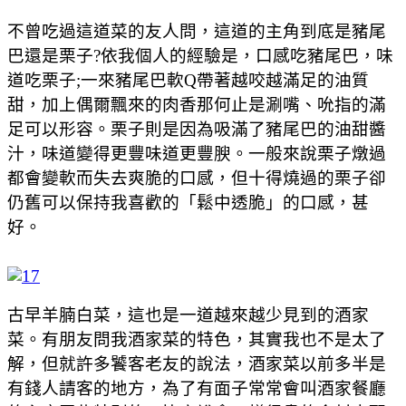
不曾吃過這道菜的友人問，這道的主角到底是豬尾
巴還是栗子?依我個人的經驗是，口感吃豬尾巴，味
道吃栗子;一來豬尾巴軟Q帶著越咬越滿足的油質
甜，加上偶爾飄來的肉香那何止是涮嘴、吮指的滿
足可以形容。栗子則是因為吸滿了豬尾巴的油甜醬
汁，味道變得更豐味道更豐腴。一般來說栗子燉過
都會變軟而失去爽脆的口感，但十得燒過的栗子卻
仍舊可以保持我喜歡的「鬆中透脆」的口感，甚
好。
古早羊腩白菜，這也是一道越來越少見到的酒家
菜。有朋友問我酒家菜的特色，其實我也不是太了
解，但就許多饕客老友的說法，酒家菜以前多半是
有錢人請客的地方，為了有面子常常會叫酒家餐廳