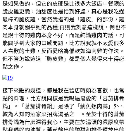
是如果做的，但它的皮硬是比很多大飯店中餐廳的
脆皮雞更脆，油甜度也是恰到好處，真心是我吃過
最棒的脆皮雞，當然我指的是「雞皮」的部份，雞
肉本身就關乎雞的品種;再則我刻意這樣說，倒也不
是說十得的雞肉本身不好，而是純論雞肉的話，可
能關乎到大家的口感問題，比方說我就不太愛很多
人喜歡的土雞，反而愛略為偏軟如海南雞的作法。
但不管怎說這道「脆皮雞」都是個人覺得來十得必
點之作。
接下來點的幾道，都是我在舊店時頗為喜歡，也常
點的料理，比方說同樣是我喝過最愛的「蕃茄排骨
鍋」。「蕃茄排骨鍋」是除了「魷魚螺肉蒜」外，
較為人知的酒家菜招牌湯品之一。至於十得的蕃茄
排骨鍋為什麼深得我心，主要在於湯頭的濃厚度帶
點我偏好的油質，蕃茄熬出的酸甜和排骨釋放出的