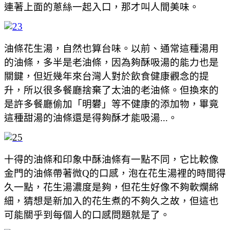
連著上面的蔥絲一起入口，那才叫人間美味。
油條花生湯，自然也算台味。以前、通常這種湯用
的油條，多半是老油條，因為夠酥吸湯的能力也是
關鍵，但近幾年來台灣人對於飲食健康觀念的提
升，所以很多餐廳捨棄了太油的老油條。但換來的
是許多餐廳偷加「明礬」等不健康的添加物，畢竟
這種甜湯的油條還是得夠酥才能吸湯...。
十得的油條和印象中酥油條有一點不同，它比較像
金門的油條帶著微Q的口感，泡在花生湯裡的時間得
久一點，花生湯濃度是夠，但花生好像不夠軟爛綿
細，猜想是新加入的花生煮的不夠久之故，但這也
可能關乎到每個人的口感問題就是了。