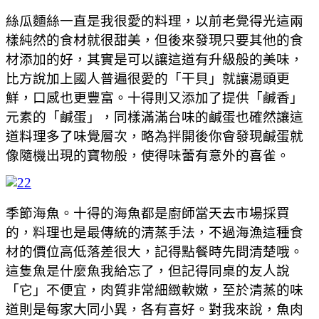
絲瓜麵絲一直是我很愛的料理，以前老覺得光這兩
樣純然的食材就很甜美，但後來發現只要其他的食
材添加的好，其實是可以讓這道有升級般的美味，
比方說加上國人普遍很愛的「干貝」就讓湯頭更
鮮，口感也更豐富。十得則又添加了提供「鹹香」
元素的「鹹蛋」，同樣滿滿台味的鹹蛋也確然讓這
道料理多了味覺層次，略為拌開後你會發現鹹蛋就
像隨機出現的寶物般，使得味蕾有意外的喜雀。
季節海魚。十得的海魚都是廚師當天去市場採買
的，料理也是最傳統的清蒸手法，不過海漁這種食
材的價位高低落差很大，記得點餐時先問清楚哦。
這隻魚是什麼魚我給忘了，但記得同桌的友人說
「它」不便宜，肉質非常細緻軟嫩，至於清蒸的味
道則是每家大同小異，各有喜好。對我來說，魚肉