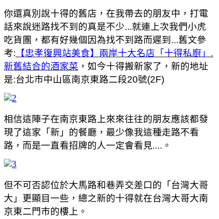
你還真別說十得的舊店，在我帶去的朋友中，打電
話來說迷路找不到的真是不少...就連上次我們小虎
吃貨團，都有好幾個因為找不到路而遲到...舊文參
考:
【忠孝復興站美食】兩岸十大名店「十得私廚」.
新舊結合的酒家菜
，如今十得搬新家了，新的地址
是:台北市中山區南京東路二段20號(2F)
相信這陣子在南京東路上來來往往的朋友應該都發
現了這家「新」的餐廳，最少像我這種走路不看
路，而是一直看招牌的人一定會看見....。
但不可否認位於大馬路和巷弄交差口的「台灣大哥
大」更顯目一些，總之新的十得就在台灣大哥大南
京東二門市的樓上。