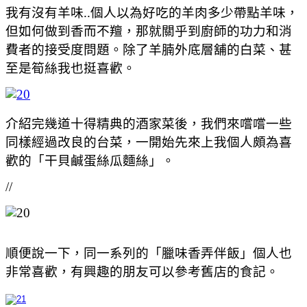
我有沒有羊味..個人以為好吃的羊肉多少帶點羊味，
但如何做到香而不羶，那就關乎到廚師的功力和消
費者的接受度問題。除了羊腩外底層舖的白菜、甚
至是筍絲我也挺喜歡。
介紹完幾道十得精典的酒家菜後，我們來嚐嚐一些
同樣經過改良的台菜，一開始先來上我個人頗為喜
歡的「干貝鹹蛋絲瓜麵絲」。
//
順便說一下，同一系列的「臘味香弄伴飯」個人也
非常喜歡，有興趣的朋友可以參考舊店的食記。