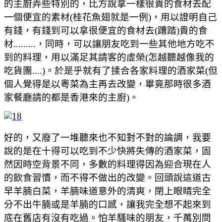
的主廚弄些特別的，比方說拿一樣很貴的食材去配
一個便宜的素材(桂花魚翅就是一例)，用以證明自己
有錢，有錢到可以拿很便宜的食材去(蹧踏)貴的食
材.........，同時，可以讓朋友吃到一些其他地方吃不
到的料理，用以滿足其請客的虛榮(怎越聽越像我的
吃貨團....)。於是乎就有了揉合各家料理的酒家菜(但
個人覺得是以粵菜為主再去改變，畢竟那時很多酒
家餐廳請的都是香港來的主廚)。
好的，又廢了一堆聽來也不知對不對的論調，我要
說的是在十得可以吃到不少快將失傳的酒家菜，固
然因時空背景不同，多數的料理得因為迎合現在人
的飲食習慣，而不得不做出的改變。回頭說這道古
早羊腩白菜，羊腩味道意外的清爽，閉上眼睛完全
分不出牛
腩
或是羊
腩
的口感，讓我完全想不起來到
底在舊店有沒有吃過。怕羊騷味的朋友，千萬別問