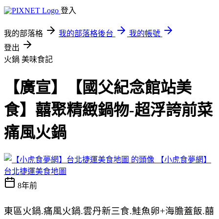
登入
我的部落格
我的部落格後台
我的帳號
登出
火鍋
美味食記
【廣宣】【國父紀念館站美
食】囍聚精緻鍋物-超浮誇前菜
痛風火鍋
【小虎食夢網】
台北捷運美食地圖
8年前
東區火鍋.痛風火鍋.雲丹新三食.鮭魚卵+海膽蓋飯.囍