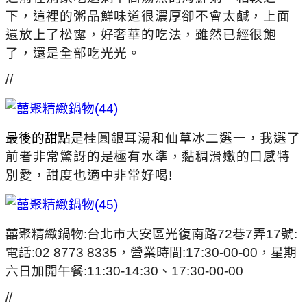
下，這裡的粥品鮮味道很濃厚卻不會太鹹，上面
還放上了松露，好奢華的吃法，雖然已經很飽
了，還是全部吃光光。
//
最後的甜點是
桂圓銀耳湯和
仙草冰二選一，我選了
前者非常驚訝的是極有水準，黏稠滑嫩的口感特
別愛，甜度也適中非常好喝!
囍聚精緻鍋物:
台北市大安區光復南路72巷7弄17號:
電話:02 8773 8335，營業時間:17:30-00-00，星期
六日加開午餐:11:30-14:30、17:30-00-00
//