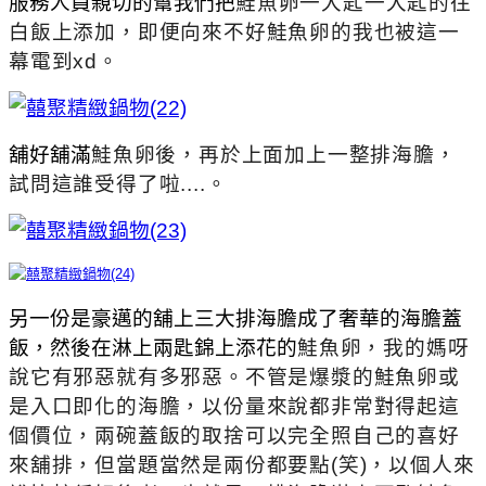
服務人員親切的幫我們把
鮭魚卵一大匙一大匙的往
白飯上添加，即便向來不好
鮭魚卵的我也被這一
幕電到xd。
舖好舖滿
鮭魚卵後，再於上面加上一整排海膽，
試問這誰受得了啦....。
另一份是豪邁的舖上三大排海膽成了奢華的海膽蓋
飯，然後在淋上兩匙錦上添花的
鮭魚卵，我的媽呀
說它有邪惡就有多邪惡。不管是爆漿的鮭魚
卵或
是入口即化的海膽，以份量來說都非常對得起這
個價位，兩碗蓋飯的取捨可以完全照自己的喜好
來舖排，但當題當然是兩份都要點(笑)，以個人來