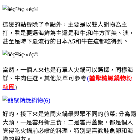
這邊的點餐除了單點外，主要是以雙人鍋物為主
打，看是要選海鮮為主還是和牛;和牛方面美、澳，
甚至是時下最流行的日本A5和牛在這都吃得到。
當然，一個人來也是有單人火鍋可以選擇，同樣海
鮮、牛肉任選。其他
菜單可參考
(
粉
囍聚精緻鍋物
絲團
)
好的，接下來是這間火鍋最與眾不同的前菜; 分為兩
大類，一是雲丹新三食，二是雲丹蓋飯，都是個人
覺得吃火鍋前必嚐的料理，特別是喜歡鮭魚卵和海
膽的朋友。