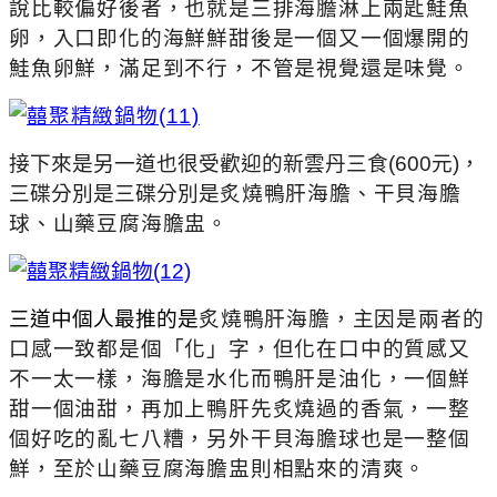
說比較偏好後者，也就是三排海膽淋上兩匙鮭魚
卵，入口即化的海鮮鮮甜後是一個又一個爆開的
鮭魚
卵鮮，滿足到不行，不管是視覺還是味覺。
接下來是另一道也很受歡迎的新雲丹三食(600元)，
三碟分別是
三碟分別是
炙燒鴨肝海膽、干貝海膽
球、山藥豆腐海膽盅。
三道中個人最推的是
炙燒鴨肝海膽，主因是兩者的
口感一致都是個「化」字，但化在口中的質感又
不一太一樣，海膽是水化而鴨肝是油化，一個鮮
甜一個油甜，再加上鴨肝先炙燒過的香氣，一整
個好吃的亂七八糟，另外
干貝海膽球也是一整個
鮮，至於
山藥豆腐海膽盅則相點來的清爽。