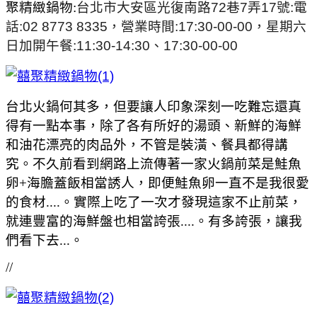
聚精緻鍋物:
台北市大安區光復南路72巷7弄17號:電
話:02 8773 8335，營業時間:17:30-00-00，星期六
日加開午餐:11:30-14:30、
17:30-00-00
台北火鍋何其多，但要讓人印象深刻一吃難忘還真
得有一點本事，除了各有所好的湯頭、新鮮的海鮮
和油花漂亮的肉品外，不管是裝潢、餐具都得講
究。不久前看到網路上流傳著一家火鍋前菜是鮭魚
卵+海膽蓋飯相當誘人，即便鮭魚卵一直不是我很愛
的食材....。實際上吃了一次才發現這家不止前菜，
就連豐富的海鮮盤也相當誇張....。有多誇張，讓我
們看下去...。
//