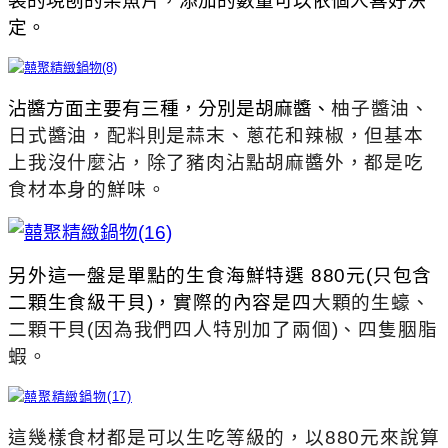
裝的現刨的柴魚片，添加的數量可以依個人喜好決
定。
沾醬方面主要有三種，分別是胡麻醬、
柚子醬油、
日式醬油，配料則是蒜末、蔥花和辣椒，但基本
上我沒什麼沾，除了豬肉沾點胡麻醬外，都是吃
食材本身的鮮味。
另外這一盤是單點的生食海鮮特選 880元(只包含
二顆生食級干貝)，實際的內容是
四
大顆的生蠔、
二顆干貝(因為我們四人特別加了兩個)、四隻胭脂
蝦。
這幾樣食材都是可以生吃等級的，以880元來說算