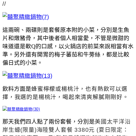
//
這兩碗、兩碟則是套餐原本附的小菜，分別是生魚
片和燉豬骨，其中後者個人相當愛，不管是微甜的
味道還是軟Q的口感，以火鍋店的前菜來說相當有水
準。另外還有開胃的梅子蕃茄和牛蒡絲，都是比較
偏日式的小菜。
飲料方面是
蜂蜜檸檬或楊桃汁，也有熱飲可以選
擇，我選的是楊桃汁，喝起來清爽解膩剛剛好。
那天我們四人點了兩份套餐，分別是
美國太平洋沿
岸生蠔(限量)海陸雙人套餐 3380元 (夏日限定：