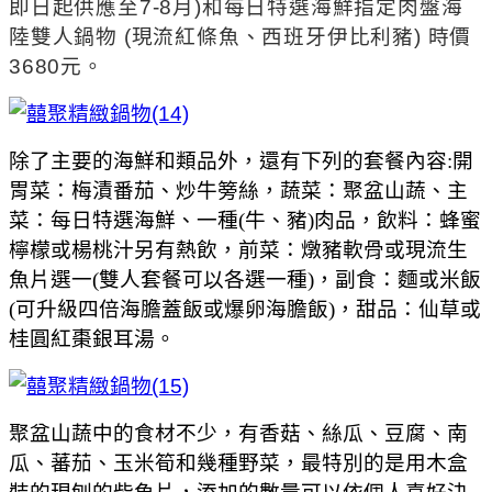
即日起供應至7-8月)和
每日特選海鮮指定肉盤海
陸雙人鍋物 (現流紅條魚、西班牙伊比利豬) 時價
3680元。
除了主要的海鮮和類品外，還有下列的套餐內容:
開
胃菜：梅漬番茄、炒牛篣絲，
蔬菜：聚盆山蔬、
主
菜：每日特選海鮮、一種(牛、豬)肉品，
飲料：蜂蜜
檸檬或楊桃汁另有熱飲，
前菜：燉豬軟骨或現流生
魚片選一(雙人套餐可以各選一種)，副食
：麵或米飯
(可升級四倍海膽蓋飯或爆卵海膽飯
)，
甜品：仙草或
桂圓紅棗銀耳湯。
聚盆山蔬中的食材不少，有香菇、絲瓜、豆腐、南
瓜、蕃茄、玉米筍和幾種野菜，最特別的是用木盒