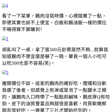
看了一下菜單，鵝肉沒寫時價，心裡踏實了一點，
即便其實也談不上便宜，白飯和鵝油飯一樣的價位
不曉得算不算賺到?
胡亂叫了一桌，拿了張500元鈔票居然不夠...就算我
知道鵝肉不便宜還是嚇了一跳，畢竟一個人小吃可
以吃500也是不容易(笑)。
撇開價位不談，這家的鵝肉的確好吃，煙燻和白斬
我選了後者，但感覺上有淋或是泡了一點鹽水之類
的，讓鵝肉入口時帶了一點點前鹹味，鵝皮厚Q有咬
勁，皮下的油質豐富且夠甜很是喜歡，肉質軟嫩鮮
甜非常好吃，一連塞了三片才開始吃別的。