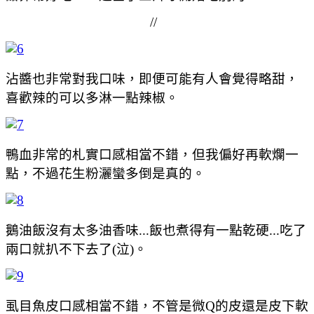
//
沾醬也非常對我口味，即便可能有人會覺得略甜，
喜歡辣的可以多淋一點辣椒。
鴨血非常的札實口感相當不錯，但我偏好再軟爛一
點，不過花生粉灑蠻多倒是真的。
鵝油飯沒有太多油香味...飯也煮得有一點乾硬...吃了
兩口就扒不下去了(泣)。
虱目魚皮口感相當不錯，不管是微Q的皮還是皮下軟