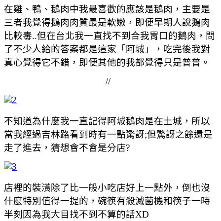
在雞、鴨、鵝肉中我最喜歡的應該是鵝肉，主要是
三者我覺得鵝肉肉質最是軟嫩，即便早期人說鵝肉
比較毒..但在台北我一直找不到合我胃口的鵝肉，問
了不少人給的答案都是這家「阿城」，吃完後我對
真心覺得它不錯，即便其他的我都覺得只是普普。
//
不知道為什麼我一直記得阿城鵝肉是在土城，所以
當我經過吉林路看到時有一點驚訝;但驚訝之餘還是
走了進去，猜想會不會是分店?
店裡的裝潢除了比一般小吃店好上一點外，倒也沒
什麼特別值得一提的，碗筷有殺滅菌機和筷子一時
半刻因為我大目找不到不算的話XD