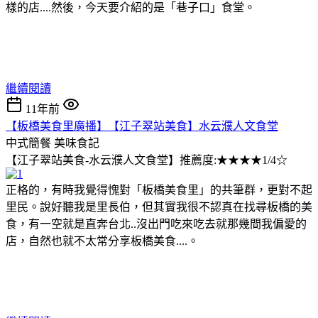
樣的店....然後，今天要介紹的是「巷子口」食堂。
繼續閱讀
11年前
【板橋美食里廣播】【江子翠站美食】水云濮人文食堂
中式簡餐
美味食記
【江子翠站美食-水云濮人文食堂】推薦度:★★★★1/4☆
正格的，有時我覺得愧對「板橋美食里」的共筆群，更對不起
里民。說好聽我是里長伯，但其實我很不認真在找尋板橋的美
食，有一空就是直奔台北..沒出門吃來吃去就那幾間我偏愛的
店，自然也就不太常分享板橋美食....。