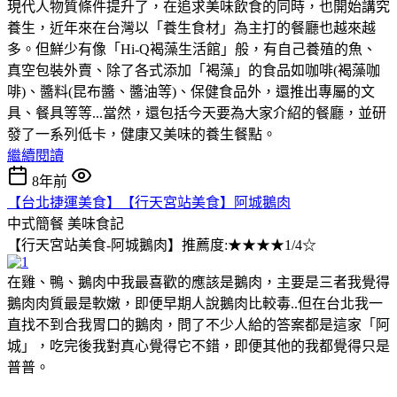
現代人物質條件提升了，在追求美味飲食的同時，也開始講究
養生，近年來在台灣以「養生食材」為主打的餐廳也越來越
多。但鮮少有像「Hi-Q褐藻生活館」般，有自己養殖的魚、
真空包裝外賣、除了各式添加「褐藻」的食品如咖啡(褐藻咖
啡)、醬料(昆布醬、醬油等)、保健食品外，還推出專屬的文
具、餐具等等...當然，還包括今天要為大家介紹的餐廳，並研
發了一系列低卡，健康又美味的養生餐點。
繼續閱讀
8年前
【台北捷運美食】【行天宮站美食】阿城鵝肉
中式簡餐
美味食記
【行天宮站美食-阿城鵝肉】推薦度:★★★★1/4☆
在雞、鴨、鵝肉中我最喜歡的應該是鵝肉，主要是三者我覺得
鵝肉肉質最是軟嫩，即便早期人說鵝肉比較毒..但在台北我一
直找不到合我胃口的鵝肉，問了不少人給的答案都是這家「阿
城」，吃完後我對真心覺得它不錯，即便其他的我都覺得只是
普普。