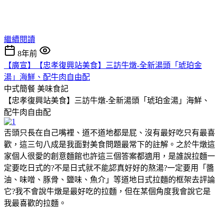
繼續閱讀
8年前
【廣宣】【忠孝復興站美食】三訪牛燉-全新湯頭「琥珀金
湯」海鮮、配牛肉自由配
中式簡餐
美味食記
【忠孝復興站美食】三訪牛燉-全新湯頭「琥珀金湯」海鮮、
配牛肉自由配
舌頭只長在自己嘴裡、道不道地都是屁、沒有最好吃只有最喜
歡，這三句八成是我面對美食問題最常下的註解。之於牛燉這
家個人很愛的創意麵館也許這三個答案都適用，是誰說拉麵一
定要吃日式的?不是日式就不能認真好好的熬湯?一定要用「醬
油、味噌、豚骨、鹽味、魚介」等道地日式拉麵的框架去評論
它?我不會說牛燉是最好吃的拉麵，但在某個角度我會說它是
我最喜歡的拉麵。