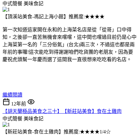
中式簡餐
美味食記
【頂溪站美食-馮記上海小館】推薦度:★★★★
第一次知道這家開在永和的上海菜名店是從「從哥」口中得
知，之後卻一直苦無機會來嚐嚐，這中間也嚐過目前仍是心中
上海菜第一名的「三分俗氣」(台北)兩三次，不過這也都是兩
年前的事囉!這次能吃到得謝謝咱們吃貨團的老朋友，因為要
慶祝虎頭幫一年慶而選了這間我一直很想來吃吃看的名店。
繼續閱讀
12年前
【胡天蘭極品美食之三十】【新莊站美食】食在土雞肉
中式簡餐
美味食記
【新莊站美食-食在土雞肉】推薦度:★★★★1/4☆