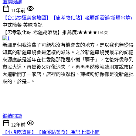
繼續閱讀
11年前
【台北捷運美食地圖】【忠孝敦化站】老疆胡酒舖(新疆串燒)
中式簡餐
美味食記
【忠孝敦化站-老疆胡酒舖】推薦度:★★★★1/4☆
新疆是個我這輩子可能都沒有機會去的地方，是以我也無從得
知真的新疆串燒會是怎樣的滋味。之於新疆串燒我最早的記憶
來源應該是當年在仁愛路那路邊小攤「疆子」，之後好像移到
市民大道，再然後又好像消失了，再再再然後就聽朋友說市民
大道新開了一家店，店裡的牧然粉、辣椒粉好像都是從新疆批
來的，於是...。
繼續閱讀
12年前
【小虎吃貨團】【頂溪站美食】馮記上海小館