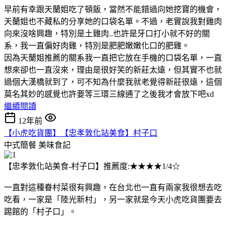
早前有幸跟天蘭姐吃了頓飯，當然不能錯過向她挖寶的機會，
天蘭姐也不藏私的分享她的口袋名單。不過，老實說我對雞肉
向來沒啥興趣，特別是土雞肉..也許是牙口打小就不好的關
系，我一直偏好肉雞，特別是肥肥嫩嫩化口的肥雞。
因為天蘭姐推薦的關系我一直把它放在手機的口袋名單，一直
想來卻也一直沒來，理由是很好笑的新莊太遠，但其實不也就
過個大漢橋就到了，可不知為什麼我就老覺得新莊很遠，這個
莫名其妙的感覺也許要等三環三線通了之後我才會放下吧xd
繼續閱讀
12年前
【小虎吃貨團】【忠孝敦化站美食】村子口
中式簡餐
美味食記
【忠孝敦化站美食-村子口】推薦度:★★★★1/4☆
一直對這種眷村菜很有興趣，在台北也一直有兩家我很想去吃
吃看，一家是「陸光新村」，另一家就是今天小虎吃貨團要去
踢館的「村子口」。