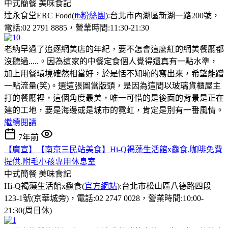
中式簡餐
美味食記
達永食堂ERC Food(
fb粉絲團
):台北市內湖區新湖一路200號，
電話:02 2791 8885，營業時間:11:30-21:30
老納早過了追逐網美店的年紀，要不怎會這麼紅的網美餐廳都
沒聽過.....。因為這家的中餐定食個人覺得還真有一點水準，
加上用餐環境確然相當好，於是恬不知恥的寫出來，希望能蹭
一點流量(笑)。選這張圖當版頭，是因為這間以玻璃貨櫃屋主
打的餐廳裡，這個角度最美，唯一可惜的是後面的背景是正在
建的工地，要是海邊或是城市的霓虹，肯定是別有一番風情。
繼續閱讀
7年前
【廣宣】【南京三民站美食】Hi-Q褐藻生活館x鱻食,咖啡免費
提供.附毛小孩專用休息室
中式簡餐
美味食記
Hi-Q褐藻生活館x鱻食(
官方網站
):台北市松山區八德路四段
123-1號(京華城旁)，電話:02 2747 0028，營業時間:10:00-
21:30(周日休)