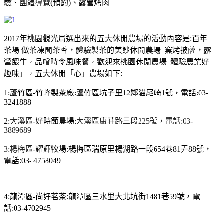
驗、團體導覽(預約)、露營烤肉
2017年桃園觀光局選出來的五大休閒農場的活動內容是:百年
茶場 做茶凍聞茶香，體驗製茶的美妙休閒農場 窯烤披薩，露
營餵牛，品嚐時令風味餐，歡迎來桃園休閒農場 體驗農業好
趣味」，五大休閒「心」農場如下:
1:蘆竹區-竹峰製茶廠:蘆竹區坑子里12鄰貓尾崎1號，電話:
03-
3241888
2:
大溪區-
好時節農場:
大溪區康莊路三段225號，電話:
03-
3889689
3:
楊梅區-
耀輝牧場:楊梅區瑞原里楊湖路一段654巷81弄88號，
電話:03- 4758049
4:龍潭區-尚好茗茶:龍潭區三水里大北坑街1481巷59號，電
話:03-4702945