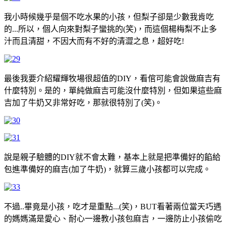
我小時候幾乎是個不吃水果的小孩，但梨子卻是少數我肯吃
的...所以，個人向來對梨子蠻挑的(笑)，而這個楊梅梨不止多
汁而且清甜，不因大而有不好的清澀之息，超好吃!
最後我要介紹耀輝牧場很超值的DIY，看倌可能會說做麻吉有
什麼特別。是的，單純做麻吉可能沒什麼特別，但如果這些麻
吉加了牛奶又非常好吃，那就很特別了(笑)。
說是親子驗體的DIY就不會太難，基本上就是把準備好的餡給
包進準備好的麻吉(加了牛奶)，就算三歲小孩都可以完成。
不過..畢竟是小孩，吃才是重點...(笑)，BUT看著兩位當天巧遇
的媽媽滿是愛心、耐心一邊教小孩包麻吉，一邊防止小孩偷吃