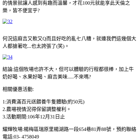
的情景就讓人感到有趣而溫馨，才花100元就能享此天倫之
樂，皆不便宜乎?
何況這麻吉又軟又Q而且好吃的亂七八糟，就連我們這幾個大
人都搶著吃...也太誇張了(笑)。
結論:這個牧場也許不大，但可以體驗的行程都很棒，加上牛
奶好喝、水果好喝、麻吉美味.....不來嗎?
相關優惠活動:
1:消費滿百元送餵養牛隻體驗(約50元)
2.農場視情況得保留調整權利。
3.活動期間:106年12月31日止
耀輝牧場:楊梅區瑞原里楊湖路一段654巷81弄88號，預約聯絡
電話:03- 4758049