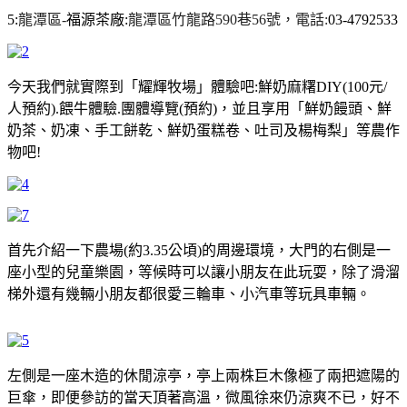
5:
龍潭區-
福源茶廠:
龍潭區竹龍路590巷56號，電話:
03-4792533
今天我們就實際到「耀輝牧場」體驗吧:
鮮奶麻糬DIY(100元/
人預約)
.餵牛體驗.
團體導覽(預約)，
並且享用「鮮奶饅頭、鮮
奶茶、奶凍、手工餅乾、
鮮奶蛋糕卷、吐司及楊梅梨」等農作
物吧!
首先介紹一下農場(約3.35公頃)的周邊環境，大門的右側是一
座小型的兒童樂園，等候時可以讓小朋友在此玩耍，除了滑溜
梯外還有幾輛小朋友都很愛三輪車、小汽車等玩具車輛。
左側是一座木造的休閒涼亭，亭上兩株巨木像極了兩把遮陽的
巨傘，即便參訪的當天頂著高溫，微風徐來仍涼爽不已，好不