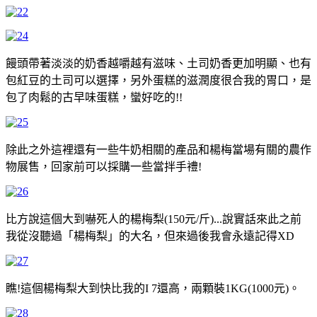
饅頭帶著淡淡的奶香越嚼越有滋味、土司奶香更加明顯、也有
包紅豆的土司可以選擇，另外蛋糕的滋潤度很合我的胃口，是
包了肉鬆的古早味蛋糕，蠻好吃的!!
除此之外這裡還有一些牛奶相關的產品和楊梅當場有關的農作
物展售，回家前可以採購一些當拌手禮!
比方說這個大到嚇死人的楊梅梨
(150元/斤)
...說實話來此之前
我從沒聽過「楊梅梨」的大名，但來過後我會永遠記得XD
瞧!這個楊梅梨大到快比我的I 7還高，兩顆裝1KG(1000元)。