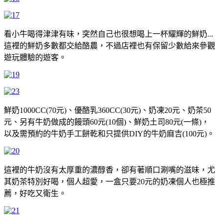
看小牛喝得津津有味，突然自己也很想喝上一杯耀輝的鮮奶...
這裡的鮮奶多數都交給酪農，不過店裡也有保留少數給來參觀
遊玩體驗的遊客。
鮮奶1000CC(70元)、優酪乳360CC(30元)、奶凍20元、奶茶50
元、另有牛奶做成的饅頭60元(10個)、鮮奶土司80元(一條)，
以及需預約的牛奶手工餅乾和只提供DIY的牛奶麻吉(100元)。
這裡的牛奶沒有太厚重的濃醇香，卻有著順口涮嘴的滋味，尤
其奶茶特別好喝，個人超愛，一盒只要20元的奶凍個人也極推
薦，好吃又衛生。