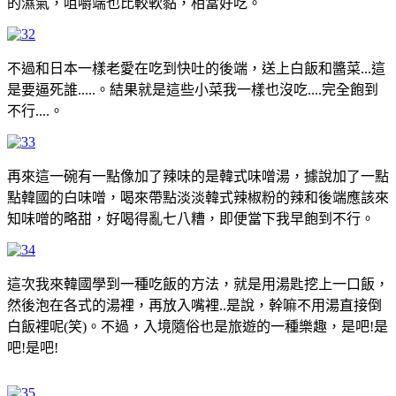
的濕氣，咀嚼端也比較軟黏，相當好吃。
不過和日本一樣老愛在吃到快吐的後端，送上白飯和醬菜...這
是要逼死誰.....。結果就是這些小菜我一樣也沒吃....完全飽到
不行....。
再來這一碗有一點像加了辣味的是韓式味噌湯，據說加了一點
點韓國的白味噌，喝來帶點淡淡韓式辣椒粉的辣和後端應該來
知味噌的略甜，好喝得亂七八糟，即便當下我早飽到不行。
這次我來韓國學到一種吃飯的方法，就是用湯匙挖上一口飯，
然後泡在各式的湯裡，再放入嘴裡..是說，幹嘛不用湯直接倒
白飯裡呢(笑)。不過，入境隨俗也是旅遊的一種樂趣，是吧!是
吧!是吧!