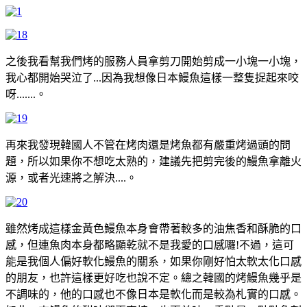
之後我看幫我們烤的服務人員拿剪刀開始剪成一小塊一小塊，
我心都開始哭泣了...因為我想像日本鰻魚這樣一整隻捉起來咬
呀.......。
再來我發現韓國人不管在烤肉還是烤魚都有嚴重烤過頭的問
題，所以如果你不想吃太熟的，建議先把剪完後的鰻魚拿離火
源，或者光速將之解決....。
雖然烤成這樣金黃色鰻魚本身會帶著較多的油焦香和酥脆的口
感，但連魚肉本身都略顯乾就不是我愛的口感囉!不過，這可
能是我個人偏好軟化鰻魚的關系，如果你剛好怕太軟太化口感
的朋友，也許這樣更好吃也說不定。總之韓國的烤鰻魚幾乎是
不調味的，他的口感也不像日本是軟化而是較為札實的口感。