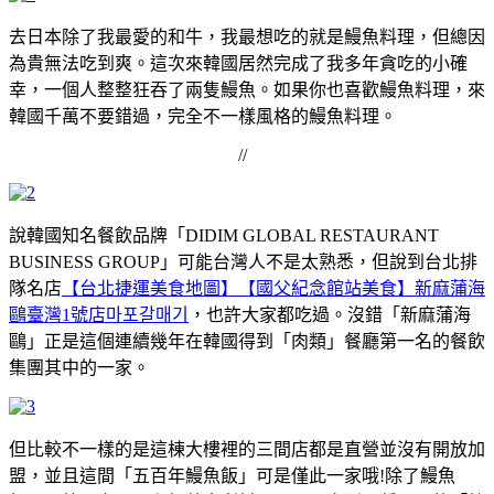
去日本除了我最愛的和牛，我最想吃的就是鰻魚料理，但總因
為貴無法吃到爽。這次來韓國居然完成了我多年貪吃的小確
幸，一個人整整狂吞了兩隻鰻魚。如果你也喜歡鰻魚料理，來
韓國千萬不要錯過，完全不一樣風格的鰻魚料理。
//
說韓國知名餐飲品牌「DIDIM GLOBAL RESTAURANT
BUSINESS GROUP」可能台灣人不是太熟悉，但說到台北排
隊名店
【台北捷運美食地圖】【國父紀念館站美食】新麻蒲海
鷗臺灣1號店마포갈매기
，也許大家都吃過。沒錯「新麻蒲海
鷗」正是這個連續幾年在韓國得到「肉類」餐廳第一名的餐飲
集團其中的一家。
但比較不一樣的是這棟大樓裡的三間店都是直營並沒有開放加
盟，並且這間「五百年鰻魚飯」可是僅此一家哦!除了鰻魚