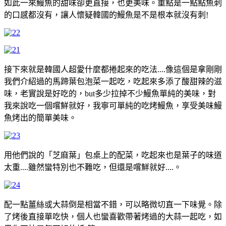
如此一來鰻魚的甜味卻更直接，也更美味。重點是一點點魚刺
的口感都沒有，讓人懷疑韓國的鰻魚是不是根本就沒有刺!
接下來就是韓國人超愛什麼都捲起來的吃法....像這個是拿剛剛
我們介紹過的馬蹄葉包泡菜一起吃，吃起來多添了酸甜辣的滋
味，老實說是好吃的，but多少拉掉不少鰻魚單純的美味，對
我來說吃一個嚐鮮就好，我寧可單純的吃烤鰻魚，享受美味鰻
魚烤出的簡單美味。
用他們說的「芝麻葉」包桌上的配菜，吃起來也是葉子的味道
太重....雖然蠻特別也不難吃，但還是嚐鮮就好....。
配一點薑絲或大蒜倒是相當不錯，可以略微切直一下味覺。
除
了烤後直接單吃快，個人也蠻喜歡帶著烤過的大蒜一起吃，如