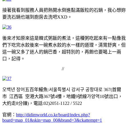
接著我看到服務人員把熱開水倒進黏滿飯粒的石鍋，我心想妳
要洗石鍋也端到廚房去洗吧XXD。
後來才知原來這是韓式粥飯的煮法，這種粥吃起來有一點像我
們下吃完水餃後來一碗煮水餃的水一樣的道理，清胃舒爽，但
這一碗又多了迷人的鍋巴香，超特別的，再飽也要喝上一兩
口，記得。
//
오백년 장어五百年鰻魚:서울특별시 강서구 공항대로 367(首爾
市 江西區 空港大路367號4樓，地鐵9號線가양역10號出口，
大約走8分鐘)，電話:02)2051-1122 / 5522
官網：
http://didimworld.co.kr/board/index.php?
board=map_01&skin=map_00&brand=3&ckattempt=1