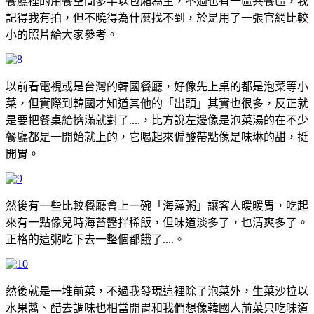
餐廳裡的用餐空間多半以包廂為主，不過也有一區共餐區，我
記得我有拍，但不曉得為什麼找不到，於是用了一張官網比較
小的照片給大家參考。
以前看電視或是台灣的韓國餐廳，好像先上桌的都是泡菜等小
菜，但實際到韓國才知道其他的「出頭」其實也很多，反正就
是要把餐桌給擠滿就對了....，比方說左邊像是泡菜湯的在不少
餐廳都是一開始就上的，它喝起來偏酸帶點像是味琳的甜，挺
開胃。
然後有一些比較餐廳會上一碗「海藻粥」讓客人暖暖胃，吃起
來有一點像兒時海苔醬拌稀飯，但味道淡多了，也清爽多了。
正格的這粥吃下去一整個都餓了....。
然後就是一堆前菜，不過我發現這裡除了泡菜外，生菜沙拉以
水果醬、醋去調味也相當開胃和我們想像韓國人前菜只吃味道