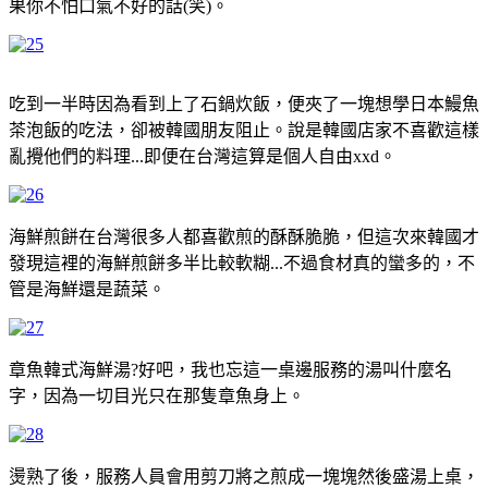
果你不怕口氣不好的話(笑)。
吃到一半時因為看到上了石鍋炊飯，便夾了一塊想學日本鰻魚
茶泡飯的吃法，卻被韓國朋友阻止。說是韓國店家不喜歡這樣
亂攪他們的料理...即便在台灣這算是個人自由xxd。
海鮮煎餅在台灣很多人都喜歡煎的酥酥脆脆，但這次來韓國才
發現這裡的海鮮煎餅多半比較軟糊...不過食材真的蠻多的，不
管是海鮮還是蔬菜。
章魚韓式海鮮湯?好吧，我也忘這一桌邊服務的湯叫什麼名
字，因為一切目光只在那隻章魚身上。
燙熟了後，服務人員會用剪刀將之煎成一塊塊然後盛湯上桌，