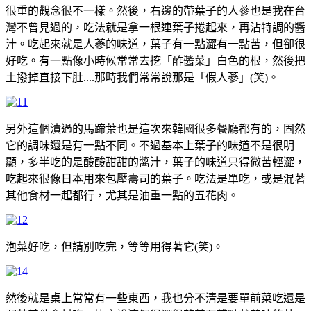
很重的觀念很不一樣。然後，右邊的帶葉子的人蔘也是我在台
灣不曾見過的，吃法就是拿一根連葉子捲起來，再沾特調的醬
汁。吃起來就是人蔘的味道，葉子有一點澀有一點苦，但卻很
好吃。有一點像小時候常常去挖「酢醬菜」白色的根，然後把
土撥掉直接下肚....那時我們常常說那是「假人蔘」(笑)。
另外這個漬過的馬蹄葉也是這次來韓國很多餐廳都有的，固然
它的調味還是有一點不同。不過基本上葉子的味道不是很明
顯，多半吃的是酸酸甜甜的醬汁，葉子的味道只得微苦輕澀，
吃起來很像日本用來包壓壽司的葉子。吃法是單吃，或是混著
其他食材一起都行，尤其是油重一點的五花肉。
泡菜好吃，但請別吃完，等等用得著它(笑)。
然後就是桌上常常有一些東西，我也分不清是要單前菜吃還是