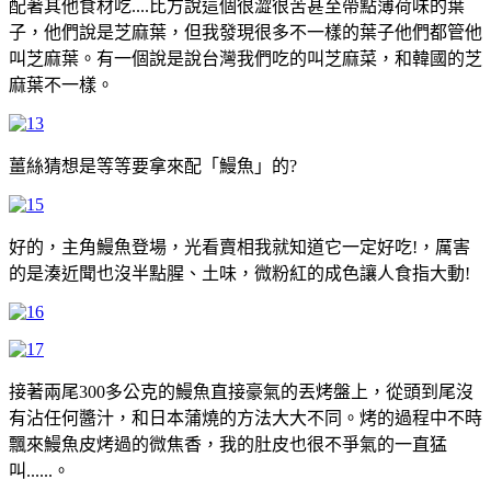
配著其他食材吃....比方說這個很澀很苦甚至帶點薄荷味的葉
子，他們說是芝麻葉，但我發現很多不一樣的葉子他們都管他
叫芝麻葉。有一個說是說台灣我們吃的叫芝麻菜，和韓國的芝
麻葉不一樣。
薑絲猜想是等等要拿來配「鰻魚」的?
好的，主角鰻魚登場，光看賣相我就知道它一定好吃!，厲害
的是湊近聞也沒半點腥、土味，微粉紅的成色讓人食指大動!
接著兩尾300多公克的鰻魚直接豪氣的丟烤盤上，從頭到尾沒
有沾任何醬汁，和日本蒲燒的方法大大不同。烤的過程中不時
飄來鰻魚皮烤過的微焦香，我的肚皮也很不爭氣的一直猛
叫......。